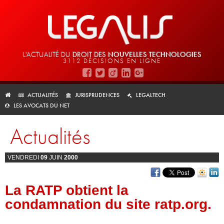
L'ACTUALITÉ DU
DROIT DES
NOUVELLES TECHNOLOGIES
3112 DÉCISIONS EN LIGNE
ACTUALITÉS
JURISPRUDENCES
LEGALTECH
LES AVOCATS DU NET
Actualités
VENDREDI
09
JUIN
2000
La RATP obtient la
condamnation du site ratp.org.