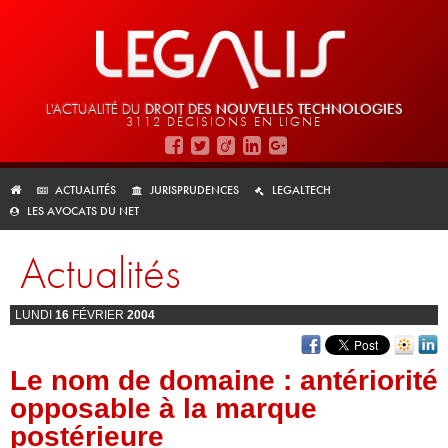
L'ACTUALITÉ DU
DROIT DES
NOUVELLES TECHNOLOGIES
3112 DÉCISIONS EN LIGNE
ACTUALITÉS
JURISPRUDENCES
LEGALTECH
LES AVOCATS DU NET
Actualités
LUNDI
16
FÉVRIER
2004
Le nom de domaine : antériorité
opposable à la marque
postérieure