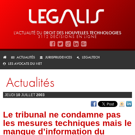
L'ACTUALITÉ DU
DROIT DES
NOUVELLES TECHNOLOGIES
3112 DÉCISIONS EN LIGNE
ACTUALITÉS
JURISPRUDENCES
LEGALTECH
LES AVOCATS DU NET
Actualités
JEUDI
10
JUILLET
2003
Le tribunal ne condamne pas
les mesures techniques mais le
manque d’information du