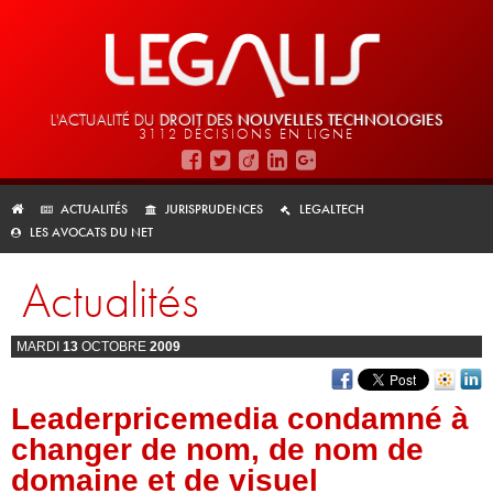
L'ACTUALITÉ DU
DROIT DES
NOUVELLES TECHNOLOGIES
3112 DÉCISIONS EN LIGNE
ACTUALITÉS
JURISPRUDENCES
LEGALTECH
LES AVOCATS DU NET
Actualités
MARDI
13
OCTOBRE
2009
Leaderpricemedia condamné à
changer de nom, de nom de
domaine et de visuel