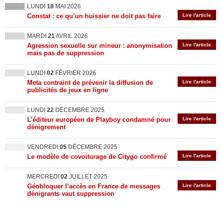
LUNDI
18
MAI 2026
Constat : ce qu’un huissier ne doit pas faire
Lire l'article
MARDI
21
AVRIL 2026
Agression sexuelle sur mineur : anonymisation
Lire l'article
mais pas de suppression
LUNDI
02
FÉVRIER 2026
Meta contraint de prévenir la diffusion de
Lire l'article
publicités de jeux en ligne
LUNDI
22
DÉCEMBRE 2025
L’éditeur européen de Playboy condamné pour
Lire l'article
dénigrement
VENDREDI
05
DÉCEMBRE 2025
Le modèle de covoiturage de Citygo confirmé
Lire l'article
MERCREDI
02
JUILLET 2025
Géobloquer l’accès en France de messages
Lire l'article
dénigrants vaut suppression