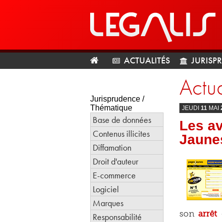
ACTUALITÉS
JURISP
Actua
Jurisprudence /
Thématique
JEUDI
11
MAI
Base de données
Les av
Contenus illicites
Jaune
Diffamation
Droit d'auteur
E-commerce
Logiciel
Marques
son
arrêt
Responsabilité