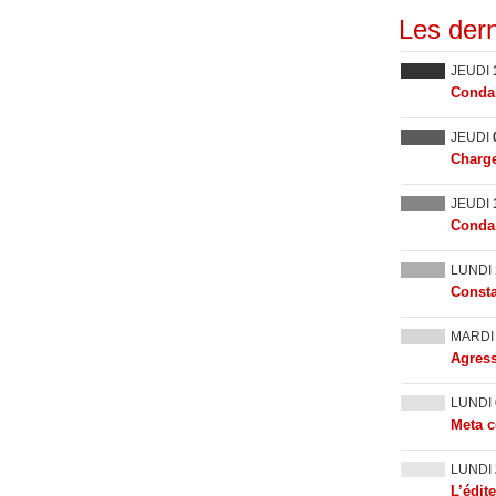
Les dern
JEUDI
Condam
JEUDI
Charge
JEUDI
Condam
LUNDI
Consta
MARD
Agress
LUNDI
Meta c
LUNDI
L’édit