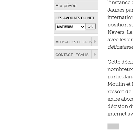
l’instance 
Vie privée
Jaunes par
internatio
LES AVOCATS
DU NET
position s
Nevers. La 
avec les p
MOTS-CLÉS
LEGALIS
délicatess
CONTACT
LEGALIS
Cette déci
nombreux à
particular
Moulin et B
ressort de 
entre abon
décision du
internet av