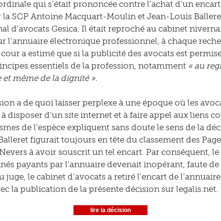
ordinale qui s’était prononcée contre l’achat d’un encart 
 la SCP Antoine Macquart-Moulin et Jean-Louis Balleret
nal d’avocats Gesica. Il était reproché au cabinet nivern
ur l’annuaire électronique professionnel, à chaque reche
cour a estimé que si la publicité des avocats est permise
rincipes essentiels de la profession, notamment
« au reg
e et même de la dignité ».
sion a de quoi laisser perplexe à une époque où les avoc
 disposer d’un site internet et à faire appel aux liens
ismes de l’espèce expliquent sans doute le sens de la dé
alleret figurait toujours en tête du classement des Pages 
Nevers à avoir souscrit un tel encart. Par conséquent, le
nés payants par l’annuaire devenait inopérant, faute de r
 juge, le cabinet d’avocats a retiré l’encart de l’annuair
ec la publication de la présente décision sur legalis.net.
lire la décision