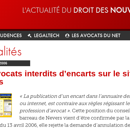
L'ACTUALITÉ DU
DROIT DES
NOUV
RUDENCES
LEGALTECH
LES AVOCATS DU NET
lités
2006
ocats interdits d’encarts sur le s
s
« La publication d’un encart dans l’annuaire de
ou internet, est contraire aux règles régissant le
profession d’avocat ».
Cette position du conseil
barreau de Nevers vient d’être confirmée par l
du 13 avril 2006, elle rejette la demande d’annulation d