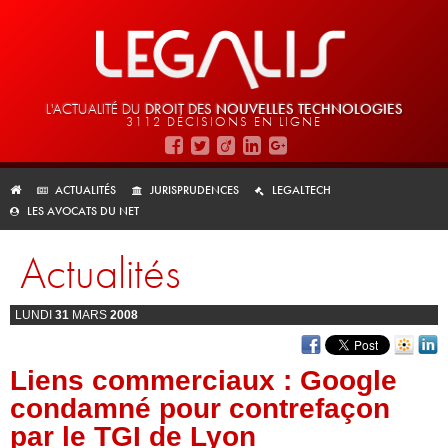
L'ACTUALITÉ DU
DROIT DES
NOUVELLES TECHNOLOGIES
3112 DÉCISIONS EN LIGNE
ACTUALITÉS
JURISPRUDENCES
LEGALTECH
LES AVOCATS DU NET
Actualités
LUNDI
31
MARS
2008
Liens commerciaux : Google
condamné pour contrefaçon
par le TGI de Lyon