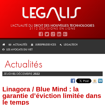
L'ACTUALITÉ DU
DROIT DES
NOUVELLES TECHNOLOGIES
3112 DÉCISIONS EN LIGNE
ACTUALITÉS
JURISPRUDENCES
LEGALTECH
LES AVOCATS DU NET
Actualités
JEUDI
01
DÉCEMBRE
2022
Linagora / Blue Mind : la
garantie d’éviction limitée dans
le temps