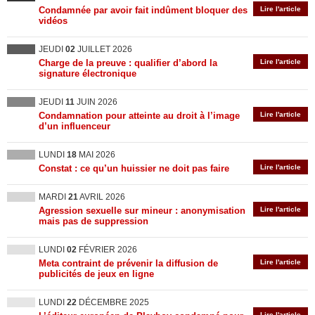
Condamnée par avoir fait indûment bloquer des
Lire l'article
vidéos
JEUDI
02
JUILLET 2026
Charge de la preuve : qualifier d’abord la
Lire l'article
signature électronique
JEUDI
11
JUIN 2026
Condamnation pour atteinte au droit à l’image
Lire l'article
d’un influenceur
LUNDI
18
MAI 2026
Constat : ce qu’un huissier ne doit pas faire
Lire l'article
MARDI
21
AVRIL 2026
Agression sexuelle sur mineur : anonymisation
Lire l'article
mais pas de suppression
LUNDI
02
FÉVRIER 2026
Meta contraint de prévenir la diffusion de
Lire l'article
publicités de jeux en ligne
LUNDI
22
DÉCEMBRE 2025
Lire l'article