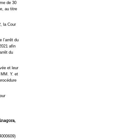
mme de 30
, au titre
2, la Cour
 l’arrêt du
2021 afin
arrêt du
vée et leur
 MM. Y. et
procédure
cour
Linagora,
4000609)