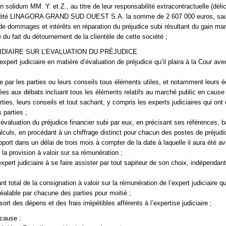
lidum MM. Y. et Z., au titre de leur responsabilité extracontractuelle (délic
ociété LINAGORA GRAND SUD OUEST S.A. la somme de 2 607 000 euros, sau
re de dommages et intérêts en réparation du préjudice subi résultant du gain ma
 du fait du détournement de la clientèle de cette société ;
IDIAIRE SUR L’EVALUATION DU PRÉJUDICE
pert judiciaire en matière d’évaluation de préjudice qu’il plaira à la Cour ave
e par les parties ou leurs conseils tous éléments utiles, et notamment leurs éc
ées aux débats incluant tous les éléments relatifs au marché public en cause 
ties, leurs conseils et tout sachant, y compris les experts judiciaires qui ont 
s parties ;
évaluation du préjudice financier subi par eux, en précisant ses références, 
culs, en procédant à un chiffrage distinct pour chacun des postes de préjudi
port dans un délai de trois mois à compter de la date à laquelle il aura été av
la provision à valoir sur sa rémunération ;
ert judiciaire à se faire assister par tout sapiteur de son choix, indépendan
 total de la consignation à valoir sur la rémunération de l’expert judiciaire q
réalable par chacune des parties pour moitié ;
 des dépens et des frais irrépétibles afférents à l’expertise judiciaire ;
 cause :