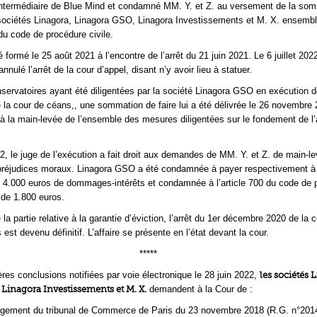
’intermédiaire de Blue Mind et condamné MM. Y. et Z. au versement de la so
ociétés Linagora, Linagora GSO, Linagora Investissements et M. X. ensemble
 du code de procédure civile.
 formé le 25 août 2021 à l’encontre de l’arrêt du 21 juin 2021. Le 6 juillet 202
nnulé l’arrêt de la cour d’appel, disant n’y avoir lieu à statuer.
servatoires ayant été diligentées par la société Linagora GSO en exécution de
e la cour de céans,, une sommation de faire lui a été délivrée le 26 novembre 
 à la main-levée de l’ensemble des mesures diligentées sur le fondement de l’
22, le juge de l’exécution a fait droit aux demandes de MM. Y. et Z. de main-le
préjudices moraux. Linagora GSO a été condamnée à payer respectivement à
 4.000 euros de dommages-intérêts et condamnée à l’article 700 du code de 
 de 1.800 euros.
 la partie relative à la garantie d’éviction, l’arrêt du 1er décembre 2020 de la 
 est devenu définitif. L’affaire se présente en l’état devant la cour.
*****
res conclusions notifiées par voie électronique le 28 juin 2022,
les sociétés 
Linagora Investissements et M. X.
demandent à la Cour de :
gement du tribunal de Commerce de Paris du 23 novembre 2018 (R.G. n°201