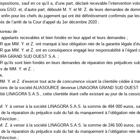
spositions, sauf en ce qu’il a, d’une part, déclaré recevable l’intervention volo
gora GSO. et, d’autre part, débouté M. Y. et M. Z. de leurs demandes de do
uf enfin pour les chefs du jugement qui ont été définitivement confirmés par le
és de l’arrêt de la Cour d’appel du 1er décembre 2020 ;
ouveau de :
ppelants recevables et bien fondés en leur appel et leurs demandes ;
ue MM. Y. et Z. ont manqué à leur obligation née de la garantie légale d’évi
que MM. Y. et Z. ont en conséquence engagé leur responsabilité à l’égard d
GORA GRAND SUD OUEST S.A. ;
u’ils sont bien fondés en leurs demandes de réparation des préjudices subi
s de MM. Y. et Z. ;
e,
 Y. et Z. d’exercer tout acte de concurrence visant la clientèle cédée à tra
ctions de la société ALIASOURCE devenue LINAGORA GRAND SUD OUEST 
ciété LINAGORA S.A.S., cette clientèle étant celle existant au jour de la cessi
. à verser à la société LINAGORA S.A.S. la somme de 494 000 euros, sa
re de la réparation du préjudice subi du fait du manquement à l’obligation née d
d’éviction ;
. à verser à la société LINAGORA S.A.S. la somme de 246 500 euros, sa
re de la réparation du préjudice subi du fait du manquement à l’obligation née d
d’éviction ;