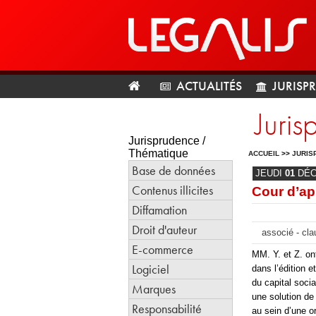
ACTUALITÉS
JURISP
Juris
Jurisprudence /
Thématique
ACCUEIL
>>
JURIS
Base de données
JEUDI
01
DÉ
Contenus illicites
Cour d’ap
Diffamation
Droit d'auteur
associé - cla
E-commerce
MM. Y. et Z. on
Logiciel
dans l’édition 
du capital soci
Marques
une solution de 
Responsabilité
au sein d’une o