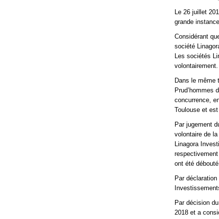
Le 26 juillet 2
grande instance
Considérant que
société Linagor
Les sociétés Li
volontairement.
Dans le même t
Prud’hommes de 
concurrence, en
Toulouse et est
Par jugement du
volontaire de l
Linagora Invest
respectivement 
ont été débout
Par déclaration
Investissements
Par décision du
2018 et a consid