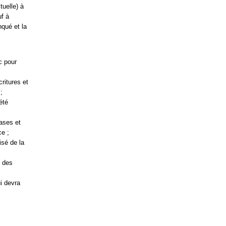
tuelle) à
f à
nqué et la
c pour
ritures et
;
été
bases et
ce ;
isé de la
t des
ui devra