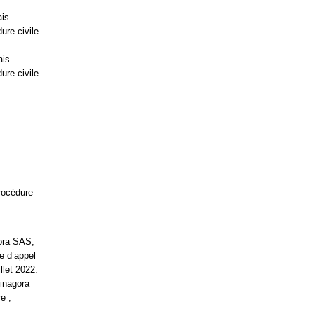
ais
ure civile
ais
ure civile
rocédure
ora SAS,
e d’appel
llet 2022.
inagora
e ;