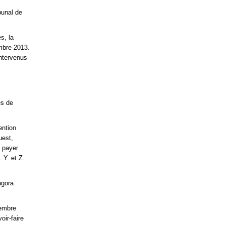
bunal de
s, la
mbre 2013.
intervenus
es de
ention
uest,
 payer
 Y. et Z.
agora
vembre
oir-faire