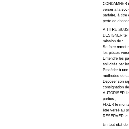
CONDAMNER in so
verser à la s
parfaire, à tit
perte de chance
A TITRE SUBS
DESIGNER tel ex
mission de :
Se faire remettr
les pièces vers
Entendre les par
sollicités par le
Procéder à une 
méthodes de cal
Déposer son rap
consignation de 
AUTORISER l’exp
parties ;
FIXER le montant
être versé au p
RESERVER le sort
En tout état de