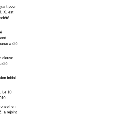
ayant pour
M. X. est
ociété
té
sont
ource a été
e clause
ciété
on initial
. Le 10
010.
conseil en
. a rejoint