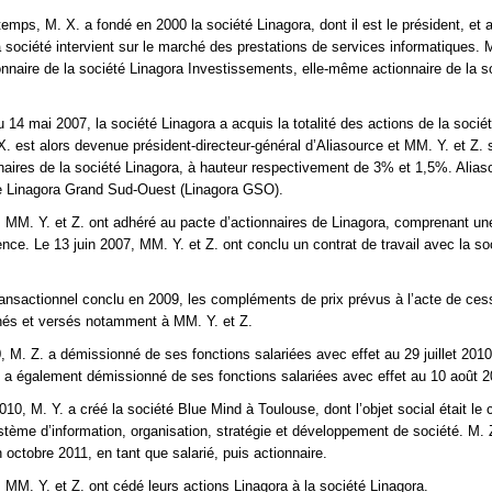
mps, M. X. a fondé en 2000 la société Linagora, dont il est le président, et 
La société intervient sur le marché des prestations de services informatiques. 
nnaire de la société Linagora Investissements, elle-même actionnaire de la s
 14 mai 2007, la société Linagora a acquis la totalité des actions de la socié
X. est alors devenue président-directeur-général d’Aliasource et MM. Y. et Z. 
aires de la société Linagora, à hauteur respectivement de 3% et 1,5%. Alias
 Linagora Grand Sud-Ouest (Linagora GSO).
, MM. Y. et Z. ont adhéré au pacte d’actionnaires de Linagora, comprenant un
nce. Le 13 juin 2007, MM. Y. et Z. ont conclu un contrat de travail avec la so
ransactionnel conclu en 2009, les compléments de prix prévus à l’acte de cessi
nés et versés notamment à MM. Y. et Z.
0, M. Z. a démissionné de ses fonctions salariées avec effet au 29 juillet 2010
 a également démissionné de ses fonctions salariées avec effet au 10 août 2
10, M. Y. a créé la société Blue Mind à Toulouse, dont l’objet social était le 
stème d’information, organisation, stratégie et développement de société. M. Z
 octobre 2011, en tant que salarié, puis actionnaire.
 MM. Y. et Z. ont cédé leurs actions Linagora à la société Linagora.