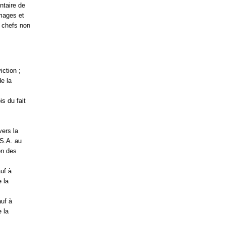
ntaire de
mmages et
s chefs non
ction ;
e la
s du fait
vers la
S.A. au
on des
uf à
e la
uf à
e la