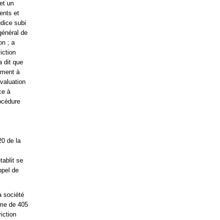
et un
ents et
dice subi
général de
on ; a
iction
a dit que
ement à
évaluation
ce à
océdure
20 de la
tablit se
ppel de
a société
mme de 405
iction