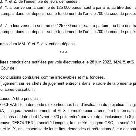
. et Z. de l’ensemble de leurs demandes ;
 à leur verser la somme de 125 000 euros, sauf à parfaire, au titre des fr
compris dans les dépens, sur le fondement de l’article 700 du code de procéd
 à leur verser la somme de 125 000 euros, sauf à parfaire, au titre des fr
compris dans les dépens, sur le fondement de l’article 700 du code de procéd
olidum MM. Y. et Z. aux entiers dépens.
*****
ières conclusions notifiées par voie électronique le 28 juin 2022,
MM. Y. et Z.
 Cour de :
 conclusions contraires comme irrecevables et mal fondées,
ugement sur les chefs de jugement entrepris dans le cadre de la présente p
voi après cassation ;
cause, A titre principal :
EVABLE la demande d’expertise aux fins d’évaluation du préjudice Linag
, Linagora Investissements et M. X. formulée pour la première fois en caus
lusions en date du 4 février 2020 puis réitéré par voie de conclusions du 8 jui
 cause DEBOUTER la société Linagora, la société Linagora GSO, la société L
 et M. X. de l’ensemble de leurs fins, demandes et prétentions à leur encontr