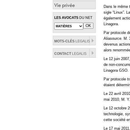
Vie privée
Dans le même te
sigle “Linux”. 
LES AVOCATS
DU NET
également actio
Linagora.
Par protocole du
Aliasource. M. 
MOTS-CLÉS
LEGALIS
devenus actionn
alors renommée
CONTACT
LEGALIS
Le 12 juin 2007
de non-concurre
Linagora GSO.
Par protocole t
étaient détermi
Le 22 avril 201
mai 2010, M. Y.
Le 12 octobre 20
technologie, sy
cette société en
Le 17 mai 2011,