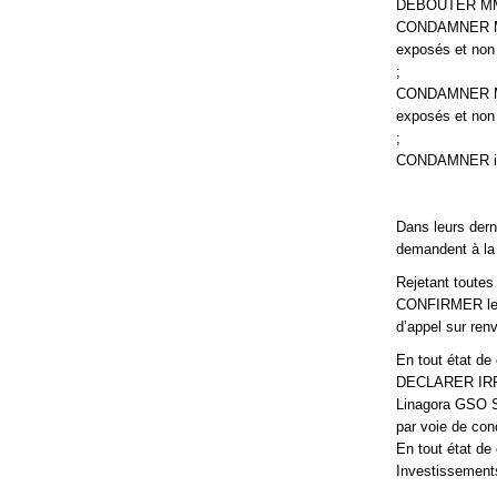
DEBOUTER MM. Y
CONDAMNER M. Y.
exposés et non 
;
CONDAMNER M. Z.
exposés et non 
;
CONDAMNER in s
Dans leurs dern
demandent à la
Rejetant toutes
CONFIRMER le j
d’appel sur ren
En tout état de 
DECLARER IRREC
Linagora GSO SA
par voie de conc
En tout état de
Investissements