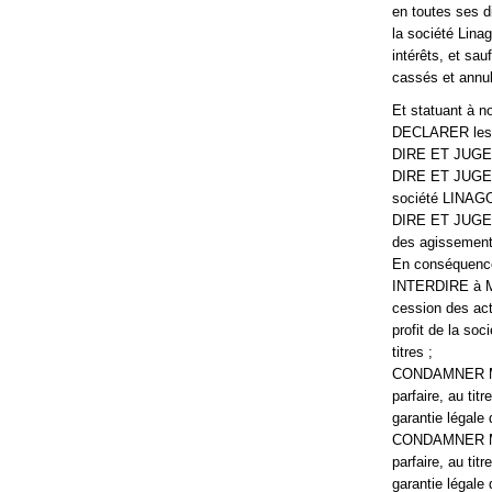
en toutes ses di
la société Lina
intérêts, et sa
cassés et annul
Et statuant à n
DECLARER les a
DIRE ET JUGER q
DIRE ET JUGER 
société LINA
DIRE ET JUGER q
des agissement
En conséquenc
INTERDIRE à MM.
cession des a
profit de la so
titres ;
CONDAMNER M. Y
parfaire, au tit
garantie légale 
CONDAMNER M. Z
parfaire, au tit
garantie légale 