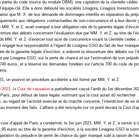
une partie du code source du module OBM), une captation de la clientèle cédée 
l’équipe-clé. Elle a donc débouté les sociétés Linagora, Linagora Investissem
insi que M. X. de leur demande de dommages-intérêts en réparation du préju
quements aux obligations contractuelles de non-concurrence et à leur devoir 
e MM. Y. et Z. avait manqué à leur obligation née de la garantie légale d’évicti
erture des débats concernant l’évaluation due par MM. Y. et Z. au titre de l’év
erdit MM. Y. et Z. d’exercer tout acte de concurrence visant la clientèle cédée, 
t engagé leur responsabilité à l’égard de Linagora GSO du fait de leur manqu
née de la garantie légale d’éviction, a ordonné la réouverture des débats sur l’
bi par Linagora GSO, sur la perte de chance et sur l’estimation de son préjudi
740 euros, et a réservé les demandes fondées sur l’article 700 du code de pr
pens.
021, un pourvoi en procédure accélérée a été formé par MM. Y. et Z.
 2021, la Cour de cassation
a partiellement cassé l’arrêt du 1er décembre 20
 Paris, pour défaut de base légale, estimant que la cour aurait dû rechercher
 au regard de l’activité exercée et du marché concerné, l’interdiction de se ré
e au moment des faits. L’affaire a été renvoyée sur ce point devant la Cour d’a
 cour d’appel de Paris a condamné, le 1er juin 2021, MM. Y. et Z. à verser à l
,95 euros au titre de la garantie d’éviction, à la société Linagora GSO la so
paration du préjudice de perte de chance du gain manqué subi à raison de l’év