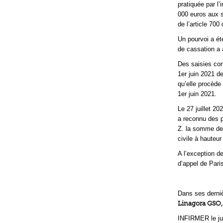
pratiquée par l
000 euros aux s
de l’article 700
Un pourvoi a été
de cassation a a
Des saisies con
1er juin 2021 d
qu’elle procède
1er juin 2021.
Le 27 juillet 20
a reconnu des 
Z. la somme de
civile à hauteur
A l’exception de
d’appel de Paris
Dans ses derniè
Linagora GSO, 
INFIRMER le ju