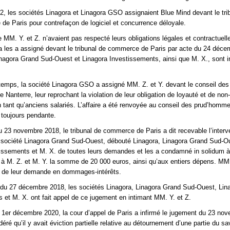
012, les sociétés Linagora et Linagora GSO assignaient Blue Mind devant le tri
 de Paris pour contrefaçon de logiciel et concurrence déloyale.
 MM. Y. et Z. n’avaient pas respecté leurs obligations légales et contractuelle
a les a assigné devant le tribunal de commerce de Paris par acte du 24 déce
nagora Grand Sud-Ouest et Linagora Investissements, ainsi que M. X., sont 
emps, la société Linagora GSO a assigné MM. Z. et Y. devant le conseil des
Nanterre, leur reprochant la violation de leur obligation de loyauté et de non-
 tant qu’anciens salariés. L’affaire a été renvoyée au conseil des prud’homm
 toujours pendante.
 23 novembre 2018, le tribunal de commerce de Paris a dit recevable l’interv
a société Linagora Grand Sud-Ouest, débouté Linagora, Linagora Grand Sud-O
issements et M. X. de toutes leurs demandes et les a condamné in solidum à
à M. Z. et M. Y. la somme de 20 000 euros, ainsi qu’aux entiers dépens. MM.
é de leur demande en dommages-intérêts.
 du 27 décembre 2018, les sociétés Linagora, Linagora Grand Sud-Ouest, Lin
 et M. X. ont fait appel de ce jugement en intimant MM. Y. et Z.
 1er décembre 2020, la cour d’appel de Paris a infirmé le jugement du 23 no
éré qu’il y avait éviction partielle relative au détournement d’une partie du sav