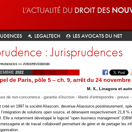
L'ACTUALITÉ DU
DROIT DES
NOUV
RUDENCES
LEGALTECH
LES AVOCATS DU NET
prudence : Jurisprudences
PRUDENCES
>>
JURISPRUDENCES
CEMBRE
2022
pel de Paris, pôle 5 – ch. 9, arrêt du 24 novembre
M. X., Linagora et autre
use de non-concurrence - garantie d’éviction - liberté d’entreprendre - preuve -
t créé en 1997 la société Aliascom, devenue Aliasource postérieurement, spé
et l’intégration de solutions open source, et détenaient respectivement 21,8 %
al. Elle a notamment développé le logiciel “open business management” (OBM)
messagerie et de travail collaboratif permettant de gérer et de partager les in
rganisation.