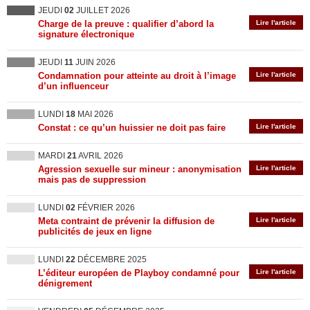
JEUDI
02
JUILLET 2026
Charge de la preuve : qualifier d’abord la
Lire l'article
signature électronique
JEUDI
11
JUIN 2026
Condamnation pour atteinte au droit à l’image
Lire l'article
d’un influenceur
LUNDI
18
MAI 2026
Constat : ce qu’un huissier ne doit pas faire
Lire l'article
MARDI
21
AVRIL 2026
Agression sexuelle sur mineur : anonymisation
Lire l'article
mais pas de suppression
LUNDI
02
FÉVRIER 2026
Meta contraint de prévenir la diffusion de
Lire l'article
publicités de jeux en ligne
LUNDI
22
DÉCEMBRE 2025
L’éditeur européen de Playboy condamné pour
Lire l'article
dénigrement