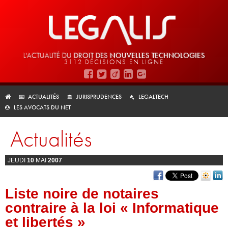
L'ACTUALITÉ DU
DROIT DES
NOUVELLES TECHNOLOGIES
3112 DÉCISIONS EN LIGNE
ACTUALITÉS
JURISPRUDENCES
LEGALTECH
LES AVOCATS DU NET
Actualités
JEUDI
10
MAI
2007
Liste noire de notaires
contraire à la loi « Informatique
et libertés »