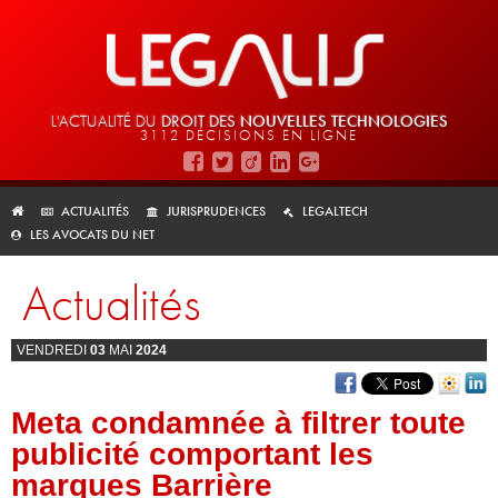
L'ACTUALITÉ DU
DROIT DES
NOUVELLES TECHNOLOGIES
3112 DÉCISIONS EN LIGNE
ACTUALITÉS
JURISPRUDENCES
LEGALTECH
LES AVOCATS DU NET
Actualités
VENDREDI
03
MAI
2024
Meta condamnée à filtrer toute
publicité comportant les
marques Barrière