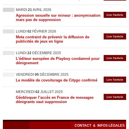
MARDI
21
AVRIL 2026
Agression sexuelle sur mineur : anonymisation
Lire l'article
mais pas de suppression
LUNDI
02
FÉVRIER 2026
Meta contraint de prévenir la diffusion de
Lire l'article
publicités de jeux en ligne
LUNDI
22
DÉCEMBRE 2025
L’éditeur européen de Playboy condamné pour
Lire l'article
dénigrement
VENDREDI
05
DÉCEMBRE 2025
Le modèle de covoiturage de Citygo confirmé
Lire l'article
MERCREDI
02
JUILLET 2025
Géobloquer l’accès en France de messages
Lire l'article
dénigrants vaut suppression
CONTACT
&
INFOS LÉGALES