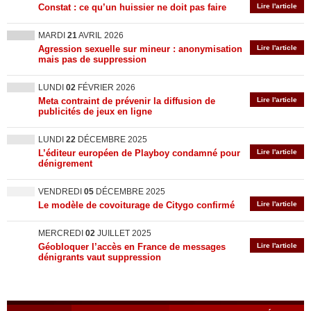
Constat : ce qu’un huissier ne doit pas faire
Lire l'article
MARDI
21
AVRIL 2026
Agression sexuelle sur mineur : anonymisation
Lire l'article
mais pas de suppression
LUNDI
02
FÉVRIER 2026
Meta contraint de prévenir la diffusion de
Lire l'article
publicités de jeux en ligne
LUNDI
22
DÉCEMBRE 2025
L’éditeur européen de Playboy condamné pour
Lire l'article
dénigrement
VENDREDI
05
DÉCEMBRE 2025
Le modèle de covoiturage de Citygo confirmé
Lire l'article
MERCREDI
02
JUILLET 2025
Géobloquer l’accès en France de messages
Lire l'article
dénigrants vaut suppression