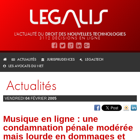
L'ACTUALITÉ DU
DROIT DES
NOUVELLES TECHNOLOGIES
3112 DÉCISIONS EN LIGNE
ACTUALITÉS
JURISPRUDENCES
LEGALTECH
LES AVOCATS DU NET
Actualités
VENDREDI
04
FÉVRIER
2005
Musique en ligne : une
condamnation pénale modérée
mais lourde en dommages et