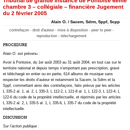
Tribunal de grande instance de Pontoise 6ème
chambre 3 – collégiale – financière Jugement
du 2 février 2005
Alain O. / Sacem, Sdrm, Sppf, Scpp
contrefaçon - droit d'auteur - mise à disposition - peer to peer -
reproduction - telechargement
PROCEDURE
Alain O. est prévenu :
Avoir à Pontoise, du 1er août 2003 au 31 août 2004, en tout cas sur le
territoire national et depuis temps n’emportant pas prescription, gravé
et téléchargé en entier ou en partie, 614 albums de musique sans
respecter les droits d’auteur et notamment la Sacem, la Sdrm et la
Sppf, commettant ainsi des contrefaçons, faits prévus par les articles
L 335-2 al. 1, al. 2, L 335-3, L 112-2, L 121-8 al. 1, L 122-3, L 122-4, L
122-6 du code de la propriété intellectuelle, et réprimés par les articles
L 335-2 al. 2, L 335-5 al. 1, L 335-6, L 335-7 du code de la propriété
intellectuelle.
DISCUSSION
Sur l’action publique
: