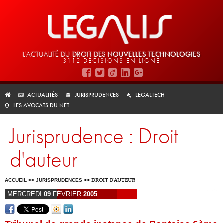
L'ACTUALITÉ DU
DROIT DES
NOUVELLES TECHNOLOGIES
3112 DÉCISIONS EN LIGNE
ACTUALITÉS
JURISPRUDENCES
LEGALTECH
LES AVOCATS DU NET
Jurisprudence : Droit
d'auteur
ACCUEIL
>>
JURISPRUDENCES
>>
DROIT D'AUTEUR
MERCREDI
09
FÉVRIER
2005