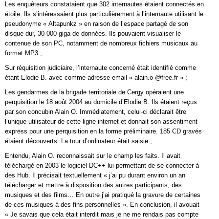
Les enquêteurs constataient que 302 internautes étaient connectés en
étoile. Ils s’intéressaient plus particulièrement à l’internaute utilisant le
pseudonyme « Altapunkz » en raison de l’espace partagé de son
disque dur, 30 000 giga de données. Ils pouvaient visualiser le
contenue de son PC, notamment de nombreux fichiers musicaux au
format MP3 ;
Sur réquisition judiciaire, l’internaute concerné était identifié comme
étant Elodie B. avec comme adresse email « alain.o @free.fr » ;
Les gendarmes de la brigade territoriale de Cergy opéraient une
perquisition le 18 août 2004 au domicile d’Elodie B. Ils étaient reçus
par son concubin Alain O. Immédiatement, celui-ci déclarait être
l’unique utilisateur de cette ligne internet et donnait son assentiment
express pour une perquisition en la forme préliminaire. 185 CD gravés
étaient découverts. La tour d’ordinateur était saisie ;
Entendu, Alain O. reconnaissait sur le champ les faits. Il avait
téléchargé en 2003 le logiciel DC++ lui permettant de se connecter à
des Hub. Il précisait textuellement « j’ai pu durant environ un an
télécharger et mettre à disposition des autres participants, des
musiques et des films… En outre j’ai pratiqué la gravure de certaines
de ces musiques à des fins personnelles ». En conclusion, il avouait
« Je savais que cela était interdit mais je ne me rendais pas compte