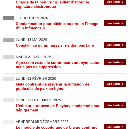
Charge de la preuve : qualifier d’abord la
Lire l'article
signature électronique
JEUDI
11
JUIN 2026
Condamnation pour atteinte au droit à l’image
Lire l'article
d’un influenceur
LUNDI
18
MAI 2026
Constat : ce qu’un huissier ne doit pas faire
Lire l'article
MARDI
21
AVRIL 2026
Agression sexuelle sur mineur : anonymisation
Lire l'article
mais pas de suppression
LUNDI
02
FÉVRIER 2026
Meta contraint de prévenir la diffusion de
Lire l'article
publicités de jeux en ligne
LUNDI
22
DÉCEMBRE 2025
L’éditeur européen de Playboy condamné pour
Lire l'article
dénigrement
VENDREDI
05
DÉCEMBRE 2025
Le modèle de covoiturage de Citygo confirmé
Lire l'article