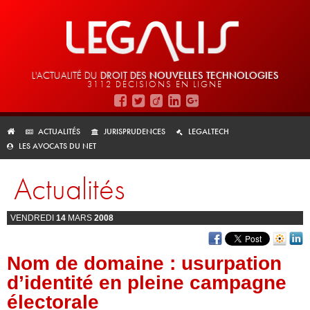
L'ACTUALITÉ DU
DROIT DES
NOUVELLES TECHNOLOGIES
3112 DÉCISIONS EN LIGNE
ACTUALITÉS
JURISPRUDENCES
LEGALTECH
LES AVOCATS DU NET
Actualités
VENDREDI
14
MARS
2008
Nom de domaine : usurpation
d’identité en pleine campagne
électorale