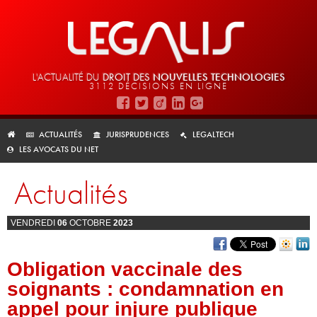
L'ACTUALITÉ DU
DROIT DES
NOUVELLES TECHNOLOGIES
3112 DÉCISIONS EN LIGNE
ACTUALITÉS
JURISPRUDENCES
LEGALTECH
LES AVOCATS DU NET
Actualités
VENDREDI
06
OCTOBRE
2023
Obligation vaccinale des
soignants : condamnation en
appel pour injure publique