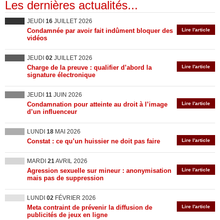
Les dernières actualités...
JEUDI
16
JUILLET 2026
Condamnée par avoir fait indûment bloquer des
Lire l'article
vidéos
JEUDI
02
JUILLET 2026
Charge de la preuve : qualifier d’abord la
Lire l'article
signature électronique
JEUDI
11
JUIN 2026
Condamnation pour atteinte au droit à l’image
Lire l'article
d’un influenceur
LUNDI
18
MAI 2026
Constat : ce qu’un huissier ne doit pas faire
Lire l'article
MARDI
21
AVRIL 2026
Agression sexuelle sur mineur : anonymisation
Lire l'article
mais pas de suppression
LUNDI
02
FÉVRIER 2026
Meta contraint de prévenir la diffusion de
Lire l'article
publicités de jeux en ligne