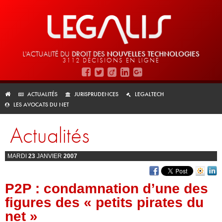
L'ACTUALITÉ DU
DROIT DES
NOUVELLES TECHNOLOGIES
3112 DÉCISIONS EN LIGNE
ACTUALITÉS
JURISPRUDENCES
LEGALTECH
LES AVOCATS DU NET
Actualités
MARDI
23
JANVIER
2007
P2P : condamnation d’une des
figures des « petits pirates du
net »