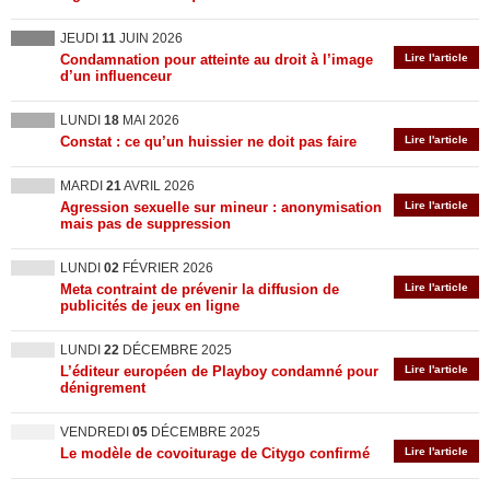
JEUDI
11
JUIN 2026
Condamnation pour atteinte au droit à l’image
Lire l'article
d’un influenceur
LUNDI
18
MAI 2026
Constat : ce qu’un huissier ne doit pas faire
Lire l'article
MARDI
21
AVRIL 2026
Agression sexuelle sur mineur : anonymisation
Lire l'article
mais pas de suppression
LUNDI
02
FÉVRIER 2026
Meta contraint de prévenir la diffusion de
Lire l'article
publicités de jeux en ligne
LUNDI
22
DÉCEMBRE 2025
L’éditeur européen de Playboy condamné pour
Lire l'article
dénigrement
VENDREDI
05
DÉCEMBRE 2025
Le modèle de covoiturage de Citygo confirmé
Lire l'article