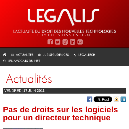
L'ACTUALITÉ DU
DROIT DES
NOUVELLES TECHNOLOGIES
3112 DÉCISIONS EN LIGNE
ACTUALITÉS
JURISPRUDENCES
LEGALTECH
LES AVOCATS DU NET
Actualités
VENDREDI
17
JUIN
2011
Pas de droits sur les logiciels
pour un directeur technique