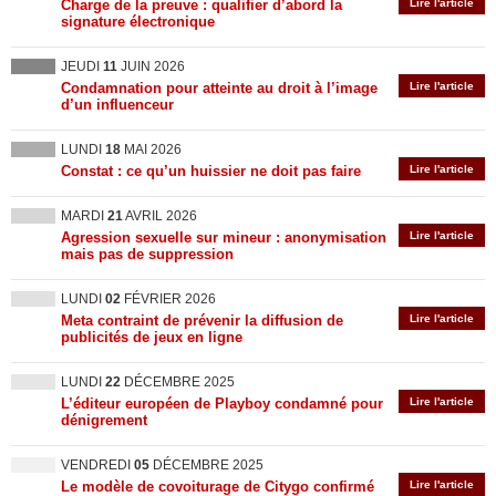
Charge de la preuve : qualifier d’abord la
Lire l'article
signature électronique
JEUDI
11
JUIN 2026
Condamnation pour atteinte au droit à l’image
Lire l'article
d’un influenceur
LUNDI
18
MAI 2026
Constat : ce qu’un huissier ne doit pas faire
Lire l'article
MARDI
21
AVRIL 2026
Agression sexuelle sur mineur : anonymisation
Lire l'article
mais pas de suppression
LUNDI
02
FÉVRIER 2026
Meta contraint de prévenir la diffusion de
Lire l'article
publicités de jeux en ligne
LUNDI
22
DÉCEMBRE 2025
L’éditeur européen de Playboy condamné pour
Lire l'article
dénigrement
VENDREDI
05
DÉCEMBRE 2025
Le modèle de covoiturage de Citygo confirmé
Lire l'article