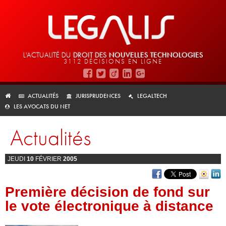
L'ACTUALITÉ DU
DROIT DES
NOUVELLES TECHNOLOGIES
3112 DÉCISIONS EN LIGNE
ACTUALITÉS
JURISPRUDENCES
LEGALTECH
LES AVOCATS DU NET
Actualités
JEUDI
10
FÉVRIER
2005
Première décision de fond sur
le vote électronique à distance