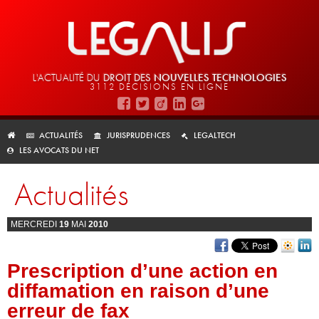
L'ACTUALITÉ DU
DROIT DES
NOUVELLES TECHNOLOGIES
3112 DÉCISIONS EN LIGNE
ACTUALITÉS
JURISPRUDENCES
LEGALTECH
LES AVOCATS DU NET
Actualités
MERCREDI
19
MAI
2010
Prescription d’une action en
diffamation en raison d’une
erreur de fax