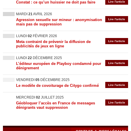
Constat : ce qu’un huissier ne doit pas faire
Lire l'article
MARDI
21
AVRIL 2026
Agression sexuelle sur mineur : anonymisation
Lire l'article
mais pas de suppression
LUNDI
02
FÉVRIER 2026
Meta contraint de prévenir la diffusion de
Lire l'article
publicités de jeux en ligne
LUNDI
22
DÉCEMBRE 2025
L’éditeur européen de Playboy condamné pour
Lire l'article
dénigrement
VENDREDI
05
DÉCEMBRE 2025
Le modèle de covoiturage de Citygo confirmé
Lire l'article
MERCREDI
02
JUILLET 2025
Géobloquer l’accès en France de messages
Lire l'article
dénigrants vaut suppression