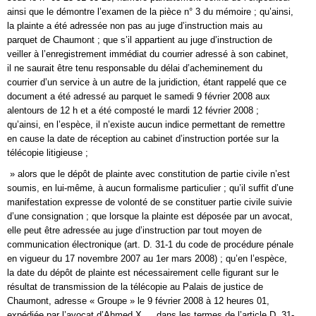
ainsi que le démontre l’examen de la pièce n° 3 du mémoire ; qu’ainsi,
la plainte a été adressée non pas au juge d’instruction mais au
parquet de Chaumont ; que s’il appartient au juge d’instruction de
veiller à l’enregistrement immédiat du courrier adressé à son cabinet,
il ne saurait être tenu responsable du délai d’acheminement du
courrier d’un service à un autre de la juridiction, étant rappelé que ce
document a été adressé au parquet le samedi 9 février 2008 aux
alentours de 12 h et a été composté le mardi 12 février 2008 ;
qu’ainsi, en l’espèce, il n’existe aucun indice permettant de remettre
en cause la date de réception au cabinet d’instruction portée sur la
télécopie litigieuse ;
» alors que le dépôt de plainte avec constitution de partie civile n’est
soumis, en lui-même, à aucun formalisme particulier ; qu’il suffit d’une
manifestation expresse de volonté de se constituer partie civile suivie
d’une consignation ; que lorsque la plainte est déposée par un avocat,
elle peut être adressée au juge d’instruction par tout moyen de
communication électronique (art. D. 31-1 du code de procédure pénale
en vigueur du 17 novembre 2007 au 1er mars 2008) ; qu’en l’espèce,
la date du dépôt de plainte est nécessairement celle figurant sur le
résultat de transmission de la télécopie au Palais de justice de
Chaumont, adresse « Groupe » le 9 février 2008 à 12 heures 01,
expédiée par l’avocat d’Ahmed X…, dans les termes de l’article D. 31-