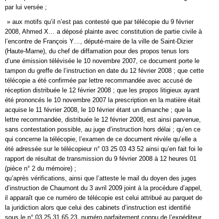
par lui versée ;
» aux motifs qu’il n’est pas contesté que par télécopie du 9 février
2008, Ahmed X… a déposé plainte avec constitution de partie civile à
l’encontre de François Y…, député-maire de la ville de Saint-Dizier
(Haute-Marne), du chef de diffamation pour des propos tenus lors
d’une émission télévisée le 10 novembre 2007, ce document porte le
tampon du greffe de l’instruction en date du 12 février 2008 ; que cette
télécopie a été confirmée par lettre recommandée avec accusé de
réception distribuée le 12 février 2008 ; que les propos litigieux ayant
été prononcés le 10 novembre 2007 la prescription en la matière était
acquise le 11 février 2008, le 10 février étant un dimanche ; que la
lettre recommandée, distribuée le 12 février 2008, est ainsi parvenue,
sans contestation possible, au juge d’instruction hors délai ; qu’en ce
qui concerne la télécopie, l’examen de ce document révèle qu’elle a
été adressée sur le télécopieur n° 03 25 03 43 52 ainsi qu’en fait foi le
rapport de résultat de transmission du 9 février 2008 à 12 heures 01
(pièce n° 2 du mémoire) ;
qu’après vérifications, ainsi que l’atteste le mail du doyen des juges
d’instruction de Chaumont du 3 avril 2009 joint à la procédure d’appel,
il apparaît que ce numéro de télécopie est celui attribué au parquet de
la juridiction alors que celui des cabinets d’instruction est identifié
sous le n° 03 25 31 65 23, numéro parfaitement connu de l’expéditeur