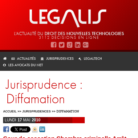
L'ACTUALITÉ DU
DROIT DES
NOUVELLES TECHNOLOGIES
3112 DÉCISIONS EN LIGNE
ACTUALITÉS
JURISPRUDENCES
LEGALTECH
LES AVOCATS DU NET
Jurisprudence :
Diffamation
ACCUEIL
>>
JURISPRUDENCES
>>
DIFFAMATION
LUNDI
17
MAI
2010