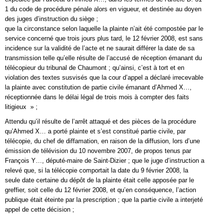
1 du code de procédure pénale alors en vigueur, et destinée au doyen
des juges d’instruction du siège ;
que la circonstance selon laquelle la plainte n’ait été compostée par le
service concerné que trois jours plus tard, le 12 février 2008, est sans
incidence sur la validité de l’acte et ne saurait différer la date de sa
transmission telle qu’elle résulte de l’accusé de réception émanant du
télécopieur du tribunal de Chaumont ; qu’ainsi, c’est à tort et en
violation des textes susvisés que la cour d’appel a déclaré irrecevable
la plainte avec constitution de partie civile émanant d’Ahmed X…,
réceptionnée dans le délai légal de trois mois à compter des faits
litigieux » ;
Attendu qu’il résulte de l’arrêt attaqué et des pièces de la procédure
qu’Ahmed X… a porté plainte et s’est constitué partie civile, par
télécopie, du chef de diffamation, en raison de la diffusion, lors d’une
émission de télévision du 10 novembre 2007, de propos tenus par
François Y…, député-maire de Saint-Dizier ; que le juge d’instruction a
relevé que, si la télécopie comportait la date du 9 février 2008, la
seule date certaine du dépôt de la plainte était celle apposée par le
greffier, soit celle du 12 février 2008, et qu’en conséquence, l’action
publique était éteinte par la prescription ; que la partie civile a interjeté
appel de cette décision ;