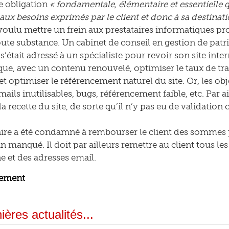
ne obligation
« fondamentale, élémentaire et essentielle q
ux besoins exprimés par le client et donc à sa destinati
 voulu mettre un frein aux prestataires informatiques pr
oute substance. Un cabinet de conseil en gestion de pat
 s’était adressé à un spécialiste pour revoir son site inte
e, avec un contenu renouvelé, optimiser le taux de tr
t optimiser le référencement naturel du site. Or, les obje
ails inutilisables, bugs, référencement faible, etc. Par ai
a recette du site, de sorte qu’il n’y pas eu de validation
aire a été condamné à rembourser le client des sommes p
ain manqué. Il doit par ailleurs remettre au client tous 
 et des adresses email.
ugement
ières actualités...