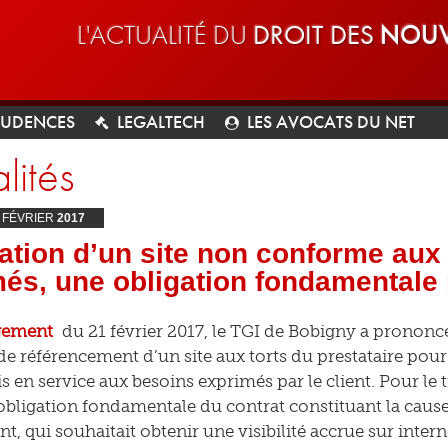
L'ACTUALITÉ DU
DROIT DES
NOUV
RUDENCES
LEGALTECH
LES AVOCATS DU NET
lités
FÉVRIER
2017
ation d’un site non conforme aux
és, une obligation fondamentale
gement
du 21 février 2017, le TGI de Bobigny a prononcé 
 de référencement d’un site aux torts du prestataire pou
 en service aux besoins exprimés par le client. Pour le tr
’obligation fondamentale du contrat constituant la cau
nt, qui souhaitait obtenir une visibilité accrue sur intern