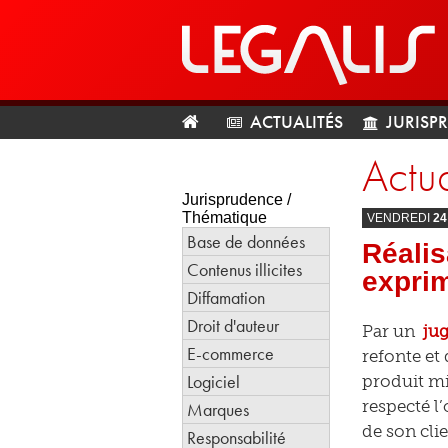
ACTUALITÉS
JURISP
Actua
Jurisprudence /
Thématique
VENDREDI
24
Base de données
Réalis
Contenus illicites
exprim
Diffamation
Droit d'auteur
Par un
ju
E-commerce
refonte et
Logiciel
produit mis
respecté l
Marques
de son clie
Responsabilité