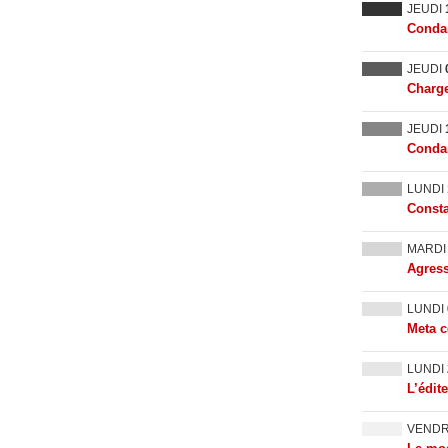
JEUDI
Condam
JEUDI
Charge
JEUDI
Condam
LUNDI
Consta
MARD
Agress
LUNDI
Meta c
LUNDI
L’édit
VEND