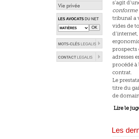
s’agit d’u
Vie privée
conforme a
tribunal a
LES AVOCATS
DU NET
vides de t
d’internet,
ergonomiqu
MOTS-CLÉS
LEGALIS
prospects e
adresses em
CONTACT
LEGALIS
procédé à l
contrat.
Le prestat
titre du g
de domaine
Lire le j
Les dern