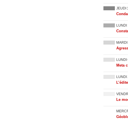
JEUDI
Condam
LUNDI
Consta
MARD
Agress
LUNDI
Meta c
LUNDI
L’édit
VEND
Le mod
MERC
Géoblo