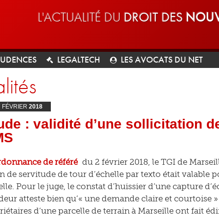
L'ACTUALITÉ DU
DROIT DES
NOUV
RUDENCES
LEGALTECH
LES AVOCATS DU NET
lités
7
FÉVRIER
2018
ude : validité d’une sollicitation d
MS
rdonnance de référé
du 2 février 2018, le TGI de Marsei
on de servitude de tour d’échelle par texto était valable
lle. Pour le juge, le constat d’huissier d’une capture d’
ur atteste bien qu’« une demande claire et courtoise » a
iétaires d’une parcelle de terrain à Marseille ont fait é