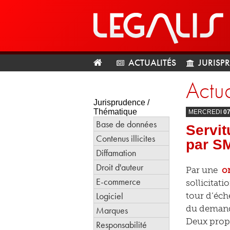
ACTUALITÉS
JURISP
Actua
Jurisprudence /
Thématique
MERCREDI
0
Base de données
Servit
Contenus illicites
par S
Diffamation
Droit d'auteur
Par une
o
E-commerce
sollicitati
Logiciel
tour d’éche
du demande
Marques
Deux propr
Responsabilité