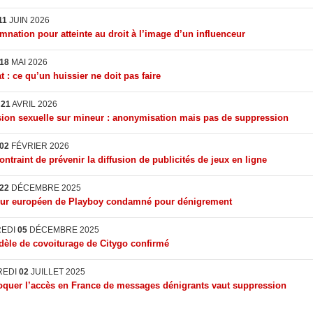
11
JUIN 2026
nation pour atteinte au droit à l’image d’un influenceur
18
MAI 2026
t : ce qu’un huissier ne doit pas faire
I
21
AVRIL 2026
ion sexuelle sur mineur : anonymisation mais pas de suppression
02
FÉVRIER 2026
ontraint de prévenir la diffusion de publicités de jeux en ligne
22
DÉCEMBRE 2025
eur européen de Playboy condamné pour dénigrement
REDI
05
DÉCEMBRE 2025
èle de covoiturage de Citygo confirmé
REDI
02
JUILLET 2025
quer l’accès en France de messages dénigrants vaut suppression