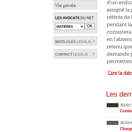
d’un endui
Vie privée
assigné la
référés de
LES AVOCATS
DU NET
pendant la 
consistera
en l’absen
MOTS-CLÉS
LEGALIS
retenu que 
demande pr
CONTACT
LEGALIS
permettent
Lire la dé
Les dern
JEUDI
Condam
JEUDI
Charge