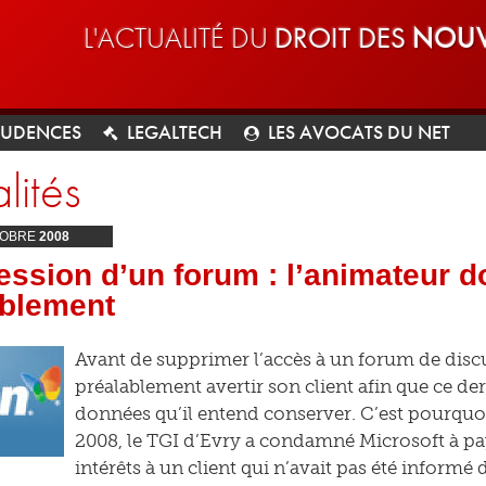
L'ACTUALITÉ DU
DROIT DES
NOUV
RUDENCES
LEGALTECH
LES AVOCATS DU NET
lités
OBRE
2008
ssion d’un forum : l’animateur doi
ablement
Avant de supprimer l’accès à un forum de disc
préalablement avertir son client afin que ce de
données qu’il entend conserver. C’est pourquo
2008, le TGI d’Evry a condamné Microsoft à p
intérêts à un client qui n’avait pas été informé