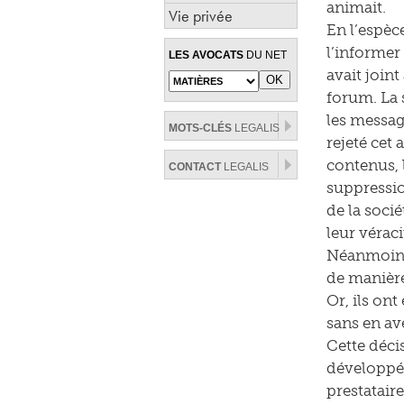
animait.
Vie privée
En l’espèc
l’informer
LES AVOCATS
DU NET
avait joint
forum. La 
les messag
MOTS-CLÉS
LEGALIS
rejeté cet
contenus, 
CONTACT
LEGALIS
suppressio
de la soci
leur véraci
Néanmoins, 
de manière
Or, ils on
sans en ave
Cette décis
développée
prestataire