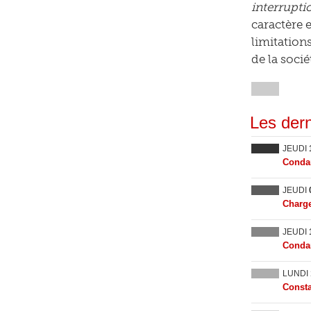
interrupti
caractère 
limitations
de la socié
Les dern
JEUDI
Condam
JEUDI
Charge
JEUDI
Condam
LUNDI
Consta