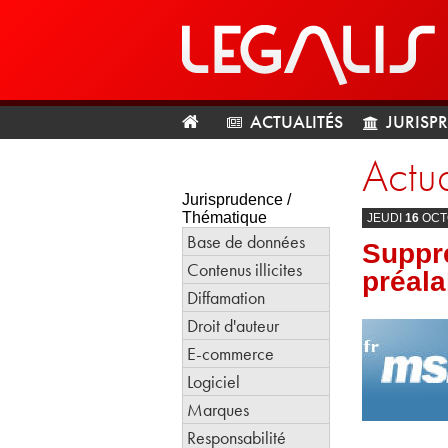
ACTUALITÉS
JURISP
Actua
Jurisprudence /
Thématique
JEUDI
16
OCT
Base de données
Suppre
Contenus illicites
préal
Diffamation
Droit d'auteur
E-commerce
Logiciel
Marques
Responsabilité