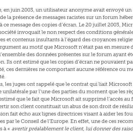
e, en juin 2003, un utilisateur anonyme avait envoyé un
 de la présence de messages racistes sur un forum héber
 à ce message des copies d’écran. Le 20 juillet 2003, Micr
société invoquait le non respect des conditions générales
es et contenus insultants à l’égard des croyances religie
 argument au motif que Microsoft n’était pas en mesure d
l’ensemble des données présentes sur le forum ayant été
n. Ils ont estimé que les copies d’écran ne pouvaient pa
été, ces dernières ne comportant aucune référence ou me
té.
les juges ont rappelé que le contrat qui liait Microsoft à
 unilatérale par l’une des parties du moment que les règl
t estimé que le fait que Microsoft ait supprimé l’accès 
rtir son client constituait un abus de son droit de résili
ion fait écho aux lignes directrices visant à aider les fo
s par le Conseil de l’Europe. En effet, une de ces reco
s à «
avertir préalablement le client, lui donner des rais