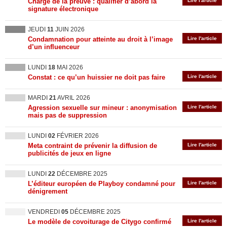
Charge de la preuve : qualifier d’abord la
Lire l'article
signature électronique
JEUDI
11
JUIN 2026
Condamnation pour atteinte au droit à l’image
Lire l'article
d’un influenceur
LUNDI
18
MAI 2026
Constat : ce qu’un huissier ne doit pas faire
Lire l'article
MARDI
21
AVRIL 2026
Agression sexuelle sur mineur : anonymisation
Lire l'article
mais pas de suppression
LUNDI
02
FÉVRIER 2026
Meta contraint de prévenir la diffusion de
Lire l'article
publicités de jeux en ligne
LUNDI
22
DÉCEMBRE 2025
L’éditeur européen de Playboy condamné pour
Lire l'article
dénigrement
VENDREDI
05
DÉCEMBRE 2025
Le modèle de covoiturage de Citygo confirmé
Lire l'article