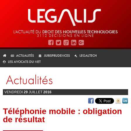
L'ACTUALITÉ DU
DROIT DES
NOUVELLES TECHNOLOGIES
3112 DÉCISIONS EN LIGNE
ACTUALITÉS
JURISPRUDENCES
LEGALTECH
LES AVOCATS DU NET
Actualités
VENDREDI
29
JUILLET
2016
Téléphonie mobile : obligation
de résultat