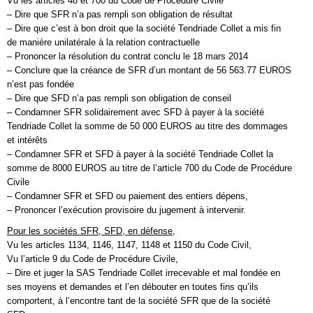
Vu les articles 48 et 700 du Code de Procédure Civile
– Dire que SFR n’a pas rempli son obligation de résultat
– Dire que c’est à bon droit que la société Tendriade Collet a mis fin
de manière unilatérale à la relation contractuelle
– Prononcer la résolution du contrat conclu le 18 mars 2014
– Conclure que la créance de SFR d’un montant de 56 563.77 EUROS
n’est pas fondée
– Dire que SFD n’a pas rempli son obligation de conseil
– Condamner SFR solidairement avec SFD à payer à la société
Tendriade Collet la somme de 50 000 EUROS au titre des dommages
et intérêts
– Condamner SFR et SFD à payer à la société Tendriade Collet la
somme de 8000 EUROS au titre de l’article 700 du Code de Procédure
Civile
– Condamner SFR et SFD ou paiement des entiers dépens,
– Prononcer l’exécution provisoire du jugement à intervenir.
Pour les sociétés SFR, SFD, en défense,
Vu les articles 1134, 1146, 1147, 1148 et 1150 du Code Civil,
Vu l’article 9 du Code de Procédure Civile,
– Dire et juger la SAS Tendriade Collet irrecevable et mal fondée en
ses moyens et demandes et l’en débouter en toutes fins qu’ils
comportent, à l’encontre tant de la société SFR que de la société