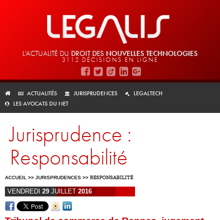
L'ACTUALITÉ DU
DROIT DES
NOUVELLES TECHNOLOGIES
3112 DÉCISIONS EN LIGNE
ACTUALITÉS
JURISPRUDENCES
LEGALTECH
LES AVOCATS DU NET
Jurisprudence :
Responsabilité
ACCUEIL
>>
JURISPRUDENCES
>>
RESPONSABILITÉ
VENDREDI
29
JUILLET
2016