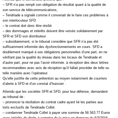
– SFR n’a pas rempli son obligation de résultat quant à la qualité de
son service de télécommunications,
– Tendriade a signalé comme il convenait de le faire ces problèmes à
son interlocuteur SFD
– le contrat doit donc être résilié
– des dommages et intérêts doivent être versés solidairement par
SFR et SFD son distributeur
– subsidiairement, si le tribunal considère que SFR n’a pas été
suffisamment informée des dysfonctionnements en cours. SFD a
doublement manqué à ses obligations personnelles d’une part, en ne
vérifiant pas la qualité du réseau dans les locaux de Tendriade et
d’autre part, pour ne pas l’avoir informée. à réception des deux lettres
recommandées avec avis de réception qu’il fallait procéder de telle ou
telle manière avec l’opérateur.
Qu’elle justifie de cette prétention au moyen notamment de courriers
d’alerte à SFD et d’un constat d’huissier :
Attendu que les sociétés SFR et SFD, pour leur défense, demandent
au tribunal de :
– prononcer la résiliation du contrat cadre ayant lié les parties aux
torts exclusifs de Tendriade Collet.
– condamner Tendriade Collet à payer une somme de 56 563.77 Euros
avec intérêts de droits à compter de la mise en demeure du 5/3/2016,