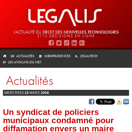
L'ACTUALITÉ DU
DROIT DES
NOUVELLES TECHNOLOGIES
3112 DÉCISIONS EN LIGNE
ACTUALITÉS
JURISPRUDENCES
LEGALTECH
LES AVOCATS DU NET
Actualités
MERCREDI
19
MARS
2008
Un syndicat de policiers
municipaux condamné pour
diffamation envers un maire