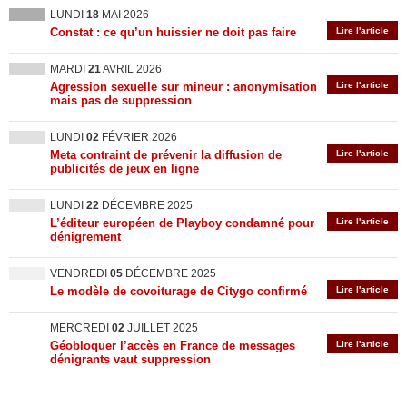
LUNDI
18
MAI 2026
Constat : ce qu’un huissier ne doit pas faire
Lire l'article
MARDI
21
AVRIL 2026
Agression sexuelle sur mineur : anonymisation
Lire l'article
mais pas de suppression
LUNDI
02
FÉVRIER 2026
Meta contraint de prévenir la diffusion de
Lire l'article
publicités de jeux en ligne
LUNDI
22
DÉCEMBRE 2025
L’éditeur européen de Playboy condamné pour
Lire l'article
dénigrement
VENDREDI
05
DÉCEMBRE 2025
Le modèle de covoiturage de Citygo confirmé
Lire l'article
MERCREDI
02
JUILLET 2025
Géobloquer l’accès en France de messages
Lire l'article
dénigrants vaut suppression