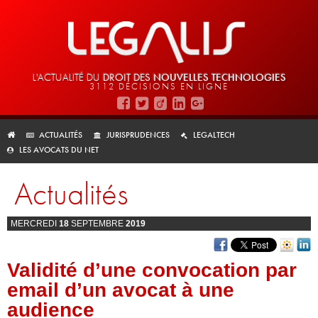
L'ACTUALITÉ DU
DROIT DES
NOUVELLES TECHNOLOGIES
3112 DÉCISIONS EN LIGNE
ACTUALITÉS
JURISPRUDENCES
LEGALTECH
LES AVOCATS DU NET
Actualités
MERCREDI
18
SEPTEMBRE
2019
Validité d’une convocation par
email d’un avocat à une
audience