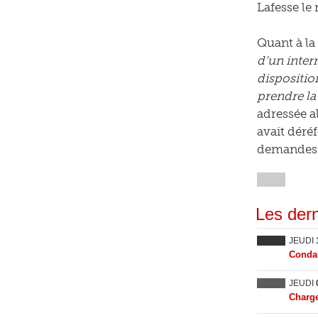
Lafesse le
Quant à la
d’un inter
disposition
prendre la
adressée a
avait déré
demandes c
Les dern
JEUDI
Condam
JEUDI
Charge