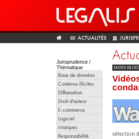
ACTUALITÉS
JURISP
Actua
Jurisprudence /
Thématique
MARDI
15
DÉ
Base de données
Vidéos
Contenus illicites
conda
Diffamation
Droit d'auteur
E-commerce
Logiciel
Marques
sélection d
Responsabilité