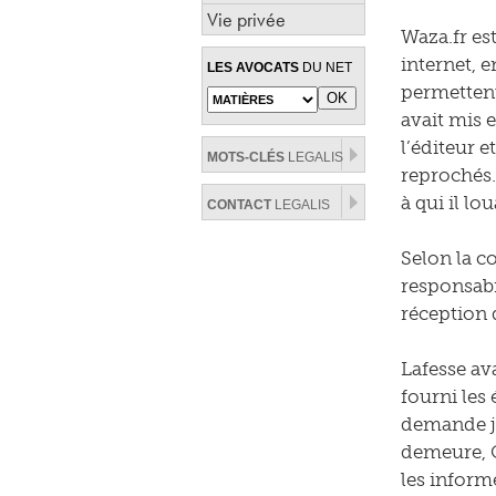
Vie privée
Waza.fr es
internet, e
LES AVOCATS
DU NET
permettent
avait mis 
l’éditeur 
MOTS-CLÉS
LEGALIS
reprochés.
à qui il lo
CONTACT
LEGALIS
Selon la c
responsabi
réception 
Lafesse av
fourni les 
demande ju
demeure, O
les informe