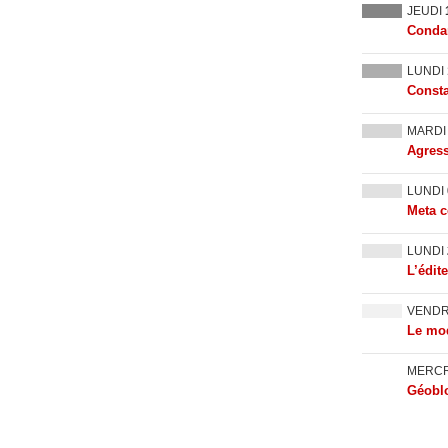
JEUDI
Condam
LUNDI
Consta
MARD
Agress
LUNDI
Meta c
LUNDI
L’édit
VEND
Le mod
MERC
Géoblo