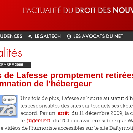
L'ACTUALITÉ DU
DROIT DES
NOUV
RUDENCES
LEGALTECH
LES AVOCATS DU NET
lités
CEMBRE
2009
 de Lafesse promptement retirées
mnation de l’hébergeur
Une fois de plus, Lafesse se heurte au statut 
les responsables des sites sur lesquels ses sket
accord. Par un
arrêt
du 11 décembre 2009, la c
le
jugement
du TGI qui avait considéré que Wa
e vidéos de l’humoriste accessibles sur le site Dailymoti