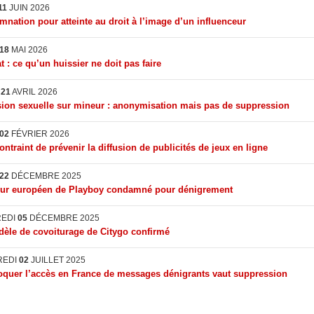
11
JUIN 2026
nation pour atteinte au droit à l’image d’un influenceur
18
MAI 2026
t : ce qu’un huissier ne doit pas faire
I
21
AVRIL 2026
ion sexuelle sur mineur : anonymisation mais pas de suppression
02
FÉVRIER 2026
ontraint de prévenir la diffusion de publicités de jeux en ligne
22
DÉCEMBRE 2025
eur européen de Playboy condamné pour dénigrement
REDI
05
DÉCEMBRE 2025
èle de covoiturage de Citygo confirmé
REDI
02
JUILLET 2025
quer l’accès en France de messages dénigrants vaut suppression