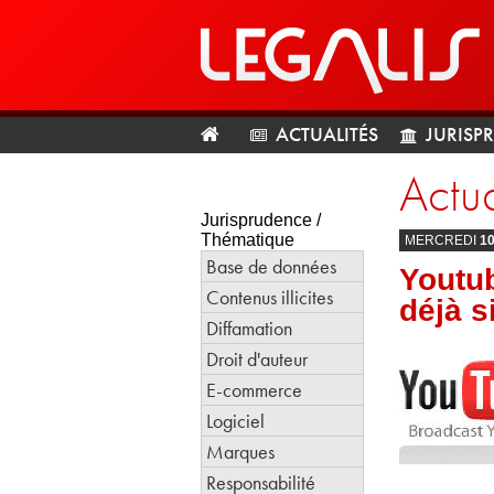
ACTUALITÉS
JURISP
Actua
Jurisprudence /
Thématique
MERCREDI
1
Base de données
Youtub
Contenus illicites
déjà s
Diffamation
Droit d'auteur
E-commerce
Logiciel
Marques
Responsabilité