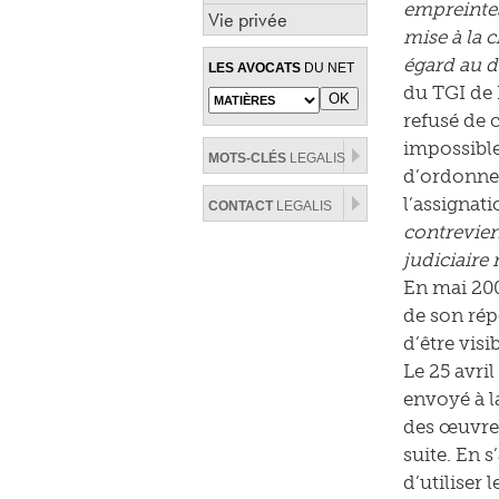
empreintes
Vie privée
mise à la 
égard au de
LES AVOCATS
DU NET
du TGI de 
refusé de 
impossible
MOTS-CLÉS
LEGALIS
d’ordonner
l’assignat
CONTACT
LEGALIS
contrevient
judiciaire
En mai 200
de son rép
d’être visi
Le 25 avri
envoyé à l
des œuvres
suite. En 
d’utiliser