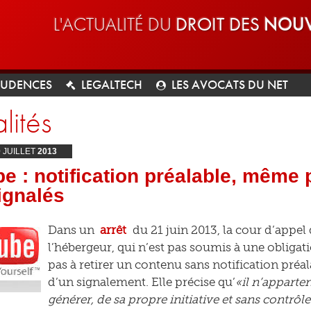
L'ACTUALITÉ DU
DROIT DES
NOUV
RUDENCES
LEGALTECH
LES AVOCATS DU NET
lités
0
JUILLET
2013
e : notification préalable, même
ignalés
Dans un
arrêt
du 21 juin 2013, la cour d’appel 
l’hébergeur, qui n’est pas soumis à une obligati
pas à retirer un contenu sans notification préala
d’un signalement. Elle précise qu’
«il n’apparte
générer, de sa propre initiative et sans contrôl