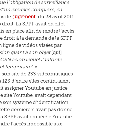
ue l’obligation de surveillance
 d’un exercice complexe, eu
nsi le
jugement
du 28 avril 2011
droit. La SPPF avait en effet
s en place afin de rendre l’accès
re droit à la demande de la SPPF
 ligne de vidéos visées par
sion quant à son objet
[qui]
 LCEN selon lequel l’autorité
 et temporaire” »
.
ur son site de 233 vidéomusiques
 123 d’entre elles continuaient
ait assigner Youtube en justice.
le site Youtube, avait cependant
e son système d’identification
cette dernière n’avait pas donné
ue la SPPF avait empêché Youtube
endre l’accès impossible aux