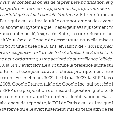
 sur les contenus objets de la première notification et q
charge de ces derniers n’apparaît ni disproportionnée ni
scriptif qu’en fait la société Youtube »
. Elle confirme ai
Paris qui avait estimé fautif le comportement des ayants 
collaborer au système que l’hébergeur avait justement mi
 aux contenus déjà signalés. Enfin, la cour refuse de fai
 à Youtube et à Google de cesser toute nouvelle mise en
ion pour une durée de 10 ans, en raison de
« son impréci
 aux exigences de l’article 6-1-7, alinéas 1 et 2 de la loi
 ne peut ordonner qu’une activité de surveillance “ciblée
8, la SPPF avait signalé à Youtube la présence illicite s
ertoire. L’hébergeur les avait retirées promptement mais
bles en février et mars 2009. Le 15 mai 2009, la SPPF fais
l 2008, Google France, filiale de Google Inc. qui possède 
a SPPF une proposition de mise à disposition gratuite d
 par empreinte appelé « content identification ». Mais 
s’abstenant de répondre, le TGI de Paris avait estimé q
 le système qu’elle avait justement mis en place afin de r