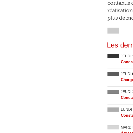
contenus d
réalisatio
plus de mo
Les dern
JEUDI
Condam
JEUDI
Charge
JEUDI
Condam
LUNDI
Consta
MARD