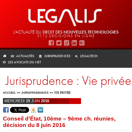
L'ACTUALITÉ DU
DROIT DES
NOUVELLES TECHNOLOGIES
3112 DÉCISIONS EN LIGNE
ACTUALITÉS
JURISPRUDENCES
LEGALTECH
LES AVOCATS DU NET
Jurisprudence : Vie privée
ACCUEIL
>>
JURISPRUDENCES
>>
VIE PRIVÉE
MERCREDI
15
JUIN
2016
Conseil d’État, 10ème – 9ème ch. réunies,
décision du 8 juin 2016