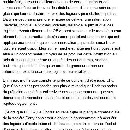
multimédia, attestent d’ailleurs chacun de cette situation et de
l’impossibilité où se trouvent les distributeurs d’isoler, au sein du prix
global qui leur est facturé, le prix des logiciels préinstallés ; qu’ainsi,
Darty ne peut, sans prendre le risque de délivrer une information
inexacte, indiquer le prix des logiciels, serait-ce le prix auquel ces
logiciels, éventuellement des OEM, sont vendus sur le marché, aucun
élément ne lui permettant de s’assurer que tel est bien ce prix qui est
appliqué aux produits qu’elle commercialise ; qu’au demeurant, ces
logiciels étant disponibles sur le marché et largement distribués, il est
aisé à un consommateur moyen de se procurer cette information au
sein du magasin lui-même ou auprès des concurrents, sachant
toutefois qu’il n’obtiendra qu’un ordre de grandeur et non une
information exacte quant aux logiciels préinstallés ;
Enfin aux motifs que compte tenu de ce qui vient d’être jugé, UFC
Que Choisir n’est pas fondée non plus à revendiquer l’indemnisation
du préjudice causé à la collectivité des consommateurs ; que ses
demandes de réparation financière et de diffusion doivent donc être
rejetées également ;
1) Alors que l’UFC-Que Choisir soutenait que la pratique commerciale
de la société Darty consistant à obliger le consommateur à acquérir
des logiciels d’exploitation et d’utilisation préinstallés lors de l’achat
d’un ordinateur, sans lui offrir la faculté de procéder à des achats