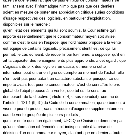
observé que le seul fait que de plus en plus de consommateurs se
familiarisent avec l’informatique n’implique pas que ces derniers
soient en mesure de porter une appréciation critique suries conditions
d’usage respectives des logiciels, en particulier d’exploitation,
disponibles sur le marché ;
qu’en l’état des éléments qui lui sont soumis, la Cour estime qu’il
importe essentiellement que le consommateur moyen soit avisé,
comme c’est le cas en l’espèce, que l’ordinateur proposé à la vente
est équipé de certains logiciels, précisément identifiés, ce qui lui
permet, le cas échéant, de recueillir par lui-même, à supposer qu’il en
ait la capacité, des renseignements plus approfondis à cet égard ; que
s’agissant du prix des logiciels en cause, et même si cette
information peut entrer en ligne de compte au moment de l’achat, elle
n’en revêt pas pour autant un caractère substantiel puisque, ce qui
importe avant tout pour le consommateur, c’est de connaître le prix
global de l’objet proposé à la vente ; que tel est le sens, au
demeurant, de la directive (article 7, 4, c sus-reproduit), comme de
l’article L. 121-1 (Il, 3°) du Code de la consommation, qui se bornent à
viser le prix du produit, sans introduire d’exigence supplémentaire en
cas de vente groupée de plusieurs produits ;
que sur cette question également, UFC Que Choisir ne démontre pas
qu’une information différenciée soit indispensable à la prise de
décision d’un consommateur moyen, d’autant que ce dernier a toute