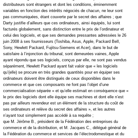
distributeurs sont étrangers et dont les conditions, éminemment
variables en fonction des intérêts négociés de chacun, ne leur sont
pas communiquées, étant couverte par le secret des affaires ; que
Darty justifie d’ailleurs que ces ordinateurs, ainsi équipés, lui sont
facturés globalement, sans distinction entre le prix de l’ordinateur et
celui des logiciels, et que ses demandes pressantes adressées le 26
juin 2008 à ses fournisseurs (Toshiba, Asus, Apple, Packard BelI,
Sony, Hewlett Packard, Fujitsu-Siemens et Acer), dans le but de
satisfaire à l’injonction du tribunal, sont demeurées vaines, Apple
ayant répondu que ses logiciels, conçus par elle, ne sont pas vendus
séparément, Hewlett Packard ayant fait valoir que « les logiciels
qu’(elle) se procure en très grandes quantités pour en équiper ses
ordinateurs doivent être distingués de ceux disponibles dans le
commerce et que ces composants ne font pas l’objet d’une
commercialisation séparée » et qu’elle estimait en conséquence que «
le prix des logiciels dont elle équipe ses machines et dont elle n’est
pas par ailleurs revendeur est un élément de la structure du coût de
ses ordinateurs et relève du secret des affaires », et les autres
n’ayant tout simplement pas accédé à sa requête ;
que M. Jérôme B., président de la Fédération des entreprises du
commerce et de la distribution, et M. Jacques C., délégué général de
la Fédération du commerce et services de l’électrodomestique et du