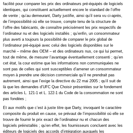
facilité pour comparer les prix des ordinateurs pré-équipés de logiciels
identiques, qui constituent actuellement encore le standard de l’offre
de vente ; qu’au demeurant, Darty justifie, ainsi qu’il sera vu ci-après,
de l’impossibilité où elle se trouve, compte tenu de la structure de
l’offre des fabricants, de connaître précisément les prix respectifs de
l’ordinateur nu et des logiciels installés ; qu’enfin, un consommateur
plus averti a toujours la possibilité de comparer le prix global de
l’ordinateur pré-équipé avec celui des logiciels disponibles sur le
marché – même des OEM – et des ordinateurs nus, ce qui lui permet,
tout de même, de mesurer l’avantage éventuellement consenti ; qu’en
cet état, la cour estime que les informations non communiquées ne
sont pas de celles qui sont susceptibles d’amener un consommateur
moyen à prendre une décision commerciale qu’il ne prendrait pas
autrement, ainsi que l’exige la directive du 22 mai 2005 ; qu’il suit de
là que les demandes d’UFC Que Choisir présentées sur le fondement
des articles L. 121-1 et L. 122-1 du Code de la consommation ne sont
pas fondées ;
Et aux motifs que c’est à juste titre que Darty, invoquant le caractère
composite du produit en cause, se prévaut de l’impossibilité où elle se
trouve de fournir le prix exact de l’ordinateur nu et chacun des
logiciels préinstallés ; qu’en effet, les fournisseurs concluent avec les
éditeurs de logiciels des accords d’intégration auxquels les