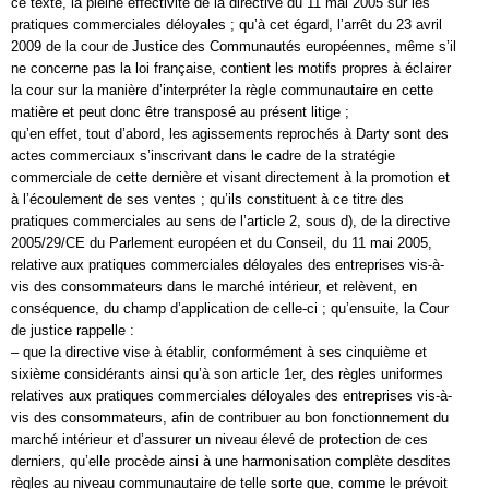
ce texte, la pleine effectivité de la directive du 11 mai 2005 sur les
pratiques commerciales déloyales ; qu’à cet égard, l’arrêt du 23 avril
2009 de la cour de Justice des Communautés européennes, même s’il
ne concerne pas la loi française, contient les motifs propres à éclairer
la cour sur la manière d’interpréter la règle communautaire en cette
matière et peut donc être transposé au présent litige ;
qu’en effet, tout d’abord, les agissements reprochés à Darty sont des
actes commerciaux s’inscrivant dans le cadre de la stratégie
commerciale de cette dernière et visant directement à la promotion et
à l’écoulement de ses ventes ; qu’ils constituent à ce titre des
pratiques commerciales au sens de l’article 2, sous d), de la directive
2005/29/CE du Parlement européen et du Conseil, du 11 mai 2005,
relative aux pratiques commerciales déloyales des entreprises vis-à-
vis des consommateurs dans le marché intérieur, et relèvent, en
conséquence, du champ d’application de celle-ci ; qu’ensuite, la Cour
de justice rappelle :
– que la directive vise à établir, conformément à ses cinquième et
sixième considérants ainsi qu’à son article 1er, des règles uniformes
relatives aux pratiques commerciales déloyales des entreprises vis-à-
vis des consommateurs, afin de contribuer au bon fonctionnement du
marché intérieur et d’assurer un niveau élevé de protection de ces
derniers, qu’elle procède ainsi à une harmonisation complète desdites
règles au niveau communautaire de telle sorte que, comme le prévoit