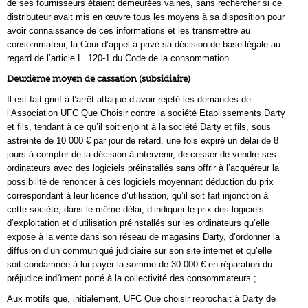
de ses fournisseurs étaient demeurées vaines, sans rechercher si ce
distributeur avait mis en œuvre tous les moyens à sa disposition pour
avoir connaissance de ces informations et les transmettre au
consommateur, la Cour d’appel a privé sa décision de base légale au
regard de l’article L. 120-1 du Code de la consommation.
Deuxième moyen de cassation (subsidiaire)
Il est fait grief à l’arrêt attaqué d’avoir rejeté les demandes de
l’Association UFC Que Choisir contre la société Etablissements Darty
et fils, tendant à ce qu’il soit enjoint à la société Darty et fils, sous
astreinte de 10 000 € par jour de retard, une fois expiré un délai de 8
jours à compter de la décision à intervenir, de cesser de vendre ses
ordinateurs avec des logiciels préinstallés sans offrir à l’acquéreur la
possibilité de renoncer à ces logiciels moyennant déduction du prix
correspondant à leur licence d’utilisation, qu’il soit fait injonction à
cette société, dans le même délai, d’indiquer le prix des logiciels
d’exploitation et d’utilisation préinstallés sur les ordinateurs qu’elle
expose à la vente dans son réseau de magasins Darty, d’ordonner la
diffusion d’un communiqué judiciaire sur son site internet et qu’elle
soit condamnée à lui payer la somme de 30 000 € en réparation du
préjudice indûment porté à la collectivité des consommateurs ;
Aux motifs que, initialement, UFC Que choisir reprochait à Darty de