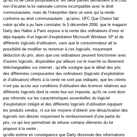
qu’au vu de cette jurisprudence, les deux parties demandent à la cour,
non d’écarter la loi nationale comme incompatible avec le droit
communautaire, mais de l’interpréter dans un sens qui la rende
conforme au droit communautaire ; qu’ainsi, UFC Que Choisir fait
valoir qu’elle a pu faire constater, le 5 décembre 2006, que le magasin
Darty des Halles à Paris expose à la vente des ordinateurs d’ores et
déjà équipés d’un logiciel d’exploitation Microsoft Windows XP et de
différents logiciels d’utilisation, sans que le consommateur ait la
possibilité de modifier ou renoncer à ces logiciels, moyennant
déduction du prix, alors que ces ordinateurs peuvent fonctionner avec
d’autres logiciels, disponibles par ailleurs sur le marché ou librement
téléchargeables sur internet ; qu’elle souligne que le détail des prix
des différentes composantes des ordinateurs (logiciels d’exploitation
et d’utilisation) offerts à la vente ne sont pas indiqués, que les clients
n’ont pas accès aux conditions d’utilisation des licences relatives aux
différents logiciels dont la vente leur est imposée, qu’ils ne sont donc
pas informés sur les caractéristiques essentielles du logiciel
d’exploitation intégré et des différents logiciels d’utilisation équipant
les produits vendus, ni sur les moyens d’obtenir une désactivation des
logiciels non désirés moyennant le remboursement d’une partie du
prix, ce qui leur permettrait de refuser certains éléments du lot
proposé à la vente ;
qu’elle estime en conséquence que Darty dissimule des informations