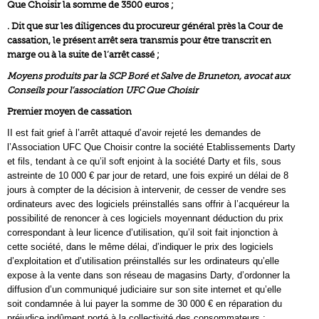
Que Choisir la somme de 3500 euros ;
. Dit que sur les diligences du procureur général près la Cour de
cassation, le présent arrêt sera transmis pour être transcrit en
marge ou à la suite de l’arrêt cassé ;
Moyens produits par la SCP Boré et Salve de Bruneton, avocat aux
Conseils pour l’association UFC Que Choisir
Premier moyen de cassation
II est fait grief à l’arrêt attaqué d’avoir rejeté les demandes de
l’Association UFC Que Choisir contre la société Etablissements Darty
et fils, tendant à ce qu’il soft enjoint à la société Darty et fils, sous
astreinte de 10 000 € par jour de retard, une fois expiré un délai de 8
jours à compter de la décision à intervenir, de cesser de vendre ses
ordinateurs avec des logiciels préinstallés sans offrir à l’acquéreur la
possibilité de renoncer à ces logiciels moyennant déduction du prix
correspondant à leur licence d’utilisation, qu’il soit fait injonction à
cette société, dans le même délai, d’indiquer le prix des logiciels
d’exploitation et d’utilisation préinstallés sur les ordinateurs qu’elle
expose à la vente dans son réseau de magasins Darty, d’ordonner la
diffusion d’un communiqué judiciaire sur son site internet et qu’elle
soit condamnée à lui payer la somme de 30 000 € en réparation du
préjudice indûment porté à la collectivité des consommateurs ;