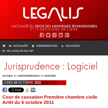
L'ACTUALITÉ DU
DROIT DES
NOUVELLES TECHNOLOGIES
3112 DÉCISIONS EN LIGNE
ACTUALITÉS
JURISPRUDENCES
LEGALTECH
LES AVOCATS DU NET
Jurisprudence : Logiciel
ACCUEIL
>>
JURISPRUDENCES
>>
LOGICIEL
LUNDI
10
OCTOBRE
2011
Cour de cassation Première chambre civile
Arrêt du 6 octobre 2011