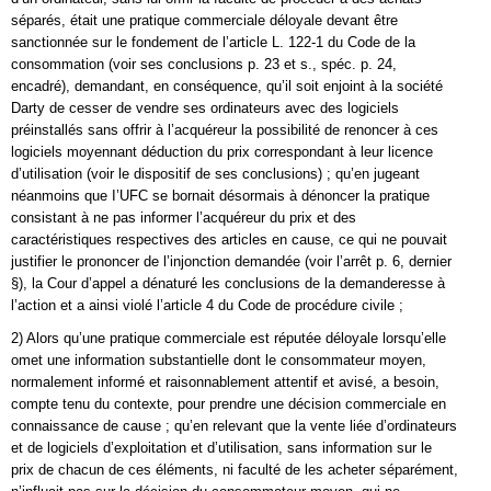
séparés, était une pratique commerciale déloyale devant être
sanctionnée sur le fondement de l’article L. 122-1 du Code de la
consommation (voir ses conclusions p. 23 et s., spéc. p. 24,
encadré), demandant, en conséquence, qu’il soit enjoint à la société
Darty de cesser de vendre ses ordinateurs avec des logiciels
préinstallés sans offrir à l’acquéreur la possibilité de renoncer à ces
logiciels moyennant déduction du prix correspondant à leur licence
d’utilisation (voir le dispositif de ses conclusions) ; qu’en jugeant
néanmoins que I’UFC se bornait désormais à dénoncer la pratique
consistant à ne pas informer l’acquéreur du prix et des
caractéristiques respectives des articles en cause, ce qui ne pouvait
justifier le prononcer de l’injonction demandée (voir l’arrêt p. 6, dernier
§), la Cour d’appel a dénaturé les conclusions de la demanderesse à
l’action et a ainsi violé l’article 4 du Code de procédure civile ;
2) Alors qu’une pratique commerciale est réputée déloyale lorsqu’elle
omet une information substantielle dont le consommateur moyen,
normalement informé et raisonnablement attentif et avisé, a besoin,
compte tenu du contexte, pour prendre une décision commerciale en
connaissance de cause ; qu’en relevant que la vente liée d’ordinateurs
et de logiciels d’exploitation et d’utilisation, sans information sur le
prix de chacun de ces éléments, ni faculté de les acheter séparément,