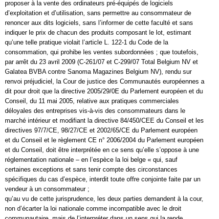
proposer à la vente des ordinateurs pré-équipés de logiciels
d’exploitation et d’utilisation, sans permettre au consommateur de
renoncer aux dits logiciels, sans l’informer de cette faculté et sans
indiquer le prix de chacun des produits composant le lot, estimant
qu’une telle pratique violait l’article L. 122-1 du Code de la
consommation, qui prohibe les ventes subordonnées ; que toutefois,
par arrêt du 23 avril 2009 (C-261/07 et C-299/07 Total Belgium NV et
Galatea BVBA contre Sanoma Magazines Belgium NV), rendu sur
renvoi préjudiciel, la Cour de justice des Communautés européennes a
dit pour droit que la directive 2005/29/0E du Parlement européen et du
Conseil, du 11 mai 2005, relative aux pratiques commerciales
déloyales des entreprises vis-à-vis des consommateurs dans le
marché intérieur et modifiant la directive 84/450/CEE du Conseil et les
directives 97/7/CE, 98/27/CE et 2002/65/CE du Parlement européen
et du Conseil et le règlement CE n° 2006/2004 du Parlement européen
et du Conseil, doit être interprétée en ce sens qu’elle s’oppose à une
réglementation nationale – en l’espèce la loi belge « qui, sauf
certaines exceptions et sans tenir compte des circonstances
spécifiques du cas d’espèce, interdit toute offre conjointe faite par un
vendeur à un consommateur ;
qu’au vu de cette jurisprudence, les deux parties demandent à la cour,
non d’écarter la loi nationale comme incompatible avec le droit
communautaire, mais de l’interpréter dans un sens qui la rende