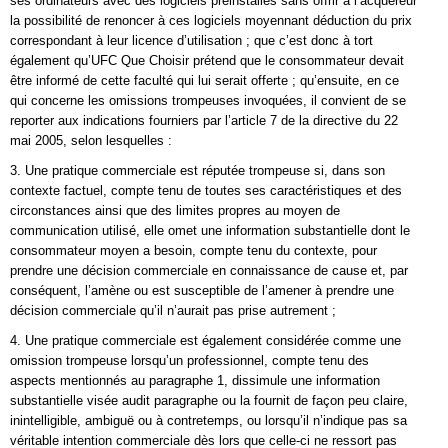
ses ordinateurs avec des logiciels préinstallés sans offrir à l’acquéreur
la possibilité de renoncer à ces logiciels moyennant déduction du prix
correspondant à leur licence d’utilisation ; que c’est donc à tort
également qu’UFC Que Choisir prétend que le consommateur devait
être informé de cette faculté qui lui serait offerte ; qu’ensuite, en ce
qui concerne les omissions trompeuses invoquées, il convient de se
reporter aux indications fourniers par l’article 7 de la directive du 22
mai 2005, selon lesquelles :
3. Une pratique commerciale est réputée trompeuse si, dans son
contexte factuel, compte tenu de toutes ses caractéristiques et des
circonstances ainsi que des limites propres au moyen de
communication utilisé, elle omet une information substantielle dont le
consommateur moyen a besoin, compte tenu du contexte, pour
prendre une décision commerciale en connaissance de cause et, par
conséquent, l’amène ou est susceptible de l’amener à prendre une
décision commerciale qu’il n’aurait pas prise autrement ;
4. Une pratique commerciale est également considérée comme une
omission trompeuse lorsqu’un professionnel, compte tenu des
aspects mentionnés au paragraphe 1, dissimule une information
substantielle visée audit paragraphe ou la fournit de façon peu claire,
inintelligible, ambiguë ou à contretemps, ou lorsqu’il n’indique pas sa
véritable intention commerciale dès lors que celle-ci ne ressort pas