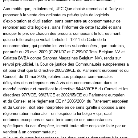
Aux motifs que, initialement, UFC Que choisir reprochait à Darty de
proposer à la vente des ordinateurs pré-équipés de logiciels
d’exploitation et d’utilisation, sans permettre au consommateur de
renoncer aux dits logiciels, sans l’informer de cette faculté et sans
indiquer le prix de chacun des produits composant le lot, estimant
qu’une telle pratique violait l’article L. 122-1 du Code de la
consommation, qui prohibe les ventes subordonnées ; que toutefois,
par arrêt du 23 avril 2009 (C-261/07 et C-299/07 Total Belgium NV et
Galatea BVBA contre Sanoma Magazines Belgium NV), rendu sur
renvoi préjudiciel, la Cour de justice des Communautés européennes a
dit pour droit que la directive 2005/29/CE du Parlement européen et du
Conseil, du 11 mai 2005, relative aux pratiques commerciales
déloyales des entreprises vis-à-vis des consommateurs dans le
marché intérieur et modifiant la directive 84/450/CEE du Conseil et les
directives 97/7/CE, 98/27/CE et 2002/65/CE du Parlement européen
et du Conseil et le règlement CE n° 2006/2004 du Parlement européen
et du Conseil, doit être interprétée en ce sens qu’elle s’oppose à une
réglementation nationale – en l’espèce la loi belge « qui, sauf
certaines exceptions et sans tenir compte des circonstances
spécifiques du cas d’espèce, interdit toute offre conjointe faite par un
vendeur à un consommateur ;