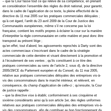
– que la Cour fasse tout ce qui relève de sa compétence, en prenant
en considération l’ensemble des règles du droit national, pour garantir,
dans le cadre de l’application de ce texte, la pleine effectivité de la
directive du 11 mai 2005 sur les pratiques commerciales déloyales ;
qu’à cet égard, l’arrêt du 23 avril 2009 de la Cour de Justice des
Communautés européennes, même s’il ne concerne pas la loi
française, contient les motifs propres à éclairer la cour sur la manière
d’interpréter la règle communautaire en cette matière et peut donc être
transposé au présent litige ;
qu’en effet, tout d’abord, les agissements reprochés à Darty sont des
actes commerciaux s’inscrivant dans le cadre de la stratégie
commerciale de cette dernière et visant directement à la promotion et
à l’écoulement de ses ventes ; qu’ils constituent à ce titre des
pratiques commerciales au sens de l’article 2, sous d), de la directive
2005/29/CE du Parlement européen et du Conseil, du 11 mai 2005,
relative aux pratiques commerciales déloyales des entreprises vis-à-
vis des consommateurs dans le marché intérieur, et relèvent, en
conséquence, du champ d’application de celle-ci ; qu’ensuite, la Cour
de justice rappelle :
– que la directive vise à établir, conformément à ses cinquième et
sixième considérants ainsi qu’à son article 1er, des règles uniformes
relatives aux pratiques commerciales déloyales des entreprises vis-à-
vis des consommateurs, afin de contribuer au bon fonctionnement du