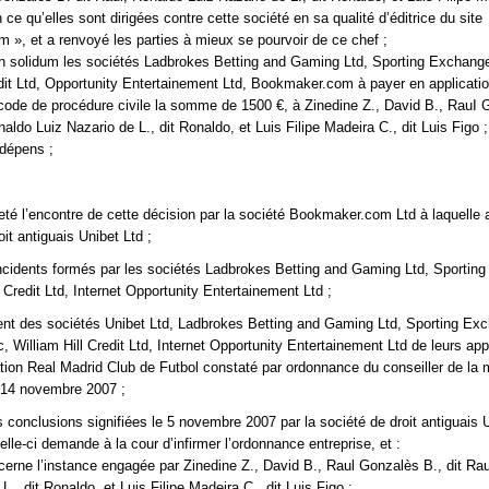
n ce qu’elles sont dirigées contre cette société en sa qualité d’éditrice du site
 », et a renvoyé les parties à mieux se pourvoir de ce chef ;
n solidum les sociétés Ladbrokes Betting and Gaming Ltd, Sporting Exchange
edit Ltd, Opportunity Entertainement Ltd, Bookmaker.com à payer en applicati
u code de procédure civile la somme de 1500 €, à Zinedine Z., David B., RauI
naldo Luiz Nazario de L., dit Ronaldo, et Luis Filipe Madeira C., dit Luis Figo ;
 dépens ;
rjeté l’encontre de cette décision par la société Bookmaker.com Ltd à laquelle
oit antiguais Unibet Ltd ;
ncidents formés par les sociétés Ladbrokes Betting and Gaming Ltd, Sportin
l Credit Ltd, Internet Opportunity Entertainement Ltd ;
nt des sociétés Unibet Ltd, Ladbrokes Betting and Gaming Ltd, Sporting Exc
c, William Hill Credit Ltd, Internet Opportunity Entertainement Ltd de leurs ap
ation Real Madrid Club de Futbol constaté par ordonnance du conseiller de la 
 14 novembre 2007 ;
s conclusions signifiées le 5 novembre 2007 par la société de droit antiguais 
elle-ci demande à la cour d’infirmer l’ordonnance entreprise, et :
cerne l’instance engagée par Zinedine Z., David B., Raul Gonzalès B., dit Ra
L., dit Ronaldo, et Luis Filipe Madeira C., dit Luis Figo ;