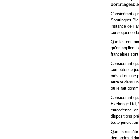
dommageable
Considérant que
Sportingbet Plc,
instance de Pari
conséquence le 
Que les demande
qu’en applicati
françaises sont
Considérant que
compétence judi
prévoit qu’une 
attraite dans un
où le fait domm
Considérant qu
Exchange Ltd, S
européenne, en 
dispositions pr
toute juridictio
Que, la société
demandes dirigé