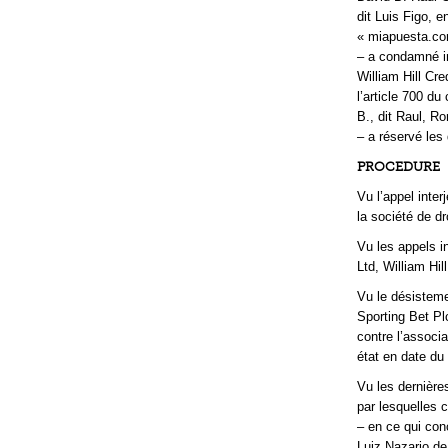
dit Luis Figo, e
« miapuesta.com
– a condamné i
William Hill Cr
l’article 700 d
B., dit Raul, Ro
– a réservé les
PROCEDURE
Vu l’appel inte
la société de dr
Vu les appels i
Ltd, William Hil
Vu le désisteme
Sporting Bet Pl
contre l’associ
état en date du
Vu les dernière
par lesquelles c
– en ce qui con
Luiz Nazario de 