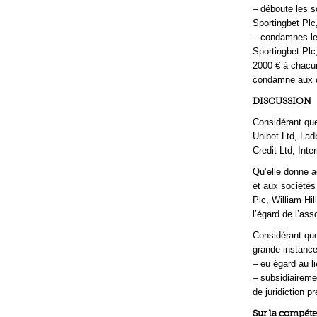
– déboute les s
Sportingbet Plc
– condamnes le
Sportingbet Plc
2000 € à chacun
condamne aux 
DISCUSSION
Considérant que
Unibet Ltd, Lad
Credit Ltd, Inte
Qu’elle donne a
et aux sociétés
Plc, William Hil
l’égard de l’ass
Considérant que
grande instance
– eu égard au l
– subsidiairemen
de juridiction pr
Sur la compéten