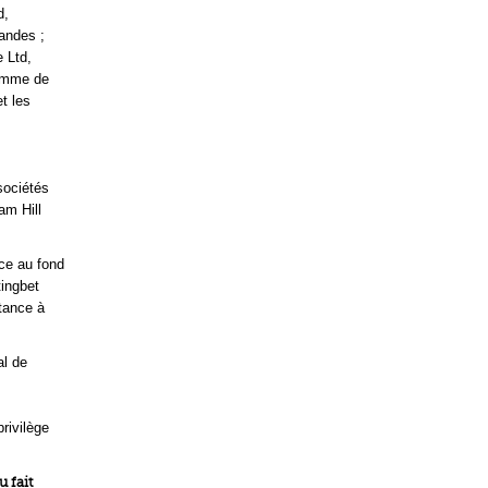
d,
mandes ;
 Ltd,
somme de
t les
sociétés
am Hill
nce au fond
tingbet
stance à
al de
rivilège
u fait