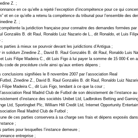
edine Z. ;
rdonnance en ce qu’elle a rejeté l’exception d’incompétence pour ce qui concern
m” et en ce qu’elle a retenu la compétence du tribunal pour l’ensemble des 
inedine Z. ;
ncompétente la juridiction française pour connaitre des demandes formées par
ul Gonzalès B. dit Raul, Ronaldo Luiz Nazario de L., dit Ronaldo, et Luis Fili
 ;
s parties à mieux se pourvoir devant les juridictions d’Antigua ;
in solidum Zinedine Z., David B. Raul Gonzalès B. dit Raul, Ronaldo Luis Na
 et Luis Filipe Madeira C., dit Luis Figo à lui payer la somme de 15 000 € en a
 du code de procédure civile ainsi qu’aux entiers dépens ;
s conclusions signifiées le 8 novembre 2007 par l’association Real
Futbol, Zinedine Z., David B. Raul Gonzalès B. dit Raul, Ronaldo Luiz Nazario
 Filipe Madeira C., dit Luis Figo, tendant à ce que la cour ;
l’association Real Madrid Club de Futbol de son désistement de l’instance au 
ésistement d’instance des sociétés Unibet Ltd, Ladbrokes Betting and Gaming
ge Ltd, Sportingbet Plc, William Hill Credit Ltd, Internet Opportunity Enterta
ssociation Real Madrid Club de Futbol ;
une de ces parties conservera à sa charge ses frais et dépens exposés dans
instance ;
s parties pour lesquelles l’instance demeure ;
donnance entreprise ;