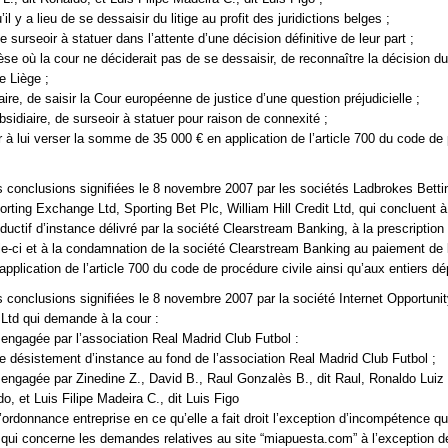
il y a lieu de se dessaisir du litige au profit des juridictions belges ;
e surseoir à statuer dans l’attente d’une décision définitive de leur part ;
se où la cour ne déciderait pas de se dessaisir, de reconnaître la décision du
 Liège ;
iaire, de saisir la Cour européenne de justice d’une question préjudicielle ;
ubsidiaire, de surseoir à statuer pour raison de connexité ;
à lui verser la somme de 35 000 € en application de l’article 700 du code de
s conclusions signifiées le 8 novembre 2007 par les sociétés Ladbrokes Betti
ting Exchange Ltd, Sporting Bet Plc, William Hill Credit Ltd, qui concluent à l
roductif d’instance délivré par la société Clearstream Banking, à la prescription 
lle-ci et à la condamnation de la société Clearstream Banking au paiement d
pplication de l’article 700 du code de procédure civile ainsi qu’aux entiers dé
s conclusions signifiées le 8 novembre 2007 par la société Internet Opportuni
Ltd qui demande à la cour :
e engagée par l’association Real Madrid Club Futbol :
le désistement d’instance au fond de l’association Real Madrid Club Futbol ;
e engagée par Zinedine Z., David B., Raul Gonzalès B., dit Raul, Ronaldo Luiz
do, et Luis Filipe Madeira C., dit Luis Figo
’ordonnance entreprise en ce qu’elle a fait droit l’exception d’incompétence qu
qui concerne les demandes relatives au site “miapuesta.com” à l’exception d