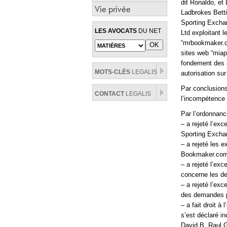
dit Ronaldo, et 
Vie privée
Ladbrokes Betti
Sporting Exchang
LES AVOCATS
DU NET
Ltd exploitant l
“mrbookmaker.co
sites web “miap
fondement des ar
MOTS-CLÉS
LEGALIS
autorisation sur
Par conclusions
CONTACT
LEGALIS
l’incompétence 
Par l’ordonnanc
– a rejeté l’ex
Sporting Exchang
– a rejeté les 
Bookmaker.com
– a rejeté l’ex
concerne les de
– a rejeté l’ex
des demandes p
– a fait droit 
s’est déclaré i
David B. Raul G