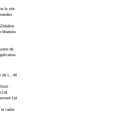
e le site
demandes
 Zinedine
pe Madeira
zario de
pplication
 de L., dit
fond ;
 Ltd,
inement Ltd
 le cadre