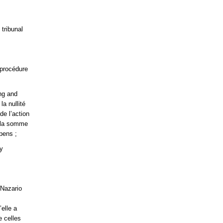
 tribunal
 procédure
ng and
a nullité
de l’action
e la somme
pens ;
ty
 Nazario
’elle a
e celles