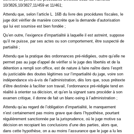
10/3826,10/3827,11/459 et 11/461;
Attendu que, selon l’article L. 16B du livre des procédures fiscales, le
juge doit vérifier de manière concrète que la demande d’autorisation
qui lui est soumise est bien fondée ;
Qu’en outre, l’exigence d’impartialité à laquelle il est astreint, suppose
qu’il ne puisse, par ses actes ou son comportement, être suspecté de
partialité ;
Attendu que la pratique des ordonnances pré-rédigées, outre qu’elle ne
permet pas au juge d’appel de vérifier si le juge des libertés et de la
détention a rempli son office, est de nature à faire naître dans l’esprit
du justiciable des doutes légitimes sur l’impartialité du juge, voire son
indépendance vis-à-vis de l’administration, dès lors que, sous prétexte
d’être destinée à faciliter son travail, l’ordonnance pré-rédigée tend en
réalité à orienter sa décision, et qu’en la signant sans procéder à son
examen critique, il donne de fait un blanc-seing à l’administration ;
Attendu qu’au regard de l’obligation d’impartialité, le manquement
n’est certainement pas moins grave que dans l’hypothèse, pourtant
régulièrement sanctionnée par la jurisprudence, où le juge motive sa
décision en recopiant les conclusions d’une des parties, alors que,
dans cette hypothèse, on a au moins l’assurance que le juge a lu les