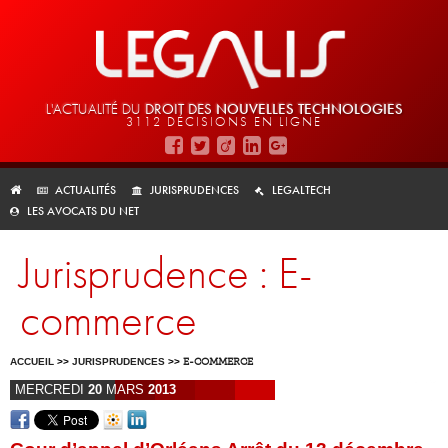
L'ACTUALITÉ DU
DROIT DES
NOUVELLES TECHNOLOGIES
3112 DÉCISIONS EN LIGNE
ACTUALITÉS
JURISPRUDENCES
LEGALTECH
LES AVOCATS DU NET
Jurisprudence : E-
commerce
ACCUEIL
>>
JURISPRUDENCES
>>
E-COMMERCE
MERCREDI
20
MARS
2013