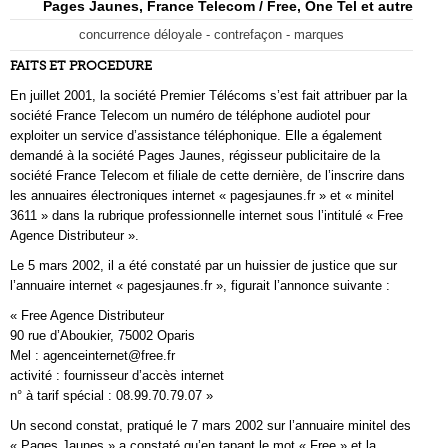
Pages Jaunes, France Telecom / Free, One Tel et autre
concurrence déloyale - contrefaçon - marques
FAITS ET PROCEDURE
En juillet 2001, la société Premier Télécoms s’est fait attribuer par la
société France Telecom un numéro de téléphone audiotel pour
exploiter un service d’assistance téléphonique. Elle a également
demandé à la société Pages Jaunes, régisseur publicitaire de la
société France Telecom et filiale de cette dernière, de l’inscrire dans
les annuaires électroniques internet « pagesjaunes.fr » et « minitel
3611 » dans la rubrique professionnelle internet sous l’intitulé « Free
Agence Distributeur ».
Le 5 mars 2002, il a été constaté par un huissier de justice que sur
l’annuaire internet « pagesjaunes.fr », figurait l’annonce suivante :
« Free Agence Distributeur
90 rue d’Aboukier, 75002 Oparis
Mel : agenceinternet@free.fr
activité : fournisseur d’accès internet
n° à tarif spécial : 08.99.70.79.07 »
Un second constat, pratiqué le 7 mars 2002 sur l’annuaire minitel des
« Pages Jaunes » a constaté qu’en tapant le mot « Free » et la