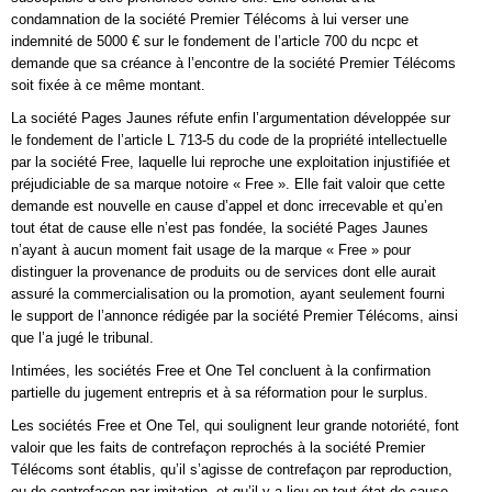
condamnation de la société Premier Télécoms à lui verser une
indemnité de 5000 € sur le fondement de l’article 700 du ncpc et
demande que sa créance à l’encontre de la société Premier Télécoms
soit fixée à ce même montant.
La société Pages Jaunes réfute enfin l’argumentation développée sur
le fondement de l’article L 713-5 du code de la propriété intellectuelle
par la société Free, laquelle lui reproche une exploitation injustifiée et
préjudiciable de sa marque notoire « Free ». Elle fait valoir que cette
demande est nouvelle en cause d’appel et donc irrecevable et qu’en
tout état de cause elle n’est pas fondée, la société Pages Jaunes
n’ayant à aucun moment fait usage de la marque « Free » pour
distinguer la provenance de produits ou de services dont elle aurait
assuré la commercialisation ou la promotion, ayant seulement fourni
le support de l’annonce rédigée par la société Premier Télécoms, ainsi
que l’a jugé le tribunal.
Intimées, les sociétés Free et One Tel concluent à la confirmation
partielle du jugement entrepris et à sa réformation pour le surplus.
Les sociétés Free et One Tel, qui soulignent leur grande notoriété, font
valoir que les faits de contrefaçon reprochés à la société Premier
Télécoms sont établis, qu’il s’agisse de contrefaçon par reproduction,
ou de contrefaçon par imitation, et qu’il y a lieu en tout état de cause