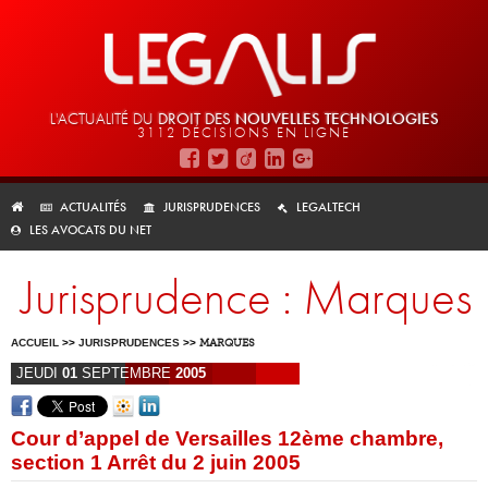
L'ACTUALITÉ DU
DROIT DES
NOUVELLES TECHNOLOGIES
3112 DÉCISIONS EN LIGNE
ACTUALITÉS
JURISPRUDENCES
LEGALTECH
LES AVOCATS DU NET
Jurisprudence : Marques
ACCUEIL
>>
JURISPRUDENCES
>>
MARQUES
JEUDI
01
SEPTEMBRE
2005
Cour d’appel de Versailles 12ème chambre,
section 1 Arrêt du 2 juin 2005