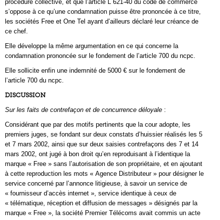
procédure collective, et que l’article L 621-40 du code de commerce
s’oppose à ce qu’une condamnation puisse être prononcée à ce titre,
les sociétés Free et One Tel ayant d’ailleurs déclaré leur créance de
ce chef.
Elle développe la même argumentation en ce qui concerne la
condamnation prononcée sur le fondement de l’article 700 du ncpc.
Elle sollicite enfin une indemnité de 5000 € sur le fondement de
l’article 700 du ncpc.
DISCUSSION
Sur les faits de contrefaçon et de concurrence déloyale
:
Considérant que par des motifs pertinents que la cour adopte, les
premiers juges, se fondant sur deux constats d’huissier réalisés les 5
et 7 mars 2002, ainsi que sur deux saisies contrefaçons des 7 et 14
mars 2002, ont jugé à bon droit qu’en reproduisant à l’identique la
marque « Free » sans l’autorisation de son propriétaire, et en ajoutant
à cette reproduction les mots « Agence Distributeur » pour désigner le
service concerné par l’annonce litigieuse, à savoir un service de
« fournisseur d’accès internet », service identique à ceux de
« télématique, réception et diffusion de messages » désignés par la
marque « Free », la société Premier Télécoms avait commis un acte