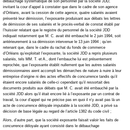
débauchage systématique de son personnel par la société JDD,
invitant la cour d’appel à constater que dans le cadre de son agence
d’Orléans, avant la cession de cette agence, quatre salariés avaient
présenté leur démission, l’exposante produisant aux débats les lettres
de démission de ses salariés et le procès-verbal de constat établi par
l’huissier relatant que le registre du personnel de la société JDD
indiquait notamment que M. C. avait été embauché le 2 juin 1994, soit
antérieurement à sa démission intervenue le 13 juin 1994 ; qu’en
retenant que, dans le cadre du rachat du fonds de commerce
d’Orléans qu’exploitait l’exposante, la société JDD a repris plusieurs
salariés, tels MM. T. et A., dont l’embauche lui est présentement
reprochée, que l’exposante établit nullement que les autres salariés
démissionnaires aient accompli les démarches de nature à nuire à leur
entreprise d’origine ni des actes effectifs de concurrence tandis qu’il
étaient encore salariés de celle-ci cependant qu’il ressortait des
documents produits aux débats que M. C. avait été embauché par la
société JDD alors qu’il était encore lié à l’exposante par un contrat de
travail, la cour d’appel qui ne précise pas en quoi il n’y avait pas là un
acte de concurrence déloyale imputable à la société JDD, a privé sa
décision de base légale au regard de l’article 1382 du code civil ;
Alors, d’autre part, que la société exposante faisait valoir les faits de
concurrence déloyale ayant consisté dans le débauchage