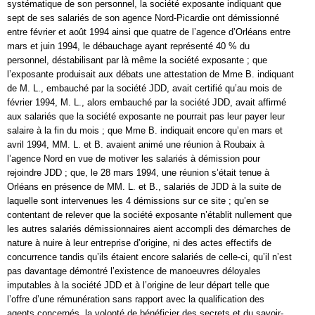
systématique de son personnel, la société exposante indiquant que
sept de ses salariés de son agence Nord-Picardie ont démissionné
entre février et août 1994 ainsi que quatre de l’agence d’Orléans entre
mars et juin 1994, le débauchage ayant représenté 40 % du
personnel, déstabilisant par là même la société exposante ; que
l’exposante produisait aux débats une attestation de Mme B. indiquant
de M. L., embauché par la société JDD, avait certifié qu’au mois de
février 1994, M. L., alors embauché par la société JDD, avait affirmé
aux salariés que la société exposante ne pourrait pas leur payer leur
salaire à la fin du mois ; que Mme B. indiquait encore qu’en mars et
avril 1994, MM. L. et B. avaient animé une réunion à Roubaix à
l’agence Nord en vue de motiver les salariés à démission pour
rejoindre JDD ; que, le 28 mars 1994, une réunion s’était tenue à
Orléans en présence de MM. L. et B., salariés de JDD à la suite de
laquelle sont intervenues les 4 démissions sur ce site ; qu’en se
contentant de relever que la société exposante n’établit nullement que
les autres salariés démissionnaires aient accompli des démarches de
nature à nuire à leur entreprise d’origine, ni des actes effectifs de
concurrence tandis qu’ils étaient encore salariés de celle-ci, qu’il n’est
pas davantage démontré l’existence de manoeuvres déloyales
imputables à la société JDD et à l’origine de leur départ telle que
l’offre d’une rémunération sans rapport avec la qualification des
agents concernés, la volonté de bénéficier des secrets et du savoir-