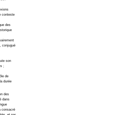
exions
e conteste
que des
istorique
ssairement
e, conjugué
oute son
s ;
ôle de
la durée
ion des
ié dans
ongue
 a consacré
tés, et par