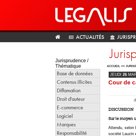
ACTUALITÉS
JURISP
Juris
Jurisprudence /
Thématique
ACCUEIL
>>
JURIS
Base de données
JEUDI
26
MA
Contenus illicites
Cour de c
Diffamation
Droit d'auteur
d
E-commerce
DISCUSSION
Logiciel
Sur le moyen 
Marques
Attendu, selon l
Responsabilité
société Lauzin e