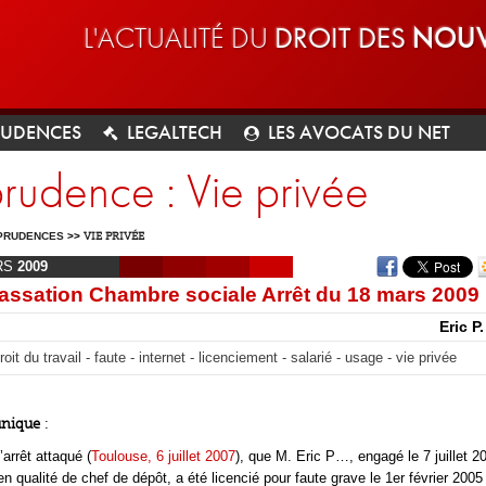
L'ACTUALITÉ DU
DROIT DES
NOUV
RUDENCES
LEGALTECH
LES AVOCATS DU NET
prudence : Vie privée
PRUDENCES
>>
VIE PRIVÉE
RS
2009
assation Chambre sociale Arrêt du 18 mars 2009
Eric P
roit du travail - faute - internet - licenciement - salarié - usage - vie privée
unique
:
’arrêt attaqué (
Toulouse, 6 juillet 2007
), que M. Eric P…, engagé le 7 juillet 2
n qualité de chef de dépôt, a été licencié pour faute grave le 1er février 2005 