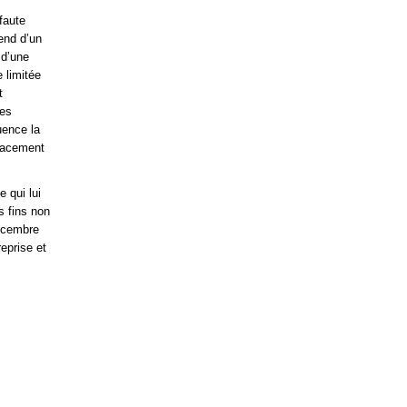
faute
end d’un
 d’une
 limitée
t
des
uence la
ffacement
 qui lui
s fins non
décembre
eprise et