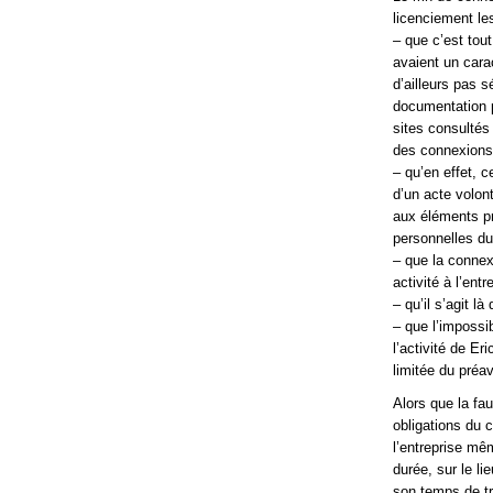
licenciement le
– que c’est tou
avaient un cara
d’ailleurs pas 
documentation p
sites consultés 
des connexions 
– qu’en effet, 
d’un acte volon
aux éléments pr
personnelles du
– que la conne
activité à l’ent
– qu’il s’agit l
– que l’impossib
l’activité de Er
limitée du préav
Alors que la fau
obligations du c
l’entreprise mêm
durée, sur le li
son temps de tra