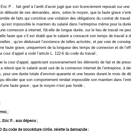
ric P… fait grief à l’arrêt d’avoir jugé que son licenciement reposait sur une 
voir débouté de ses demandes, alors, selon le moyen, que la faute grave s’ent
emble de faits qui constitue une violation des obligations du contrat de travail
e qu’est impossible le maintien du salarié dans l’entreprise même pour la durée
une connexion à internet, fût-elle de longue durée, sur le lieu de travail ne peu
elle faute que s’il est établi que le salarié a consacré son temps de travail à 
nelles ; qu’en déduisant l’existence de telles activités, et par voie de conséq
e faute grave, uniquement de la longueur des temps de connexion et de l’e
la cour d’appel a violé l’article L. 122-6 du code du travail ;
e la cour d’appel, appréciant souverainement les éléments de fait et de preuve
a relevé que le salarié avait usé de la connexion internet de l’entreprise, à de
s, pour une durée totale d’environ quarante et une heures durant le mois de 
a pu décider que son comportement rendait impossible son maintien dans l’entr
f d’une faute grave ; que le moyen n’est pas fondé ;
:
rvoi ;
Eric P… aux dépens ;
700 du code de procédure civile, rejette la demande ;