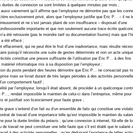
s durées de connexion se sont limitées à quelques minutes par mois ;
t aussi vainement qu’il affirme que l’employeur ne démontre pas que les conn
ctère exclusivement privé, alors que l’employeur justifie que Eric P… – il ne l
sérieusement et ne s’est jamais plaint de son insuffisance – disposait d’une
rofessionnelle importante et que non seulement aucune trace écrite quelcon
n’a été retrouvée (pas le moindre tarif ou documentation fournis) mais que l’h
a été effacé ;
cet effacement, qui ne peut être le fruit d’une inadvertance, mais résulte néce
taire puisqu’il nécessite une suite de gestes déterminés et non un acte uniqu
écités constitue une preuve suffisante de l’utilisation par Eric P… à des fins
 matériel informatique mis à sa disposition par l’employeur ;
xion du poste pendant des heures démontre que Eric P… ne consacrait pas t
reprise mais se livrait durant de très larges périodes à des activités personnelle
à d’un comportement fautif ;
ilité par l’employeur, lorsqu’il était absent, de procéder à un quelconque contr
ic P…, rendait impossible le maintien de celui-ci dans l’entreprise, même pour 
is et justifiait son licenciement pour faute grave ;
te grave s’entend d’un fait ou d’un ensemble de faits qui constitue une violat
ontrat de travail d’une importance telle qu’est impossible le maintien du salar
e pour la durée limitée du préavis ; qu’une connexion à internet, fût-elle de l
eu de travail ne peut constituer une telle faute que s’il est établi que le salarié
vail à des activités personnelles ; qu’en déduisant l’existence de telles activi