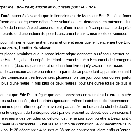
par Me Luc-Thaler, avocat aux Conseils pour M. Eric P…
f à l’arrêt attaqué d’avoir dit que le licenciement de Monsieur Eric P… était fon
d’avoir en conséquence débouté ce salarié de ses demandes en paiement d’un
 durée de la mise à pied conservatoire, d’une indemnité compensatrice de préa
férents et d’une indemnité pour licenciement sans cause réelle et sérieuse,
pour infirmer le jugement entrepris et dire et juger que le licenciement de Er
ute grave, il suffira de relever :
 des pièces produites que le poste informatique connecté au réseau internet se 
de Eric P…, chef du dépôt de l’établissement situé à Beaumont de Lomagne 
celui-ci (deux magasiniers et un chauffeur-livreur) n’y avaient pas accès ;
és de connexion au réseau internet à partir de ce poste font apparaître durant 
es connexions très fréquentes, plusieurs fois par jour pour des durées parfoi
s plus d’une heure, 4 fois plus de deux heures) pour une durée totale de plus 
nement que Eric P… allègue que ces connexions ne sauraient lui être imputée
 ses subordonnés, dont certains ignoraient même l’existence de l’abonnement
unanimes pour affirmer qu’ils n’avaient pas accès au bureau du chef de dépôt, 
e si le dirigeant de l’entreprise était parfois présent au dépôt, des connexions f
 relevées à des périodes où celui-ci justifie ne pas avoir pu être à Beaumont 
ment le 8 décembre : 5 heures et 13 mn de connexion, le 27 décembre : 6 h
ion, le 28 décembre : 4 heures et 38 mn de connexion), alors enfin qu’après