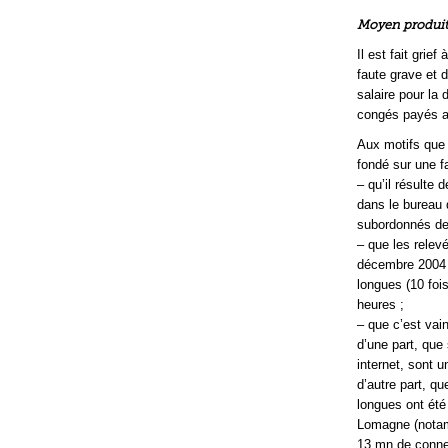
Moyen produit 
Il est fait grie
faute grave et 
salaire pour la
congés payés af
Aux motifs que 
fondé sur une fa
– qu’il résulte
dans le bureau 
subordonnés de 
– que les relev
décembre 2004 d
longues (10 foi
heures ;
– que c’est vai
d’une part, que
internet, sont 
d’autre part, qu
longues ont été
Lomagne (notam
13 mn de connex