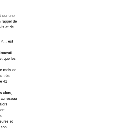
dé sur une
 rappel de
vis et de
ic P… est
trouvait
et que les
le mois de
s très
de 41
s alors,
 au réseau
alors
ort
de
eures et
 son