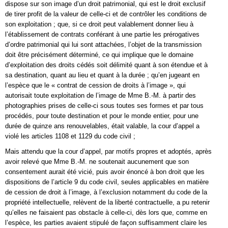
dispose sur son image d’un droit patrimonial, qui est le droit exclusif
de tirer profit de la valeur de celle-ci et de contrôler les conditions de
son exploitation ; que, si ce droit peut valablement donner lieu à
l’établissement de contrats conférant à une partie les prérogatives
d’ordre patrimonial qui lui sont attachées, l’objet de la transmission
doit être précisément déterminé, ce qui implique que le domaine
d’exploitation des droits cédés soit délimité quant à son étendue et à
sa destination, quant au lieu et quant à la durée ; qu’en jugeant en
l’espèce que le « contrat de cession de droits à l’image », qui
autorisait toute exploitation de l’image de Mme B.-M. à partir des
photographies prises de celle-ci sous toutes ses formes et par tous
procédés, pour toute destination et pour le monde entier, pour une
durée de quinze ans renouvelables, était valable, la cour d’appel a
violé les articles 1108 et 1129 du code civil ;
Mais attendu que la cour d’appel, par motifs propres et adoptés, après
avoir relevé que Mme B.-M. ne soutenait aucunement que son
consentement aurait été vicié, puis avoir énoncé à bon droit que les
dispositions de l’article 9 du code civil, seules applicables en matière
de cession de droit à l’image, à l’exclusion notamment du code de la
propriété intellectuelle, relèvent de la liberté contractuelle, a pu retenir
qu’elles ne faisaient pas obstacle à celle-ci, dès lors que, comme en
l’espèce, les parties avaient stipulé de façon suffisamment claire les