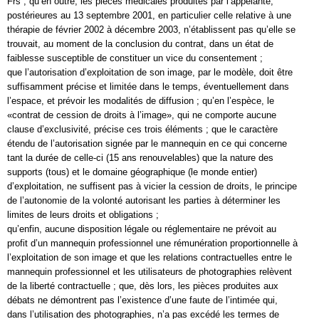
Frs ; qu’en outre, les pièces médicales produites par l’appelante,
postérieures au 13 septembre 2001, en particulier celle relative à une
thérapie de février 2002 à décembre 2003, n’établissent pas qu’elle se
trouvait, au moment de la conclusion du contrat, dans un état de
faiblesse susceptible de constituer un vice du consentement ;
que l’autorisation d’exploitation de son image, par le modèle, doit être
suffisamment précise et limitée dans le temps, éventuellement dans
l’espace, et prévoir les modalités de diffusion ; qu’en l’espèce, le
«contrat de cession de droits à l’image», qui ne comporte aucune
clause d’exclusivité, précise ces trois éléments ; que le caractère
étendu de l’autorisation signée par le mannequin en ce qui concerne
tant la durée de celle-ci (15 ans renouvelables) que la nature des
supports (tous) et le domaine géographique (le monde entier)
d’exploitation, ne suffisent pas à vicier la cession de droits, le principe
de l’autonomie de la volonté autorisant les parties à déterminer les
limites de leurs droits et obligations ;
qu’enfin, aucune disposition légale ou réglementaire ne prévoit au
profit d’un mannequin professionnel une rémunération proportionnelle à
l’exploitation de son image et que les relations contractuelles entre le
mannequin professionnel et les utilisateurs de photographies relèvent
de la liberté contractuelle ; que, dès lors, les pièces produites aux
débats ne démontrent pas l’existence d’une faute de l’intimée qui,
dans l’utilisation des photographies, n’a pas excédé les termes de