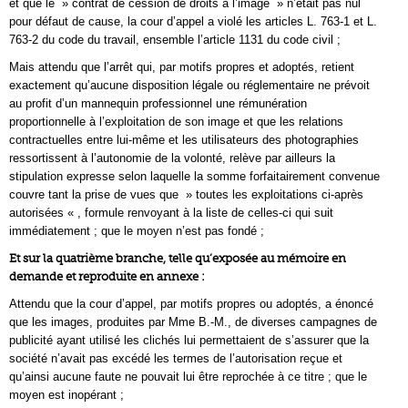
et que le » contrat de cession de droits à l’image » n’était pas nul
pour défaut de cause, la cour d’appel a violé les articles L. 763-1 et L.
763-2 du code du travail, ensemble l’article 1131 du code civil ;
Mais attendu que l’arrêt qui, par motifs propres et adoptés, retient
exactement qu’aucune disposition légale ou réglementaire ne prévoit
au profit d’un mannequin professionnel une rémunération
proportionnelle à l’exploitation de son image et que les relations
contractuelles entre lui-même et les utilisateurs des photographies
ressortissent à l’autonomie de la volonté, relève par ailleurs la
stipulation expresse selon laquelle la somme forfaitairement convenue
couvre tant la prise de vues que » toutes les exploitations ci-après
autorisées « , formule renvoyant à la liste de celles-ci qui suit
immédiatement ; que le moyen n’est pas fondé ;
Et sur la quatrième branche, telle qu’exposée au mémoire en
demande et reproduite en annexe :
Attendu que la cour d’appel, par motifs propres ou adoptés, a énoncé
que les images, produites par Mme B.-M., de diverses campagnes de
publicité ayant utilisé les clichés lui permettaient de s’assurer que la
société n’avait pas excédé les termes de l’autorisation reçue et
qu’ainsi aucune faute ne pouvait lui être reprochée à ce titre ; que le
moyen est inopérant ;