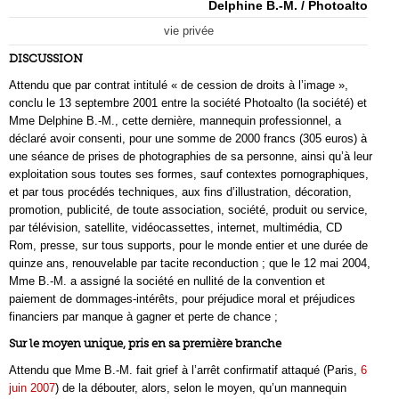
Delphine B.-M. / Photoalto
vie privée
DISCUSSION
Attendu que par contrat intitulé « de cession de droits à l’image »,
conclu le 13 septembre 2001 entre la société Photoalto (la société) et
Mme Delphine B.-M., cette dernière, mannequin professionnel, a
déclaré avoir consenti, pour une somme de 2000 francs (305 euros) à
une séance de prises de photographies de sa personne, ainsi qu’à leur
exploitation sous toutes ses formes, sauf contextes pornographiques,
et par tous procédés techniques, aux fins d’illustration, décoration,
promotion, publicité, de toute association, société, produit ou service,
par télévision, satellite, vidéocassettes, internet, multimédia, CD
Rom, presse, sur tous supports, pour le monde entier et une durée de
quinze ans, renouvelable par tacite reconduction ; que le 12 mai 2004,
Mme B.-M. a assigné la société en nullité de la convention et
paiement de dommages-intérêts, pour préjudice moral et préjudices
financiers par manque à gagner et perte de chance ;
Sur le moyen unique, pris en sa première branche
Attendu que Mme B.-M. fait grief à l’arrêt confirmatif attaqué (Paris,
6
juin 2007
) de la débouter, alors, selon le moyen, qu’un mannequin