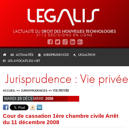
L'ACTUALITÉ DU
DROIT DES
NOUVELLES TECHNOLOGIES
3112 DÉCISIONS EN LIGNE
ACTUALITÉS
JURISPRUDENCES
LEGALTECH
LES AVOCATS DU NET
Jurisprudence : Vie privée
ACCUEIL
>>
JURISPRUDENCES
>>
VIE PRIVÉE
MARDI
23
DÉCEMBRE
2008
Cour de cassation 1ère chambre civile Arrêt
du 11 décembre 2008