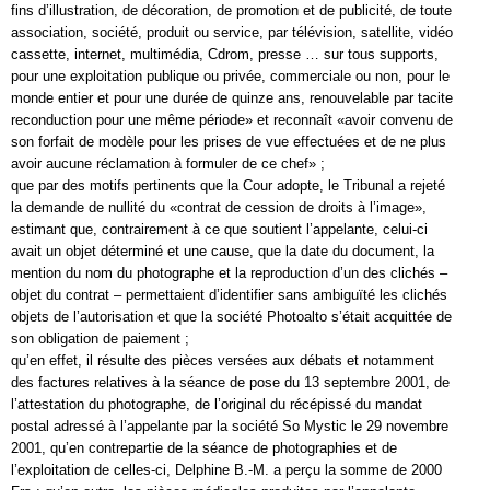
fins d’illustration, de décoration, de promotion et de publicité, de toute
association, société, produit ou service, par télévision, satellite, vidéo
cassette, internet, multimédia, Cdrom, presse … sur tous supports,
pour une exploitation publique ou privée, commerciale ou non, pour le
monde entier et pour une durée de quinze ans, renouvelable par tacite
reconduction pour une même période» et reconnaît «avoir convenu de
son forfait de modèle pour les prises de vue effectuées et de ne plus
avoir aucune réclamation à formuler de ce chef» ;
que par des motifs pertinents que la Cour adopte, le Tribunal a rejeté
la demande de nullité du «contrat de cession de droits à l’image»,
estimant que, contrairement à ce que soutient l’appelante, celui-ci
avait un objet déterminé et une cause, que la date du document, la
mention du nom du photographe et la reproduction d’un des clichés –
objet du contrat – permettaient d’identifier sans ambiguïté les clichés
objets de l’autorisation et que la société Photoalto s’était acquittée de
son obligation de paiement ;
qu’en effet, il résulte des pièces versées aux débats et notamment
des factures relatives à la séance de pose du 13 septembre 2001, de
l’attestation du photographe, de l’original du récépissé du mandat
postal adressé à l’appelante par la société So Mystic le 29 novembre
2001, qu’en contrepartie de la séance de photographies et de
l’exploitation de celles-ci, Delphine B.-M. a perçu la somme de 2000