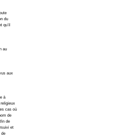
oute
on du
 qu’il
n au
évus aux
se à
religieux
les cas où
 nom de
afin de
suivi et
m de