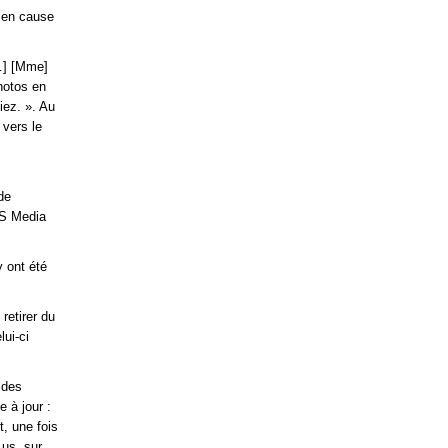
 en cause
[…] [Mme]
photos en
iez. ». Au
 vers le
s
de
 GS Media
 ont été
retirer du
lui-ci
 des
e à jour :
, une fois
.us, sur