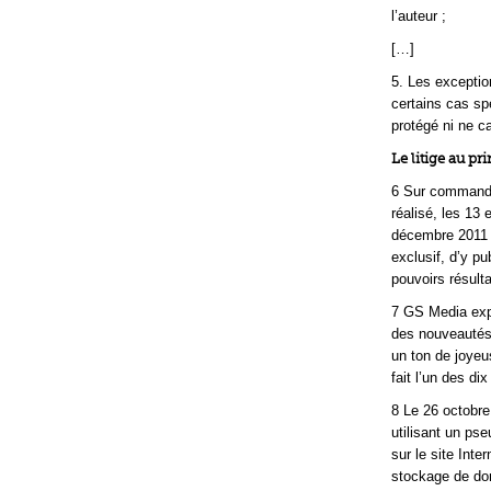
l’auteur ;
[…]
5. Les exceptio
certains cas spé
protégé ni ne ca
Le litige au pr
6 Sur commande
réalisé, les 13 
décembre 2011 
exclusif, d’y pu
pouvoirs résulta
7 GS Media explo
des nouveautés,
un ton de joyeu
fait l’un des d
8 Le 26 octobre
utilisant un ps
sur le site Inte
stockage de don