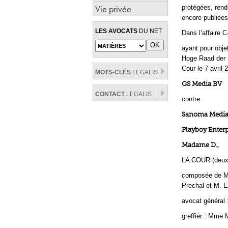
Vie privée
protégées, rend
encore publiées 
LES AVOCATS
DU NET
Dans l’affaire C
ayant pour objet
Hoge Raad der N
Cour le 7 avril
MOTS-CLÉS
LEGALIS
GS Media BV
CONTACT
LEGALIS
contre
Sanoma Media 
Playboy Enterpr
Madame D.,
LA COUR (deux
composée de M.
Prechal et M. E
avocat général 
greffier : Mme M