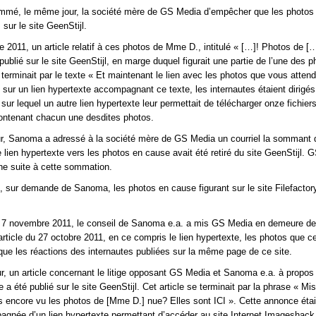
mé, le même jour, la société mère de GS Media d’empêcher que les photos
 sur le site GeenStijl.
e 2011, un article relatif à ces photos de Mme D., intitulé « […]! Photos de 
publié sur le site GeenStijl, en marge duquel figurait une partie de l’une des 
 terminait par le texte « Et maintenant le lien avec les photos que vous attend
 sur un lien hypertexte accompagnant ce texte, les internautes étaient dirigés
, sur lequel un autre lien hypertexte leur permettait de télécharger onze fichier
ontenant chacun une desdites photos.
r, Sanoma a adressé à la société mère de GS Media un courriel la sommant 
e lien hypertexte vers les photos en cause avait été retiré du site GeenStijl.
ne suite à cette sommation.
 sur demande de Sanoma, les photos en cause figurant sur le site Filefactory
u 7 novembre 2011, le conseil de Sanoma e.a. a mis GS Media en demeure de 
’article du 27 octobre 2011, en ce compris le lien hypertexte, les photos que ce
 que les réactions des internautes publiées sur la même page de ce site.
, un article concernant le litige opposant GS Media et Sanoma e.a. à propos
a été publié sur le site GeenStijl. Cet article se terminait par la phrase « Mis
 encore vu les photos de [Mme D.] nue? Elles sont ICI ». Cette annonce était
gnée d’un lien hypertexte permettant d’accéder au site Internet Imageshack