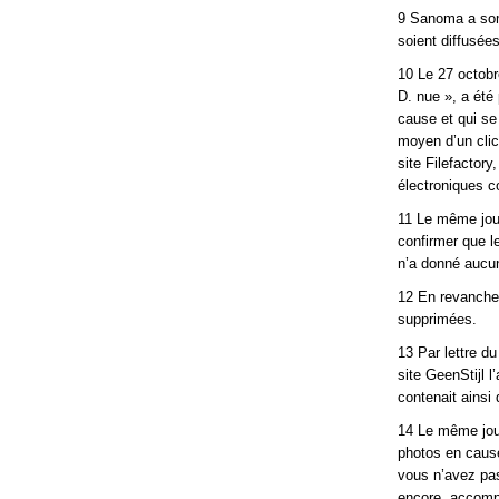
9 Sanoma a som
soient diffusées
10 Le 27 octobr
D. nue », a été 
cause et qui se
moyen d’un clic
site Filefactory
électroniques c
11 Le même jou
confirmer que l
n’a donné aucu
12 En revanche,
supprimées.
13 Par lettre d
site GeenStijl l
contenait ainsi
14 Le même jour
photos en cause 
vous n’avez pas
encore, accompa