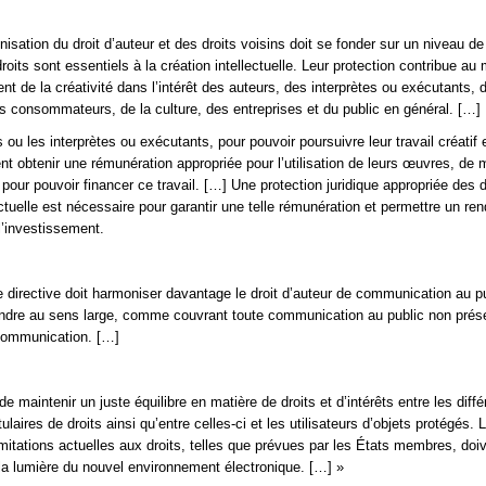
isation du droit d’auteur et des droits voisins doit se fonder sur un niveau de
roits sont essentiels à la création intellectuelle. Leur protection contribue au 
t de la créativité dans l’intérêt des auteurs, des interprètes ou exécutants, 
s consommateurs, de la culture, des entreprises et du public en général. […]
 ou les interprètes ou exécutants, pour pouvoir poursuivre leur travail créatif 
vent obtenir une rémunération appropriée pour l’utilisation de leurs œuvres, d
pour pouvoir financer ce travail. […] Une protection juridique appropriée des d
ectuelle est nécessaire pour garantir une telle rémunération et permettre un r
l’investissement.
e directive doit harmoniser davantage le droit d’auteur de communication au p
tendre au sens large, comme couvrant toute communication au public non prése
 communication. […]
 de maintenir un juste équilibre en matière de droits et d’intérêts entre les diff
tulaires de droits ainsi qu’entre celles-ci et les utilisateurs d’objets protégés. 
imitations actuelles aux droits, telles que prévues par les États membres, doiv
a lumière du nouvel environnement électronique. […] »