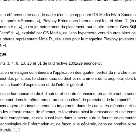
e a été présentée dans le cadre d’un litige opposant GS Media BV à Sanom
(ci-après « Sanoma »), Playboy Enterprises International Inc. et Mme D. (ci-
oma e.a. »), au sujet notamment du placement, sur le site Internet GeenStijl.
 GeenStijl »), exploité par GS Media, de liens hypertexte vers d’autres sites p
s photos représentant Mme D., réalisées pour le magazine Playboy (ci-après 
 »).
ique
nts 3, 4, 9, 10, 23 et 31 de la directive 2001/29 énoncent :
ation envisagée contribuera à l’application des quatre libertés du marché intér
spect des principes fondamentaux du droit et notamment de la propriété, dont l
t de la liberté d’expression et de l’intérêt général.
idique harmonisé du droit d’auteur et des droits voisins, en améliorant la sécur
 assurant dans le même temps un niveau élevé de protection de la propriété
 encouragera des investissements importants dans des activités créatrices et n
les infrastructures de réseaux, et favorisera ainsi la croissance et une compé
ustrie européenne, et cela aussi bien dans le secteur de la fourniture de cont
technologies de l’information et, de façon plus générale, dans de nombreux s
ulturels. […]