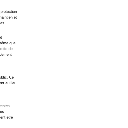
 protection
maintien et
des
et
e même que
roits de
endement
ublic. Ce
nt au lieu
érentes
Les
ent être