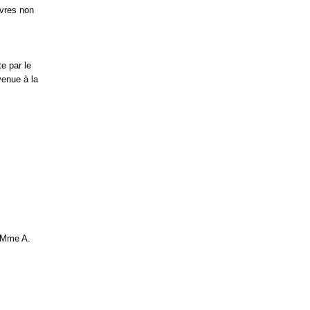
uvres non
te par le
venue à la
, Mme A.