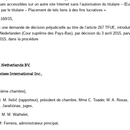
ues accessibles sur un autre site Internet sans l’autorisation du titulaire – Œ
par le titulaire – Placement de tels liens à des fins lucratives »
‑160/15,
 une demande de décision préjudicielle au titre de l’article 267 TFUE, introdui
ederlanden (Cour suprême des Pays-Bas), par décision du 3 avril 2015, par
 2015, dans la procédure
Netherlands BV,
ises International Inc.,
ième chambre),
 M. Ilešič (rapporteur), président de chambre, Mme C. Toader, M. A. Rosas
. Jarašiūnas, juges,
: M. M. Wathelet,
. Ferreira, administrateur principal,