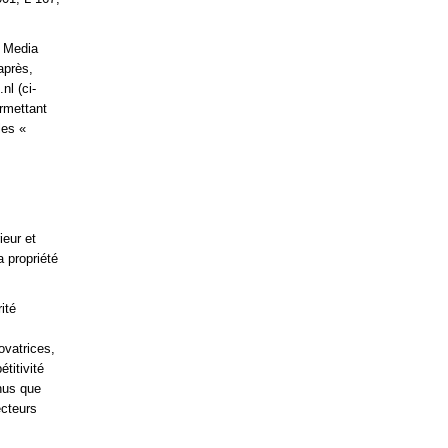
a Media
après,
nl (ci-
ermettant
les «
ieur et
a propriété
ité
ovatrices,
titivité
enus que
ecteurs