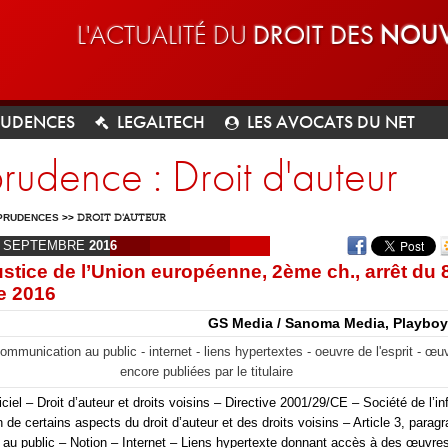
L'ACTUALITÉ DU
DROIT DES
NOUV
RUDENCES
LEGALTECH
LES AVOCATS DU NET
prudence : Droit d'auteur
PRUDENCES
>>
DROIT D'AUTEUR
SEPTEMBRE
2016
ustice de l’Union européenne, 2ème ch., arrêt du 
e 2016
GS Media / Sanoma Media, Playboy 
 communication au public - internet - liens hypertextes - oeuvre de l'esprit - œ
encore publiées par le titulaire
ciel – Droit d’auteur et droits voisins – Directive 2001/29/CE – Société de l’i
 de certains aspects du droit d’auteur et des droits voisins – Article 3, parag
au public – Notion – Internet – Liens hypertexte donnant accès à des œuvre