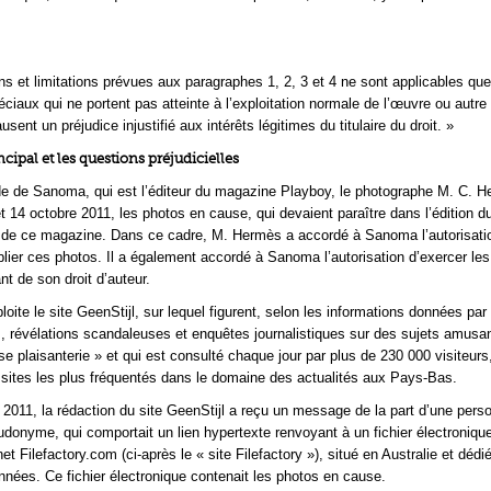
ns et limitations prévues aux paragraphes 1, 2, 3 et 4 ne sont applicables qu
ciaux qui ne portent pas atteinte à l’exploitation normale de l’œuvre ou autre 
usent un préjudice injustifié aux intérêts légitimes du titulaire du droit. »
incipal et les questions préjudicielles
 de Sanoma, qui est l’éditeur du magazine Playboy, le photographe M. C. H
et 14 octobre 2011, les photos en cause, qui devaient paraître dans l’édition 
de ce magazine. Dans ce cadre, M. Hermès a accordé à Sanoma l’autorisation
blier ces photos. Il a également accordé à Sanoma l’autorisation d’exercer les 
nt de son droit d’auteur.
ite le site GeenStijl, sur lequel figurent, selon les informations données par 
 révélations scandaleuses et enquêtes journalistiques sur des sujets amusan
se plaisanterie » et qui est consulté chaque jour par plus de 230 000 visiteurs
ix sites les plus fréquentés dans le domaine des actualités aux Pays-Bas.
 2011, la rédaction du site GeenStijl a reçu un message de la part d’une pers
eudonyme, qui comportait un lien hypertexte renvoyant à un fichier électroniqu
rnet Filefactory.com (ci-après le « site Filefactory »), situé en Australie et dédi
nées. Ce fichier électronique contenait les photos en cause.