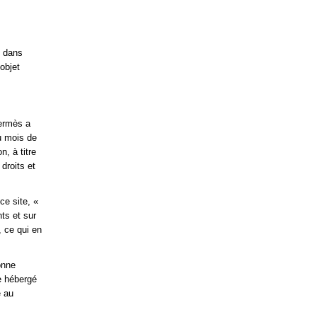
e dans
objet
ermès a
du mois de
, à titre
droits et
ce site, «
ts et sur
, ce qui en
onne
e hébergé
é au