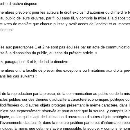
 cette directive dispose :
embres prévoient pour les auteurs le droit exclusif d’autoriser ou d’interdire t
u public de leurs œuvres, par fil ou sans fil, y compris la mise à la dispositi
 œuvres de manière que chacun puisse y avoir accès de l’endroit et au moment
ellement.
isés aux paragraphes 1 et 2 ne sont pas épuisés par un acte de communicatio
se à la disposition du public, au sens du présent article. »
e 5, paragraphes 3 et 5, de ladite directive :
membres ont la faculté de prévoir des exceptions ou limitations aux droits pr
dans les cas suivants :
git de la reproduction par la presse, de la communication au public ou de la mi
ticles publiés sur des thèmes d’actualité à caractère économique, politique ou 
iodiffusées ou d’autres objets protégés présentant le même caractère, dans 
on n’est pas expressément réservée et pour autant que la source, y compris le
ndiquée, ou lorsqu’il s’agit de l’utilisation d’œuvres ou d’autres objets protégés 
’événements d’actualité, dans la mesure justifiée par le but d’information pour
indiquer, à moins que cela ne s’avère impossible, la source, y compris le no