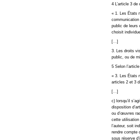
4 L’article 3 de
« 1. Les États m
communication a
public de leurs
choisit individu
[…]
3. Les droits v
public, ou de mi
5 Selon l’articl
« 3. Les États 
articles 2 et 3 
[…]
c) lorsqu’il s’a
disposition d’ar
ou d’œuvres rad
cette utilisati
l’auteur, soit i
rendre compte d
sous réserve d’