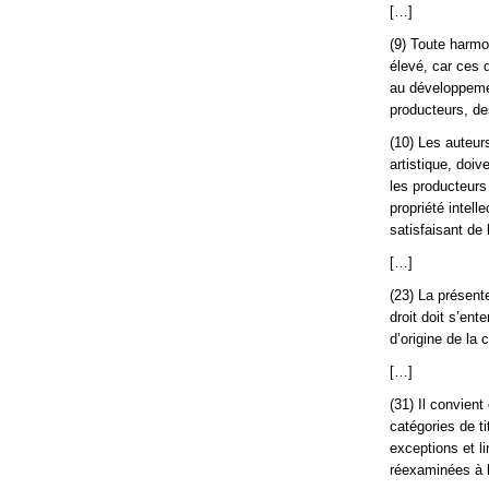
[…]
(9) Toute harmon
élevé, car ces d
au développemen
producteurs, de
(10) Les auteurs
artistique, doi
les producteurs 
propriété intell
satisfaisant de 
[…]
(23) La présent
droit doit s’en
d’origine de la
[…]
(31) Il convient
catégories de ti
exceptions et l
réexaminées à l