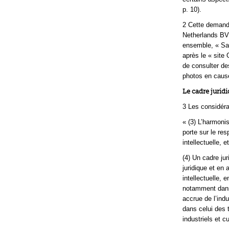
p. 10).
2 Cette demand
Netherlands BV 
ensemble, « San
après le « site
de consulter de
photos en cause
Le cadre jurid
3 Les considéra
« (3) L’harmonis
porte sur le re
intellectuelle, e
(4) Un cadre jur
juridique et en
intellectuelle,
notamment dans 
accrue de l’ind
dans celui des 
industriels et c