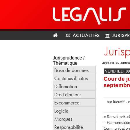
ACTUALITÉS
JURISP
Juris
Jurisprudence /
Thématique
ACCUEIL
>>
JURIS
Base de données
VENDREDI
09
Contenus illicites
Cour de j
septembr
Diffamation
Droit d'auteur
E-commerce
but lucratif -
Logiciel
« Renvoi préjudi
Marques
– Harmonisation
Responsabilité
Communication 