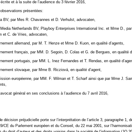
écrite et à la suite de l’audience du 3 février 2016,
 observations présentées:
a BV, par Mes R. Chavannes et D. Verhulst, advocaten,
Media Netherlands BV, Playboy Enterprises International Inc. et Mme D., pa
m et C. de Vries, advocaten,
rnement allemand, par M. T. Henze et Mme D. Kuon, en qualité d’agents,
rnement français, par MM. D. Segoin, D. Colas et G. de Bergues, en qualité d
rnement portugais, par MM. L. Inez Fernandes et T. Rendas, en qualité d’age
rnement slovaque, par Mme B. Ricziová, en qualité d’agent,
ission européenne, par MM. F. Wilman et T. Scharf ainsi que par Mme J. S
nts,
’avocat général en ses conclusions à l’audience du 7 avril 2016,
décision préjudicielle porte sur l’interprétation de l’article 3, paragraphe 1, d
29/CE du Parlement européen et du Conseil, du 22 mai 2001, sur l’harmonisat
 du droit d’auteur et des droits voisins dans la société de l’information (JO 2