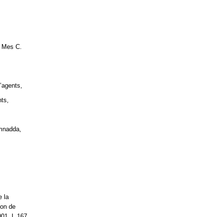
r Mes C.
’agents,
nts,
amnadda,
e la
ion de
001, L 167,