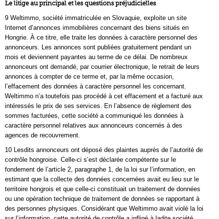
Le litige au principal et les questions préjudicielles
9 Weltimmo, société immatriculée en Slovaquie, exploite un site
Internet d’annonces immobilières concernant des biens situés en
Hongrie. À ce titre, elle traite les données à caractère personnel des
annonceurs. Les annonces sont publiées gratuitement pendant un
mois et deviennent payantes au terme de ce délai. De nombreux
annonceurs ont demandé, par courrier électronique, le retrait de leurs
annonces à compter de ce terme et, par la même occasion,
l’effacement des données à caractère personnel les concernant.
Weltimmo n’a toutefois pas procédé à cet effacement et a facturé aux
intéressés le prix de ses services. En l’absence de règlement des
sommes facturées, cette société a communiqué les données à
caractère personnel relatives aux annonceurs concernés à des
agences de recouvrement.
10 Lesdits annonceurs ont déposé des plaintes auprès de l’autorité de
contrôle hongroise. Celle-ci s’est déclarée compétente sur le
fondement de l’article 2, paragraphe 1, de la loi sur l’information, en
estimant que la collecte des données concernées avait eu lieu sur le
territoire hongrois et que celle-ci constituait un traitement de données
ou une opération technique de traitement de données se rapportant à
des personnes physiques. Considérant que Weltimmo avait violé la loi
sur l’information, cette autorité de contrôle a infligé à ladite société