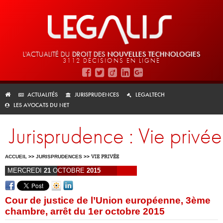
L'ACTUALITÉ DU
DROIT DES
NOUVELLES TECHNOLOGIES
3112 DÉCISIONS EN LIGNE
ACTUALITÉS
JURISPRUDENCES
LEGALTECH
LES AVOCATS DU NET
Jurisprudence : Vie privée
ACCUEIL
>>
JURISPRUDENCES
>>
VIE PRIVÉE
MERCREDI
21
OCTOBRE
2015
Cour de justice de l’Union européenne, 3ème
chambre, arrêt du 1er octobre 2015