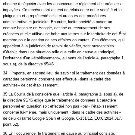
cherché à négocier avec les annonceurs le règlement des créances
impayées. Ce représentant a servi de relais entre cette société et les
plaignants et a représenté celle-ci au cours des procédures
administrative et judiciaire. En outre, ladite société a ouvert un
compte bancaire en Hongrie, destiné au recouvrement de ses
créances et elle utilise une boîte aux lettres sur le territoire de cet État
membre pour la gestion de ses affaires courantes. Ces éléments, qu’il
appartient à la juridiction de renvoi de vérifier, sont susceptibles
d’établir, dans une situation telle que celle en cause au principal,
l’existence d’un «établissement», au sens de l’article 4, paragraphe 1,
sous a), de la directive 95/46.
34 Il importe, en second lieu, de savoir si le traitement des données à
caractère personnel concerné est effectué «dans le cadre des
activités» de cet établissement.
35 La Cour a déjà considéré que l’article 4, paragraphe 1, sous a), de
la directive 95/46 exige que le traitement de données à caractère
personnel en question soit effectué non pas «par» l’établissement
concerné lui-même, mais uniquement «dans le cadre des activités»
de celui-ci (arrêt Google Spain et Google, C‑131/12, EU:C:2014:317,
point 52).
36 En l’occurrence, le traitement en cause au principal consiste,