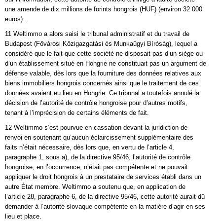
une amende de dix millions de forints hongrois (HUF) (environ 32 000
euros).
11 Weltimmo a alors saisi le tribunal administratif et du travail de
Budapest (Fővárosi Közigazgatási és Munkaügyi Bíróság), lequel a
considéré que le fait que cette société ne disposait pas d’un siège ou
d’un établissement situé en Hongrie ne constituait pas un argument de
défense valable, dès lors que la fourniture des données relatives aux
biens immobiliers hongrois concernés ainsi que le traitement de ces
données avaient eu lieu en Hongrie. Ce tribunal a toutefois annulé la
décision de l’autorité de contrôle hongroise pour d’autres motifs,
tenant à l’imprécision de certains éléments de fait.
12 Weltimmo s’est pourvue en cassation devant la juridiction de
renvoi en soutenant qu’aucun éclaircissement supplémentaire des
faits n’était nécessaire, dès lors que, en vertu de l’article 4,
paragraphe 1, sous a), de la directive 95/46, l’autorité de contrôle
hongroise, en l’occurrence, n’était pas compétente et ne pouvait
appliquer le droit hongrois à un prestataire de services établi dans un
autre État membre. Weltimmo a soutenu que, en application de
l’article 28, paragraphe 6, de la directive 95/46, cette autorité aurait dû
demander à l’autorité slovaque compétente en la matière d’agir en ses
lieu et place.