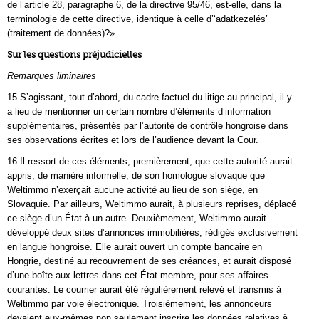
de l’article 28, paragraphe 6, de la directive 95/46, est-elle, dans la
terminologie de cette directive, identique à celle d’‘adatkezelés’
(traitement de données)?»
Sur les questions préjudicielles
Remarques liminaires
15 S’agissant, tout d’abord, du cadre factuel du litige au principal, il y
a lieu de mentionner un certain nombre d’éléments d’information
supplémentaires, présentés par l’autorité de contrôle hongroise dans
ses observations écrites et lors de l’audience devant la Cour.
16 Il ressort de ces éléments, premièrement, que cette autorité aurait
appris, de manière informelle, de son homologue slovaque que
Weltimmo n’exerçait aucune activité au lieu de son siège, en
Slovaquie. Par ailleurs, Weltimmo aurait, à plusieurs reprises, déplacé
ce siège d’un État à un autre. Deuxièmement, Weltimmo aurait
développé deux sites d’annonces immobilières, rédigés exclusivement
en langue hongroise. Elle aurait ouvert un compte bancaire en
Hongrie, destiné au recouvrement de ses créances, et aurait disposé
d’une boîte aux lettres dans cet État membre, pour ses affaires
courantes. Le courrier aurait été régulièrement relevé et transmis à
Weltimmo par voie électronique. Troisièmement, les annonceurs
devaient eux-mêmes non seulement inscrire les données relatives à