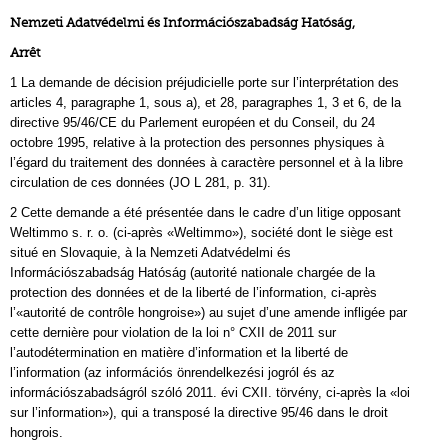
Nemzeti Adatvédelmi és Információszabadság Hatóság,
Arrêt
1 La demande de décision préjudicielle porte sur l’interprétation des
articles 4, paragraphe 1, sous a), et 28, paragraphes 1, 3 et 6, de la
directive 95/46/CE du Parlement européen et du Conseil, du 24
octobre 1995, relative à la protection des personnes physiques à
l’égard du traitement des données à caractère personnel et à la libre
circulation de ces données (JO L 281, p. 31).
2 Cette demande a été présentée dans le cadre d’un litige opposant
Weltimmo s. r. o. (ci-après «Weltimmo»), société dont le siège est
situé en Slovaquie, à la Nemzeti Adatvédelmi és
Információszabadság Hatóság (autorité nationale chargée de la
protection des données et de la liberté de l’information, ci-après
l’«autorité de contrôle hongroise») au sujet d’une amende infligée par
cette dernière pour violation de la loi n° CXII de 2011 sur
l’autodétermination en matière d’information et la liberté de
l’information (az információs önrendelkezési jogról és az
információszabadságról szóló 2011. évi CXII. törvény, ci-après la «loi
sur l’information»), qui a transposé la directive 95/46 dans le droit
hongrois.