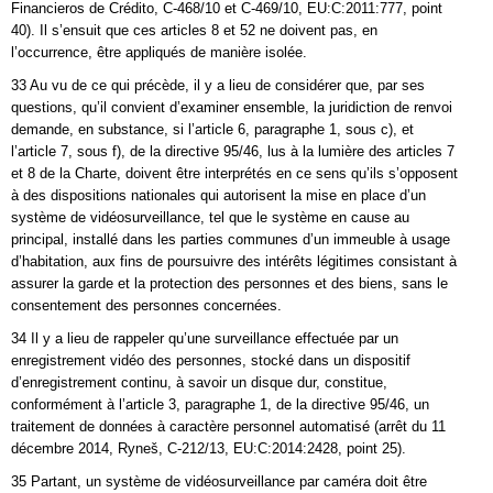
Financieros de Crédito, C‑468/10 et C‑469/10, EU:C:2011:777, point
40). Il s’ensuit que ces articles 8 et 52 ne doivent pas, en
l’occurrence, être appliqués de manière isolée.
33 Au vu de ce qui précède, il y a lieu de considérer que, par ses
questions, qu’il convient d’examiner ensemble, la juridiction de renvoi
demande, en substance, si l’article 6, paragraphe 1, sous c), et
l’article 7, sous f), de la directive 95/46, lus à la lumière des articles 7
et 8 de la Charte, doivent être interprétés en ce sens qu’ils s’opposent
à des dispositions nationales qui autorisent la mise en place d’un
système de vidéosurveillance, tel que le système en cause au
principal, installé dans les parties communes d’un immeuble à usage
d’habitation, aux fins de poursuivre des intérêts légitimes consistant à
assurer la garde et la protection des personnes et des biens, sans le
consentement des personnes concernées.
34 Il y a lieu de rappeler qu’une surveillance effectuée par un
enregistrement vidéo des personnes, stocké dans un dispositif
d’enregistrement continu, à savoir un disque dur, constitue,
conformément à l’article 3, paragraphe 1, de la directive 95/46, un
traitement de données à caractère personnel automatisé (arrêt du 11
décembre 2014, Ryneš, C‑212/13, EU:C:2014:2428, point 25).
35 Partant, un système de vidéosurveillance par caméra doit être