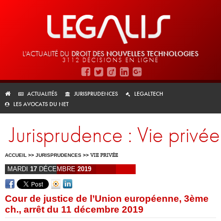
L'ACTUALITÉ DU
DROIT DES
NOUVELLES TECHNOLOGIES
3112 DÉCISIONS EN LIGNE
ACTUALITÉS
JURISPRUDENCES
LEGALTECH
LES AVOCATS DU NET
Jurisprudence : Vie privée
ACCUEIL
>>
JURISPRUDENCES
>>
VIE PRIVÉE
MARDI
17
DÉCEMBRE
2019
Cour de justice de l’Union européenne, 3ème
ch., arrêt du 11 décembre 2019