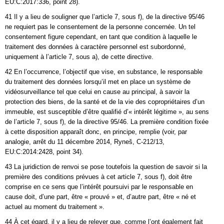
EU:C:2017:336, point 28).
41 Il y a lieu de souligner que l’article 7, sous f), de la directive 95/46
ne requiert pas le consentement de la personne concernée. Un tel
consentement figure cependant, en tant que condition à laquelle le
traitement des données à caractère personnel est subordonné,
uniquement à l’article 7, sous a), de cette directive.
42 En l’occurrence, l’objectif que vise, en substance, le responsable
du traitement des données lorsqu’il met en place un système de
vidéosurveillance tel que celui en cause au principal, à savoir la
protection des biens, de la santé et de la vie des copropriétaires d’un
immeuble, est susceptible d’être qualifié d’« intérêt légitime », au sens
de l’article 7, sous f), de la directive 95/46. La première condition fixée
à cette disposition apparaît donc, en principe, remplie (voir, par
analogie, arrêt du 11 décembre 2014, Ryneš, C‑212/13,
EU:C:2014:2428, point 34).
43 La juridiction de renvoi se pose toutefois la question de savoir si la
première des conditions prévues à cet article 7, sous f), doit être
comprise en ce sens que l’intérêt poursuivi par le responsable en
cause doit, d’une part, être « prouvé » et, d’autre part, être « né et
actuel au moment du traitement ».
44 À cet égard, il y a lieu de relever que, comme l’ont également fait