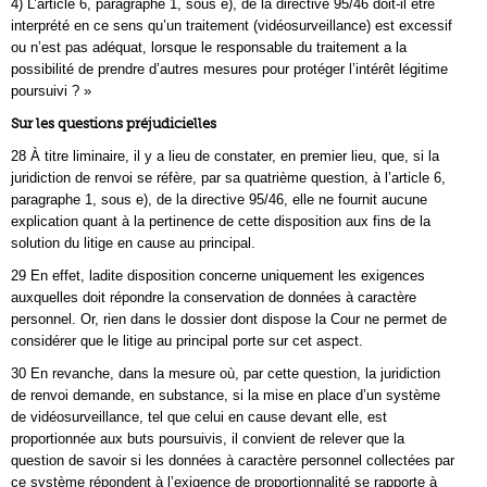
4) L’article 6, paragraphe 1, sous e), de la directive 95/46 doit-il être
interprété en ce sens qu’un traitement (vidéosurveillance) est excessif
ou n’est pas adéquat, lorsque le responsable du traitement a la
possibilité de prendre d’autres mesures pour protéger l’intérêt légitime
poursuivi ? »
Sur les questions préjudicielles
28 À titre liminaire, il y a lieu de constater, en premier lieu, que, si la
juridiction de renvoi se réfère, par sa quatrième question, à l’article 6,
paragraphe 1, sous e), de la directive 95/46, elle ne fournit aucune
explication quant à la pertinence de cette disposition aux fins de la
solution du litige en cause au principal.
29 En effet, ladite disposition concerne uniquement les exigences
auxquelles doit répondre la conservation de données à caractère
personnel. Or, rien dans le dossier dont dispose la Cour ne permet de
considérer que le litige au principal porte sur cet aspect.
30 En revanche, dans la mesure où, par cette question, la juridiction
de renvoi demande, en substance, si la mise en place d’un système
de vidéosurveillance, tel que celui en cause devant elle, est
proportionnée aux buts poursuivis, il convient de relever que la
question de savoir si les données à caractère personnel collectées par
ce système répondent à l’exigence de proportionnalité se rapporte à