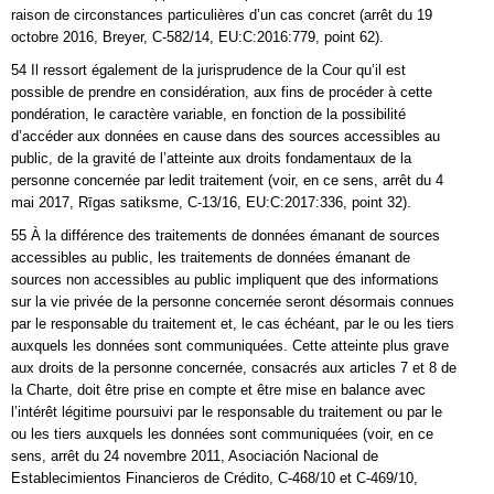
raison de circonstances particulières d’un cas concret (arrêt du 19
octobre 2016, Breyer, C‑582/14, EU:C:2016:779, point 62).
54 Il ressort également de la jurisprudence de la Cour qu’il est
possible de prendre en considération, aux fins de procéder à cette
pondération, le caractère variable, en fonction de la possibilité
d’accéder aux données en cause dans des sources accessibles au
public, de la gravité de l’atteinte aux droits fondamentaux de la
personne concernée par ledit traitement (voir, en ce sens, arrêt du 4
mai 2017, Rīgas satiksme, C‑13/16, EU:C:2017:336, point 32).
55 À la différence des traitements de données émanant de sources
accessibles au public, les traitements de données émanant de
sources non accessibles au public impliquent que des informations
sur la vie privée de la personne concernée seront désormais connues
par le responsable du traitement et, le cas échéant, par le ou les tiers
auxquels les données sont communiquées. Cette atteinte plus grave
aux droits de la personne concernée, consacrés aux articles 7 et 8 de
la Charte, doit être prise en compte et être mise en balance avec
l’intérêt légitime poursuivi par le responsable du traitement ou par le
ou les tiers auxquels les données sont communiquées (voir, en ce
sens, arrêt du 24 novembre 2011, Asociación Nacional de
Establecimientos Financieros de Crédito, C‑468/10 et C‑469/10,