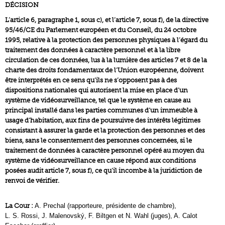
DÉCISION
L’article 6, paragraphe 1, sous c), et l’article 7, sous f), de la directive
95/46/CE du Parlement européen et du Conseil, du 24 octobre
1995, relative à la protection des personnes physiques à l’égard du
traitement des données à caractère personnel et à la libre
circulation de ces données, lus à la lumière des articles 7 et 8 de la
charte des droits fondamentaux de l’Union européenne, doivent
être interprétés en ce sens qu’ils ne s’opposent pas à des
dispositions nationales qui autorisent la mise en place d’un
système de vidéosurveillance, tel que le système en cause au
principal installé dans les parties communes d’un immeuble à
usage d’habitation, aux fins de poursuivre des intérêts légitimes
consistant à assurer la garde et la protection des personnes et des
biens, sans le consentement des personnes concernées, si le
traitement de données à caractère personnel opéré au moyen du
système de vidéosurveillance en cause répond aux conditions
posées audit article 7, sous f), ce qu’il incombe à la juridiction de
renvoi de vérifier.
La Cour :
A. Prechal (rapporteure, présidente de chambre),
L. S. Rossi, J. Malenovský, F. Biltgen et N. Wahl (juges), A. Calot