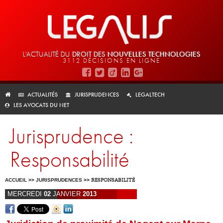
L'ACTUALITÉ DU
DROIT DES
NOUVELLES TECHNOLOGIES
3112 DÉCISIONS EN LIGNE
ACTUALITÉS
JURISPRUDENCES
LEGALTECH
LES AVOCATS DU NET
Jurisprudence :
Responsabilité
ACCUEIL
>>
JURISPRUDENCES
>>
RESPONSABILITÉ
MERCREDI
02
JANVIER
2013