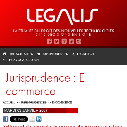
L'ACTUALITÉ DU
DROIT DES
NOUVELLES TECHNOLOGIES
3112 DÉCISIONS EN LIGNE
ACTUALITÉS
JURISPRUDENCES
LEGALTECH
LES AVOCATS DU NET
Jurisprudence : E-
commerce
ACCUEIL
>>
JURISPRUDENCES
>>
E-COMMERCE
MARDI
09
JANVIER
2007