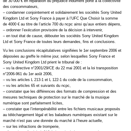
de 30 000 € en réparation du préjudice indûment porté à la collectivité
des consommateurs,
– condamner conjointement et solidairement les sociétés Sony United
Kingdom Ltd et Sony France à payer à l’UFC Que Choisir la somme
de 4000 € au titre de l’article 700 du ncpc ainsi qu’aux entiers dépens,
– ordonner l’exécution provisoire de la décision à intervenir,
– en tout état de cause, débouter les sociétés Sony United Kingdom
Ltd et Sony France de toutes leurs demandes, fins et conclusions.
Vu les conclusions récapitulatives signifiées le 1er septembre 2006 et
déposées au greffe le même jour, selon lesquelles Sony France et
Sony United Kingdom Ltd prient le tribunal de :
– vu la directive n°2001/29/CE du 22 mai 2001 et la loi transposition
n°2006-961 du 1er août 2006,
– vu les articles L 213-1 et L 122-1 du code de la consommation,
– vu les articles 65 et suivants du ncpc,
– constater que les différences des formats de compression et des
mesures techniques de protection sur le marché de la musique
numérique sont parfaitement licites,
– constater que l’interopérabilité entre les fichiers musicaux proposés
au téléchargement légal et les baladeurs numériques existant sur le
marché n’est pas une donnée du marché à l’heure actuelle,
– sur les infractions de tromperie,