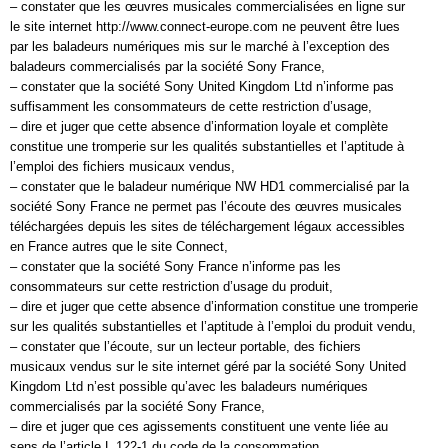
– constater que les œuvres musicales commercialisées en ligne sur
le site internet http://www.connect-europe.com ne peuvent être lues
par les baladeurs numériques mis sur le marché à l’exception des
baladeurs commercialisés par la société Sony France,
– constater que la société Sony United Kingdom Ltd n’informe pas
suffisamment les consommateurs de cette restriction d’usage,
– dire et juger que cette absence d’information loyale et complète
constitue une tromperie sur les qualités substantielles et l’aptitude à
l’emploi des fichiers musicaux vendus,
– constater que le baladeur numérique NW HD1 commercialisé par la
société Sony France ne permet pas l’écoute des œuvres musicales
téléchargées depuis les sites de téléchargement légaux accessibles
en France autres que le site Connect,
– constater que la société Sony France n’informe pas les
consommateurs sur cette restriction d’usage du produit,
– dire et juger que cette absence d’information constitue une tromperie
sur les qualités substantielles et l’aptitude à l’emploi du produit vendu,
– constater que l’écoute, sur un lecteur portable, des fichiers
musicaux vendus sur le site internet géré par la société Sony United
Kingdom Ltd n’est possible qu’avec les baladeurs numériques
commercialisés par la société Sony France,
– dire et juger que ces agissements constituent une vente liée au
sens de l’article L 122-1 du code de la consommation,