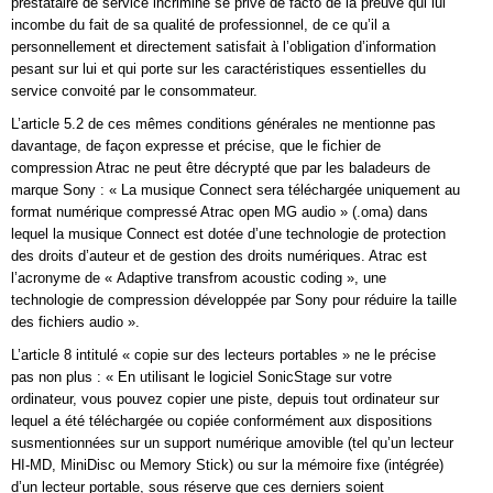
prestataire de service incriminé se prive de facto de la preuve qui lui
incombe du fait de sa qualité de professionnel, de ce qu’il a
personnellement et directement satisfait à l’obligation d’information
pesant sur lui et qui porte sur les caractéristiques essentielles du
service convoité par le consommateur.
L’article 5.2 de ces mêmes conditions générales ne mentionne pas
davantage, de façon expresse et précise, que le fichier de
compression Atrac ne peut être décrypté que par les baladeurs de
marque Sony : « La musique Connect sera téléchargée uniquement au
format numérique compressé Atrac open MG audio » (.oma) dans
lequel la musique Connect est dotée d’une technologie de protection
des droits d’auteur et de gestion des droits numériques. Atrac est
l’acronyme de « Adaptive transfrom acoustic coding », une
technologie de compression développée par Sony pour réduire la taille
des fichiers audio ».
L’article 8 intitulé « copie sur des lecteurs portables » ne le précise
pas non plus : « En utilisant le logiciel SonicStage sur votre
ordinateur, vous pouvez copier une piste, depuis tout ordinateur sur
lequel a été téléchargée ou copiée conformément aux dispositions
susmentionnées sur un support numérique amovible (tel qu’un lecteur
HI-MD, MiniDisc ou Memory Stick) ou sur la mémoire fixe (intégrée)
d’un lecteur portable, sous réserve que ces derniers soient