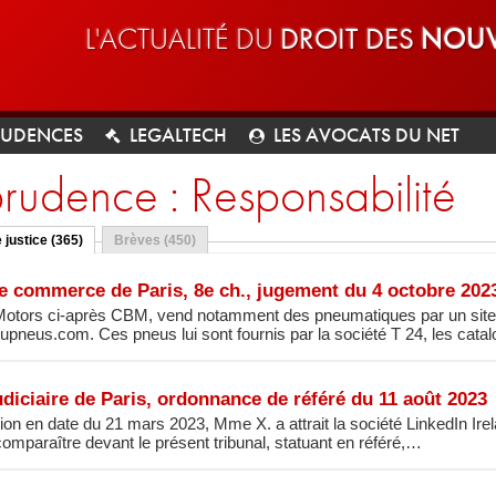
L'ACTUALITÉ DU
DROIT DES
NOUV
RUDENCES
LEGALTECH
LES AVOCATS DU NET
prudence : Responsabilité
 justice (365)
Brèves (450)
de commerce de Paris, 8e ch., jugement du 4 octobre 202
Motors ci-après CBM, vend notamment des pneumatiques par un site I
pneus.com. Ces pneus lui sont fournis par la société T 24, les cat
udiciaire de Paris, ordonnance de référé du 11 août 2023
ion en date du 21 mars 2023, Mme X. a attrait la société LinkedIn Ir
comparaître devant le présent tribunal, statuant en référé,…