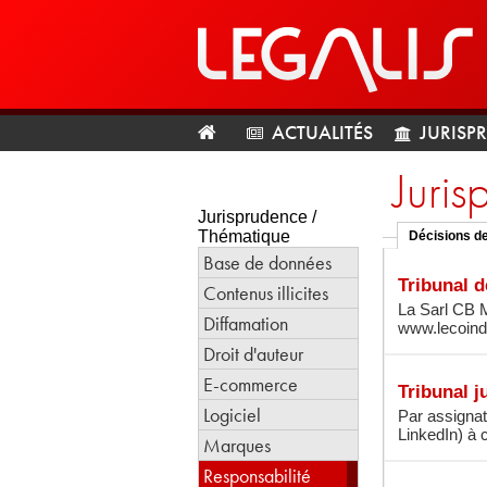
ACTUALITÉS
JURISP
Juris
Jurisprudence /
Thématique
Décisions de
Base de données
Tribunal 
Contenus illicites
La Sarl CB 
Diffamation
www.lecoindu
Droit d'auteur
E-commerce
Tribunal j
Logiciel
Par assignat
LinkedIn) à 
Marques
Responsabilité