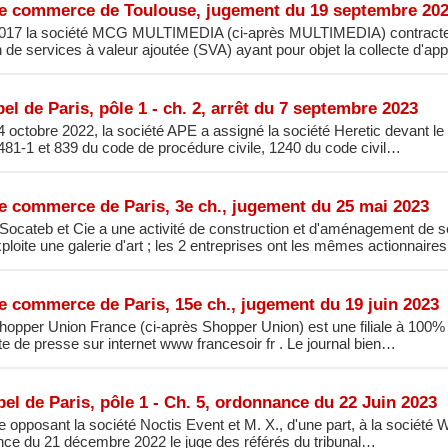
de commerce de Toulouse, jugement du 19 septembre 20
2017 la société MCG MULTIMEDIA (ci-après MULTIMEDIA) contracte 
n de services à valeur ajoutée (SVA) ayant pour objet la collecte d'a
el de Paris, pôle 1 - ch. 2, arrêt du 7 septembre 2023
4 octobre 2022, la société APE a assigné la société Heretic devant le t
 481-1 et 839 du code de procédure civile, 1240 du code civil…
de commerce de Paris, 3e ch., jugement du 25 mai 2023
Socateb et Cie a une activité de construction et d'aménagement de 
ploite une galerie d'art ; les 2 entreprises ont les mêmes actionnair
e commerce de Paris, 15e ch., jugement du 19 juin 2023
hopper Union France (ci-après Shopper Union) est une filiale à 100%
ite de presse sur internet www francesoir fr . Le journal bien…
el de Paris, pôle 1 - Ch. 5, ordonnance du 22 Juin 2023
ge opposant la société Noctis Event et M. X., d'une part, à la société 
nce du 21 décembre 2022 le juge des référés du tribunal…