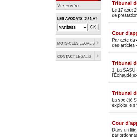
Tribunal 
Vie privée
Le 17 aout 
de prestatio
LES AVOCATS
DU NET
Cour d'app
Par acte du 
MOTS-CLÉS
LEGALIS
des articles
CONTACT
LEGALIS
Tribunal 
1. La SASU 
l'Échaudé ex
Tribunal d
La société S
exploite le s
Cour d’app
Dans un liti
par ordonna