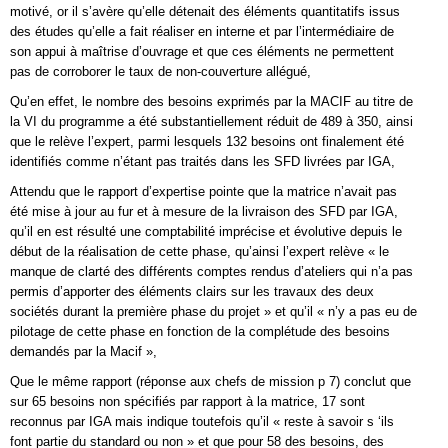
motivé, or il s’avère qu’elle détenait des éléments quantitatifs issus
des études qu’elle a fait réaliser en interne et par l’intermédiaire de
son appui à maîtrise d’ouvrage et que ces éléments ne permettent
pas de corroborer le taux de non-couverture allégué,
Qu’en effet, le nombre des besoins exprimés par la MACIF au titre de
la VI du programme a été substantiellement réduit de 489 à 350, ainsi
que le relève l’expert, parmi lesquels 132 besoins ont finalement été
identifiés comme n’étant pas traités dans les SFD livrées par IGA,
Attendu que le rapport d’expertise pointe que la matrice n’avait pas
été mise à jour au fur et à mesure de la livraison des SFD par IGA,
qu’il en est résulté une comptabilité imprécise et évolutive depuis le
début de la réalisation de cette phase, qu’ainsi l’expert relève « le
manque de clarté des différents comptes rendus d’ateliers qui n’a pas
permis d’apporter des éléments clairs sur les travaux des deux
sociétés durant la première phase du projet » et qu’il « n’y a pas eu de
pilotage de cette phase en fonction de la complétude des besoins
demandés par la Macif »,
Que le même rapport (réponse aux chefs de mission p 7) conclut que
sur 65 besoins non spécifiés par rapport à la matrice, 17 sont
reconnus par IGA mais indique toutefois qu’il « reste à savoir s ‘ils
font partie du standard ou non » et que pour 58 des besoins, des