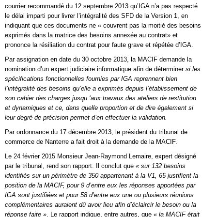
courrier recommandé du 12 septembre 2013 qu’IGA n’a pas respecté
le délai imparti pour livrer l’intégralité des SFD de la Version 1, en
indiquant que ces documents ne « couvrent pas la moitié des besoins
exprimés dans la matrice des besoins annexée au contrat» et
prononce la résiliation du contrat pour faute grave et répétée d’IGA.
Par assignation en date du 30 octobre 2013, la MACIF demande la
nomination d’un expert judiciaire informatique afin de déterminer
si les
spécifications fonctionnelles fournies par IGA reprennent bien
l’intégralité des besoins qu’elle a exprimés depuis l’établissement de
son cahier des charges jusqu ‘aux travaux des ateliers de restitution
et dynamiques et ce, dans quelle proportion et de dire également si
leur degré de précision permet d’en effectuer la validation.
Par ordonnance du 17 décembre 2013, le président du tribunal de
commerce de Nanterre a fait droit à la demande de la MACIF.
Le 24 février 2015 Monsieur Jean-Raymond Lemaire, expert désigné
par le tribunal, rend son rapport. Il conclut que
« sur 132 besoins
identifiés sur un périmètre de 350 appartenant à la V1, 65 justifient la
position de la MACIF, pour 9 d’entre eux les réponses apportées par
IGA sont justifiées et pour 58 d’entre eux une ou plusieurs réunions
complémentaires auraient dû avoir lieu afin d’éclaircir le besoin ou la
réponse faite »
. Le rapport indique, entre autres, que
« la MACIF était