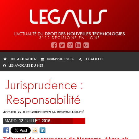
L'ACTUALITÉ DU
DROIT DES
NOUVELLES TECHNOLOGIES
3112 DÉCISIONS EN LIGNE
ACTUALITÉS
JURISPRUDENCES
LEGALTECH
LES AVOCATS DU NET
Jurisprudence :
Responsabilité
ACCUEIL
>>
JURISPRUDENCES
>>
RESPONSABILITÉ
MARDI
12
JUILLET
2016