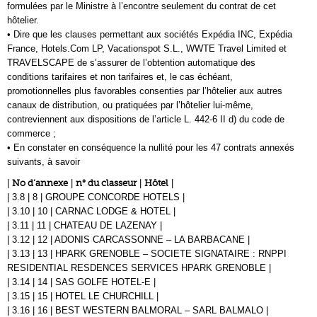
formulées par le Ministre à l’encontre seulement du contrat de cet
hôtelier.
• Dire que les clauses permettant aux sociétés Expédia INC, Expédia
France, Hotels.Com LP, Vacationspot S.L., WWTE Travel Limited et
TRAVELSCAPE de s’assurer de l’obtention automatique des
conditions tarifaires et non tarifaires et, le cas échéant,
promotionnelles plus favorables consenties par l’hôtelier aux autres
canaux de distribution, ou pratiquées par l’hôtelier lui-même,
contreviennent aux dispositions de l’article L. 442-6 II d) du code de
commerce ;
• En constater en conséquence la nullité pour les 47 contrats annexés
suivants, à savoir
|
No d’annexe
|
n° du classeur
|
Hôtel
|
| 3.8 | 8 | GROUPE CONCORDE HOTELS |
| 3.10 | 10 | CARNAC LODGE & HOTEL |
| 3.11 | 11 | CHATEAU DE LAZENAY |
| 3.12 | 12 | ADONIS CARCASSONNE – LA BARBACANE |
| 3.13 | 13 | HPARK GRENOBLE – SOCIETE SIGNATAIRE : RNPPI
RESIDENTIAL RESDENCES SERVICES HPARK GRENOBLE |
| 3.14 | 14 | SAS GOLFE HOTEL-E |
| 3.15 | 15 | HOTEL LE CHURCHILL |
| 3.16 | 16 | BEST WESTERN BALMORAL – SARL BALMALO |