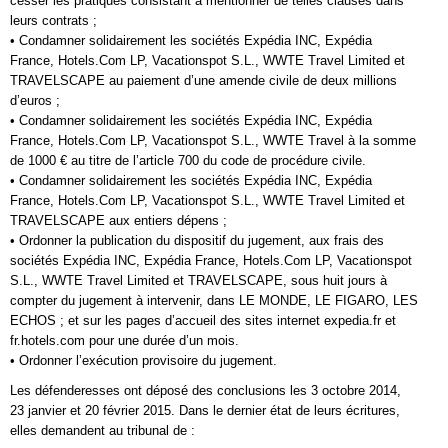
cesser les pratiques consistant à mentionner de telles clauses dans
leurs contrats ;
• Condamner solidairement les sociétés Expédia INC, Expédia
France, Hotels.Com LP, Vacationspot S.L., WWTE Travel Limited et
TRAVELSCAPE au paiement d’une amende civile de deux millions
d’euros ;
• Condamner solidairement les sociétés Expédia INC, Expédia
France, Hotels.Com LP, Vacationspot S.L., WWTE Travel à la somme
de 1000 € au titre de l’article 700 du code de procédure civile.
• Condamner solidairement les sociétés Expédia INC, Expédia
France, Hotels.Com LP, Vacationspot S.L., WWTE Travel Limited et
TRAVELSCAPE aux entiers dépens ;
• Ordonner la publication du dispositif du jugement, aux frais des
sociétés Expédia INC, Expédia France, Hotels.Com LP, Vacationspot
S.L., WWTE Travel Limited et TRAVELSCAPE, sous huit jours à
compter du jugement à intervenir, dans LE MONDE, LE FIGARO, LES
ECHOS ; et sur les pages d’accueil des sites internet expedia.fr et
fr.hotels.com pour une durée d’un mois.
• Ordonner l’exécution provisoire du jugement.
Les défenderesses ont déposé des conclusions les 3 octobre 2014,
23 janvier et 20 février 2015. Dans le dernier état de leurs écritures,
elles demandent au tribunal de :