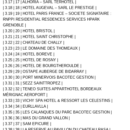
| 3.17 | 17 | ALHORIA – SARL TERHOTEL |
| 3.18 | 18 | HOTEL AUGEVAL – SARL LE PRESTIGE |
| 3.19 | 19 | HOTEL PARIS FRANCE – SOCIETE SIGNATAIRE :
RNPPI RESIDENTIAL RESDENCES SERVICES HPARK
GRENOBLE |
| 3.20 | 20 | HOTEL BRISTOL |
| 3.21 | 21 | HOTEL SAINT CHRISTOPHE |
| 3.22 | 22 | CHATEAU DE CHALLY |
| 3.23 | 23 | LE DOMAINE DES THOMEAUX |
| 3.24 | 24 | HOTEL BOREVE |
| 3.25 | 25 | HOTEL DE ROSNY |
| 3.26 | 26 | HOTEL DE BOURGTHEROULDE |
| 3.29 | 29 | OSTAPE AUBERGE DE BIDARRAY |
| 3.30 | 30 | PORT MINERVOIS BACOTEC GESTION |
| 3.31 | 31 | SEZZ SAINTTROPEZ |
| 3.32 | 32 | TENEO SUITES APPARTHOTEL BORDEAUX
MÉRIGNAC AEROPORT |
| 3.33 | 33 | VICHY SPA HOTEL & RESSORT LES CELESTINS |
| 3.34 | 34 | EURLLAVLLA |
| 3.35 | 35 | LES CALANQUES DU PARC BACOTEC GESTION |
| 3.36 | 36 | MAS DU GRAND VALLON |
| 3.37 | 37 | SAM EPICURE |
| 3.38 | 38 | LA RESERVE AU PAVILLON DU CHATEAU RASA |