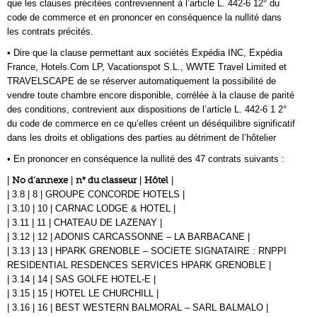
que les clauses précitées contreviennent à l’article L. 442-6 12° du
code de commerce et en prononcer en conséquence la nullité dans
les contrats précités.
• Dire que la clause permettant aux sociétés Expédia INC, Expédia
France, Hotels.Com LP, Vacationspot S.L., WWTE Travel Limited et
TRAVELSCAPE de se réserver automatiquement la possibilité de
vendre toute chambre encore disponible, corrélée à la clause de parité
des conditions, contrevient aux dispositions de l’article L. 442-6 1 2°
du code de commerce en ce qu’elles créent un déséquilibre significatif
dans les droits et obligations des parties au détriment de l’hôtelier
• En prononcer en conséquence la nullité des 47 contrats suivants :
|
No d’annexe
|
n° du classeur
|
Hôtel
|
| 3.8 | 8 | GROUPE CONCORDE HOTELS |
| 3.10 | 10 | CARNAC LODGE & HOTEL |
| 3.11 | 11 | CHATEAU DE LAZENAY |
| 3.12 | 12 | ADONIS CARCASSONNE – LA BARBACANE |
| 3.13 | 13 | HPARK GRENOBLE – SOCIETE SIGNATAIRE : RNPPI
RESIDENTIAL RESDENCES SERVICES HPARK GRENOBLE |
| 3.14 | 14 | SAS GOLFE HOTEL-E |
| 3.15 | 15 | HOTEL LE CHURCHILL |
| 3.16 | 16 | BEST WESTERN BALMORAL – SARL BALMALO |