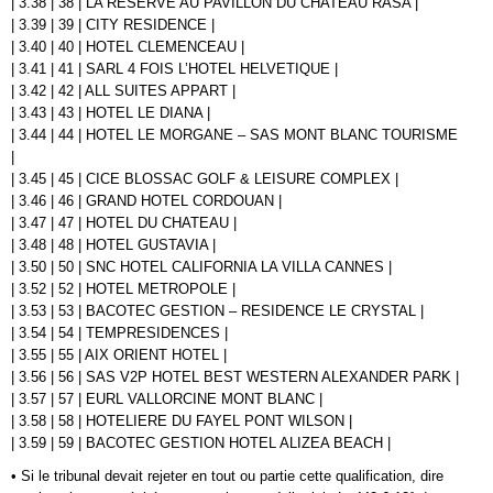
| 3.38 | 38 | LA RESERVE AU PAVILLON DU CHATEAU RASA |
| 3.39 | 39 | CITY RESIDENCE |
| 3.40 | 40 | HOTEL CLEMENCEAU |
| 3.41 | 41 | SARL 4 FOIS L’HOTEL HELVETIQUE |
| 3.42 | 42 | ALL SUITES APPART |
| 3.43 | 43 | HOTEL LE DIANA |
| 3.44 | 44 | HOTEL LE MORGANE – SAS MONT BLANC TOURISME
|
| 3.45 | 45 | CICE BLOSSAC GOLF & LEISURE COMPLEX |
| 3.46 | 46 | GRAND HOTEL CORDOUAN |
| 3.47 | 47 | HOTEL DU CHATEAU |
| 3.48 | 48 | HOTEL GUSTAVIA |
| 3.50 | 50 | SNC HOTEL CALIFORNIA LA VILLA CANNES |
| 3.52 | 52 | HOTEL METROPOLE |
| 3.53 | 53 | BACOTEC GESTION – RESIDENCE LE CRYSTAL |
| 3.54 | 54 | TEMPRESIDENCES |
| 3.55 | 55 | AIX ORIENT HOTEL |
| 3.56 | 56 | SAS V2P HOTEL BEST WESTERN ALEXANDER PARK |
| 3.57 | 57 | EURL VALLORCINE MONT BLANC |
| 3.58 | 58 | HOTELIERE DU FAYEL PONT WILSON |
| 3.59 | 59 | BACOTEC GESTION HOTEL ALIZEA BEACH |
• Si le tribunal devait rejeter en tout ou partie cette qualification, dire