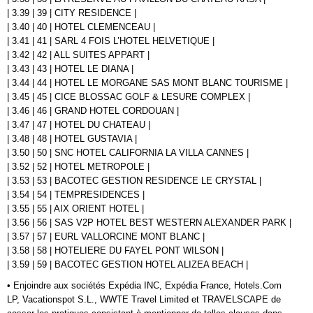
| 3.39 | 39 | CITY RESIDENCE |
| 3.40 | 40 | HOTEL CLEMENCEAU |
| 3.41 | 41 | SARL 4 FOIS L’HOTEL HELVETIQUE |
| 3.42 | 42 | ALL SUITES APPART |
| 3.43 | 43 | HOTEL LE DIANA |
| 3.44 | 44 | HOTEL LE MORGANE SAS MONT BLANC TOURISME |
| 3.45 | 45 | CICE BLOSSAC GOLF & LESURE COMPLEX |
| 3.46 | 46 | GRAND HOTEL CORDOUAN |
| 3.47 | 47 | HOTEL DU CHATEAU |
| 3.48 | 48 | HOTEL GUSTAVIA |
| 3.50 | 50 | SNC HOTEL CALIFORNIA LA VILLA CANNES |
| 3.52 | 52 | HOTEL METROPOLE |
| 3.53 | 53 | BACOTEC GESTION RESIDENCE LE CRYSTAL |
| 3.54 | 54 | TEMPRESIDENCES |
| 3.55 | 55 | AIX ORIENT HOTEL |
| 3.56 | 56 | SAS V2P HOTEL BEST WESTERN ALEXANDER PARK |
| 3.57 | 57 | EURL VALLORCINE MONT BLANC |
| 3.58 | 58 | HOTELIERE DU FAYEL PONT WILSON |
| 3.59 | 59 | BACOTEC GESTION HOTEL ALIZEA BEACH |
• Enjoindre aux sociétés Expédia INC, Expédia France, Hotels.Com
LP, Vacationspot S.L., WWTE Travel Limited et TRAVELSCAPE de