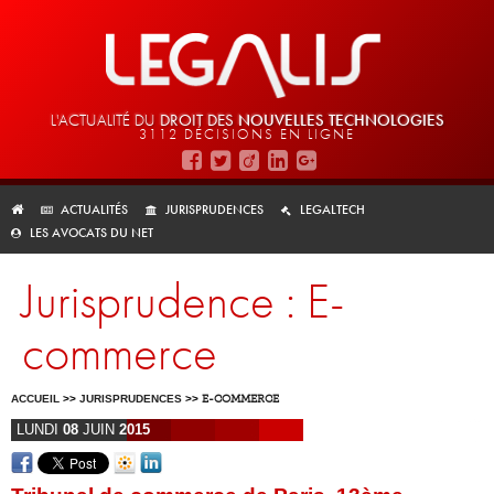
L'ACTUALITÉ DU
DROIT DES
NOUVELLES TECHNOLOGIES
3112 DÉCISIONS EN LIGNE
ACTUALITÉS
JURISPRUDENCES
LEGALTECH
LES AVOCATS DU NET
Jurisprudence : E-
commerce
ACCUEIL
>>
JURISPRUDENCES
>>
E-COMMERCE
LUNDI
08
JUIN
2015