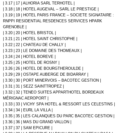
| 3.17 | 17 | ALHORIA SARL TERHOTEL |
| 3.18 | 18 | HOTEL AUGEVAL – SARL LE PRESTIGE |
| 3.19 | 19 | HOTEL PARIS FRANCE – SOCIETE SIGNATAIRE :
RNPPI RESIDENTIAL RESDENCES SERVICES HPARK
GRENOBLE |
| 3.20 | 20 | HOTEL BRISTOL |
| 3.21 | 21 | HOTEL SAINT CHRISTOPHE |
| 3.22 | 22 | CHATEAU DE CHALLY |
| 3.23 | 23 | LE DOMAINE DES THOMEAUX |
| 3.24 | 24 | HOTEL BOREVE |
| 3.25 | 25 | HOTEL DE ROSNY |
| 3.26 | 26 | HOTEL DE BOURGTHEROULDE |
| 3.29 | 29 | OSTAPE AUBERGE DE BIDARRAY |
| 3.30 | 30 | PORT MINERVOIS – BACOTEC GESTION |
| 3.31 | 31 | SEZZ SAINTTROPEZ |
| 3.32 | 32 | TENEO SUITES APPARTHOTEL BORDEAUX
MÉRIGNAC AEROPORT |
| 3.33 | 33 | VICHY SPA HOTEL & RESSORT LES CELESTINS |
| 3.34 | 34 | EURL LA VILLA |
| 3.35 | 35 | LES CALANQUES DU PARC BACOTEC GESTION |
| 3.36 | 36 | MAS DU GRAND VALLON |
| 3.37 | 37 | SAM EPICURE |