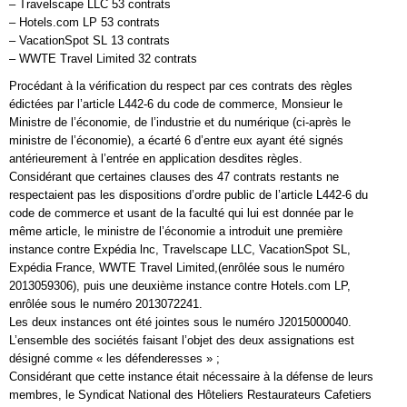
– Travelscape LLC 53 contrats
– Hotels.com LP 53 contrats
– VacationSpot SL 13 contrats
– WWTE Travel Limited 32 contrats
Procédant à la vérification du respect par ces contrats des règles
édictées par l’article L442-6 du code de commerce, Monsieur le
Ministre de l’économie, de l’industrie et du numérique (ci-après le
ministre de l’économie), a écarté 6 d’entre eux ayant été signés
antérieurement à l’entrée en application desdites règles.
Considérant que certaines clauses des 47 contrats restants ne
respectaient pas les dispositions d’ordre public de l’article L442-6 du
code de commerce et usant de la faculté qui lui est donnée par le
même article, le ministre de l’économie a introduit une première
instance contre Expédia lnc, Travelscape LLC, VacationSpot SL,
Expédia France, WWTE Travel Limited,(enrôlée sous le numéro
2013059306), puis une deuxième instance contre Hotels.com LP,
enrôlée sous le numéro 2013072241.
Les deux instances ont été jointes sous le numéro J2015000040.
L’ensemble des sociétés faisant l’objet des deux assignations est
désigné comme « les défenderesses » ;
Considérant que cette instance était nécessaire à la défense de leurs
membres, le Syndicat National des Hôteliers Restaurateurs Cafetiers