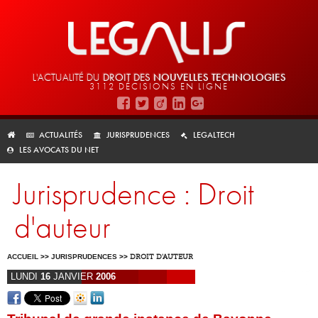
L'ACTUALITÉ DU
DROIT DES
NOUVELLES TECHNOLOGIES
3112 DÉCISIONS EN LIGNE
ACTUALITÉS
JURISPRUDENCES
LEGALTECH
LES AVOCATS DU NET
Jurisprudence : Droit
d'auteur
ACCUEIL
>>
JURISPRUDENCES
>>
DROIT D'AUTEUR
LUNDI
16
JANVIER
2006