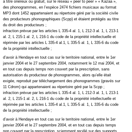
à titre onéreux ou gratuit, sur le réseau « peer to peer » « Kazaa »,
des phonogrammes, en l’espèce 2474 fichiers musicaux au format
MP3 dont 1452 appartenaient au répertoire géré par la société civile
des producteurs phonographiques (Scpp) et étaient protégés au titre
du droit des producteurs ;
infraction prévue par les articles L 335-4 al. 1, L 212-3 al. 1, L 213-1
al. 2, L 215-1 al. 2, L 216-1 du code de la propriété intellectuelle et
réprimée par les articles L 335-4 al.1, L 335-5 al. 1, L 335-6 du code
de la propriété intellectuelle ;
d’avoir à Hendaye en tout cas sur le territoire national, entre le 1er
janvier 2004 et le 27 septembre 2004, notamment le 12 mai 2004, et
en tout cas depuis temps non couvert par la prescription, sans
autorisation du producteur de phonogrammes, alors qu’elle était
exigée, reproduit par téléchargement des phonogrammes (gravés sur
11 Cdrom) qui appartenaient au répertoire géré par la Scpp ;
infraction prévue par les articles L 335-4 al. 1, L 212-3 al. 1, L 213-1
al. 2, L 215-1 al. 2, L 216-1 du code de la propriété intellectuelle et
réprimée par les articles L 335-4 al.1, L 335-5 al. 1, L 335-6 du code
de la propriété intellectuelle ;
d’avoir à Hendaye en tout cas sur le territoire national, entre le 1er
janvier 2004 et le 27 septembre 2004, et en tout cas depuis temps
non couvert par la prescription, sciemment recélé sur des supports