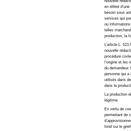
nouvelle rédacti
en référé d’une 
besoin sous astr
services qui po
ou informations
telles marchand
production, la f
L’article L. 521
nouvelle rédacti
procédure civil
l’origine et les
du demandeur, l
personne qui a 
utilisés dans d
dans la producti
La production d
légitime.
En vertu de ces
permettant de c
d’approvisionne
fond sur le gri