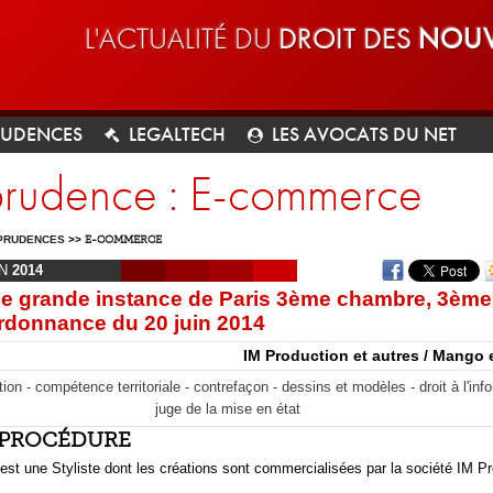
L'ACTUALITÉ DU
DROIT DES
NOUV
RUDENCES
LEGALTECH
LES AVOCATS DU NET
sprudence : E-commerce
PRUDENCES
>>
E-COMMERCE
IN
2014
de grande instance de Paris 3ème chambre, 3èm
rdonnance du 20 juin 2014
IM Production et autres / Mango 
on - compétence territoriale - contrefaçon - dessins et modèles - droit à l'info
juge de la mise en état
T PROCÉDURE
st une Styliste dont les créations sont commercialisées par la société IM Pr