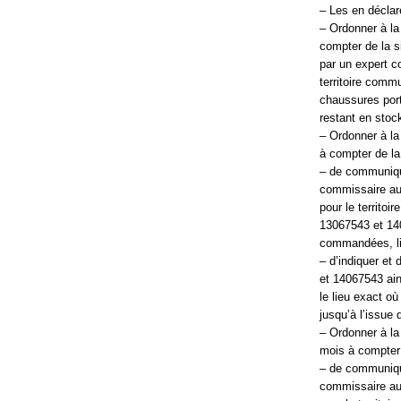
– Les en déclar
– Ordonner à la
compter de la s
par un expert c
territoire comm
chaussures port
restant en stock
– Ordonner à la
à compter de la 
– de communiqu
commissaire aux
pour le territo
13067543 et 140
commandées, liv
– d’indiquer et
et 14067543 ain
le lieu exact o
jusqu’à l’issue 
– Ordonner à la
mois à compter d
– de communiqu
commissaire aux