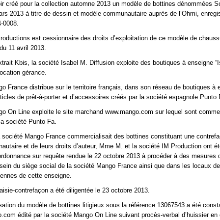
oir créé pour la collection automne 2013 un modèle de bottines dénommées Sc
rs 2013 à titre de dessin et modèle communautaire auprès de l’Ohmi, enregi
4-0008.
roductions est cessionnaire des droits d’exploitation de ce modèle de chauss
du 11 avril 2013.
trait Kbis, la société Isabel M. Diffusion exploite des boutiques à enseigne “
ocation gérance.
o France distribue sur le territoire français, dans son réseau de boutiques à
ticles de prêt-à-porter et d’accessoires créés par la société espagnole Punto 
go On Line exploite le site marchand www.mango.com sur lequel sont commer
 la société Punto Fa.
 société Mango France commercialisait des bottines constituant une contref
taire et de leurs droits d’auteur, Mme M. et la société IM Production ont é
ordonnance sur requête rendue le 22 octobre 2013 à procéder à des mesures d
sein du siège social de la société Mango France ainsi que dans les locaux de
iennes de cette enseigne.
isie-contrefaçon a été diligentée le 23 octobre 2013.
ation du modèle de bottines litigieux sous la référence 13067543 a été consta
com édité par la société Mango On Line suivant procès-verbal d’huissier en 