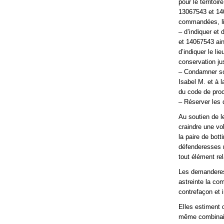
pour le territo
13067543 et 140
commandées, liv
– d’indiquer et
et 14067543 ain
d’indiquer le li
conservation jus
– Condamner so
Isabel M. et à 
du code de proc
– Réserver les
Au soutien de l
craindre une vo
la paire de bot
défenderesses n
tout élément rel
Les demanderes
astreinte la co
contrefaçon et
Elles estiment 
même combinaiso