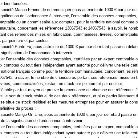
er bien fondées.
 société Mango France de communiquer sous astreinte de 1000 € par jour de 
ignification de l’ordonnance à intervenir, l’ensemble des données comptables, 
omptable ou un commissaire aux comptes, pour le territoire national comme p
unautaire, concernant les références 13067543 et 14067543, à savoir, le nom
ant ces références mises en fabrication, commandées, livrées, commerciali
 par pointure et par couleur.
 société Punto Fa, sous astreinte de 1000 € par jour de retard passé un délai
signification de l’ordonnance à intervenir :
er l’ensemble des données comptables, certifiées par un expert comptable o
 comptes ou tout tiers indépendant ayant autorité pour délivrer une telle certi
ire national français comme pour le territoire communautaire, concernant les ré
67543, à savoir, le nombre de chaussures portant ces références mises en fa
rées, commercialisées, restant en stock par pointure et par couleur,
 d’établir par tout moyen de preuve la provenance de chacune des références
si le sort du stock résiduel de ces deux références, et plus particulièrement d
ù se situe ce stock résiduel et les mesures entreprises pour en assurer la con
définitive du procès ;
 société Mango On Line, sous astreinte de 1000 € par jour de retard passé un 
e la signification de l’ordonnance à intervenir :
er l’ensemble des données comptables, certifiées par un expert comptable o
 comptes ou tout tiers indépendant ayant autorité pour délivrer une telle certi