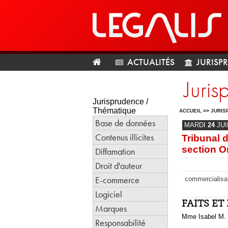
ACTUALITÉS
JURISP
Juri
Jurisprudence /
Thématique
ACCUEIL
>>
JURIS
Base de données
MARDI
24
JU
Contenus illicites
Tribunal 
section O
Diffamation
Droit d'auteur
E-commerce
commercialisati
Logiciel
FAITS E
Marques
Mme Isabel M. e
Responsabilité