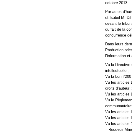
octobre 2013.
Par actes d’hui
et Isabel M. Di
devant le tribu
du fait de la c
concurrence dél
Dans leurs derni
Production prien
l’information e
Vu la Directive
intellectuelle ;
Vu la Loi n°200
Vu les articles 
droits d’auteur ;
Vu les articles 
Vu le Règlemen
communautaires
Vu les articles 
Vu les articles 
Vu les articles 
– Recevoir Mme 