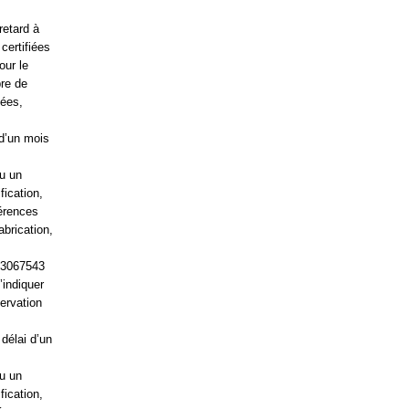
retard à
certifiées
our le
bre de
sées,
 d’un mois
u un
fication,
férences
brication,
 13067543
’indiquer
servation
délai d’un
u un
fication,