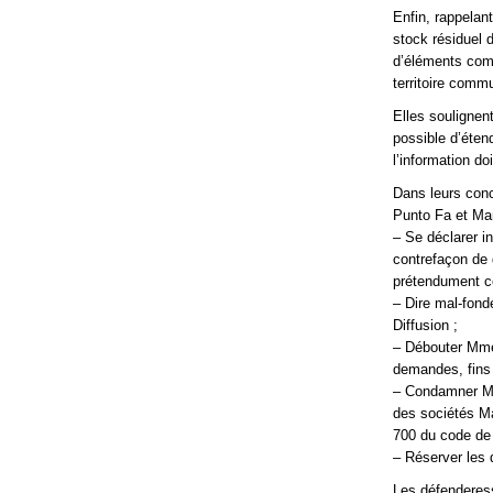
Enfin, rappelan
stock résiduel
d’éléments comp
territoire comm
Elles soulignen
possible d’éten
l’information do
Dans leurs conc
Punto Fa et Ma
– Se déclarer i
contrefaçon de 
prétendument co
– Dire mal-fon
Diffusion ;
– Débouter Mme 
demandes, fins 
– Condamner Mme
des sociétés Ma
700 du code de 
– Réserver les
Les défenderess