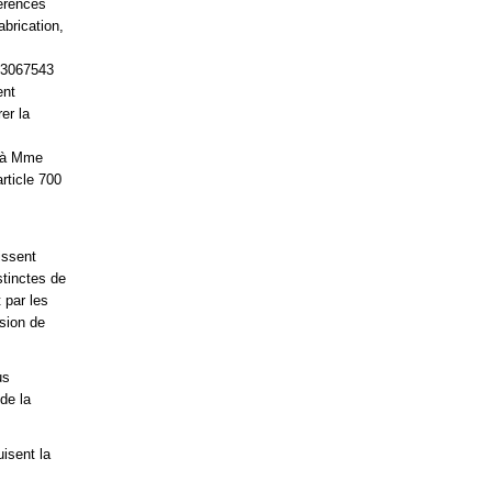
férences
brication,
 13067543
ent
er la
r à Mme
rticle 700
issent
stinctes de
 par les
sion de
us
de la
isent la