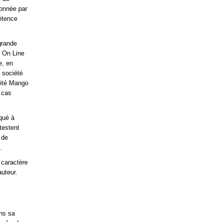
donnée par
pétence
grande
o On Line
e, en
a société
iété Mango
 cas
qué à
ntestent
 de
.
 caractère
auteur.
ans sa