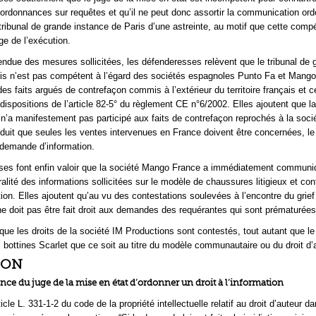
 ordonnances sur requêtes et qu’il ne peut donc assortir la communication or
 tribunal de grande instance de Paris d’une astreinte, au motif que cette com
ge de l’exécution.
endue des mesures sollicitées, les défenderesses relèvent que le tribunal de 
is n’est pas compétent à l’égard des sociétés espagnoles Punto Fa et Mang
es faits argués de contrefaçon commis à l’extérieur du territoire français et c
dispositions de l’article 82-5° du règlement CE n°6/2002. Elles ajoutent que l
’a manifestement pas participé aux faits de contrefaçon reprochés à la soc
duit que seules les ventes intervenues en France doivent être concernées, le
 demande d’information.
ses font enfin valoir que la société Mango France a immédiatement communi
égralité des informations sollicitées sur le modèle de chaussures litigieux et co
tion. Elles ajoutent qu’au vu des contestations soulevées à l’encontre du grief
 ne doit pas être fait droit aux demandes des requérantes qui sont prématurées
 que les droits de la société IM Productions sont contestés, tout autant que le
 bottines Scarlet que ce soit au titre du modèle communautaire ou du droit d’
ION
nce du juge de la mise en état d’ordonner un droit à l’information
ticle L. 331-1-2 du code de la propriété intellectuelle relatif au droit d’auteur d