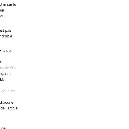
 ni sur le
ion
 du
est pas
 droit à
France,
e
registrés
nçais ;
 M.
 de leurs
 chacune
e l’article
e de