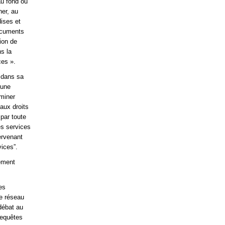
au fond ou
ner, au
dises et
documents
ion de
s la
ces ».
t dans sa
’une
rminer
 aux droits
par toute
es services
ervenant
vices”.
hement
es
le réseau
débat au
requêtes