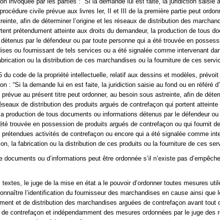
on invoquée par les parties : “Si la demande lui est faite, la juridiction saisie 
procédure civile prévue aux livres Ier, II et III de la première partie peut ordon
einte, afin de déterminer l’origine et les réseaux de distribution des marchan
rtent prétendument atteinte aux droits du demandeur, la production de tous 
 détenus par le défendeur ou par toute personne qui a été trouvée en possess
ises ou fournissant de tels services ou a été signalée comme intervenant dan
abrication ou la distribution de ces marchandises ou la fourniture de ces servi
-5 du code de la propriété intellectuelle, relatif aux dessins et modèles, prévoi
on : “Si la demande lui en est faite, la juridiction saisie au fond ou en référé d
e prévue au présent titre peut ordonner, au besoin sous astreinte, afin de déte
 réseaux de distribution des produits argués de contrefaçon qui portent atteinte
a production de tous documents ou informations détenus par le défendeur ou 
été trouvée en possession de produits argués de contrefaçon ou qui fournit d
e prétendues activités de contrefaçon ou encore qui a été signalée comme int
on, la fabrication ou la distribution de ces produits ou la fourniture de ces ser
e documents ou d’informations peut être ordonnée s’il n’existe pas d’empêc
 textes, le juge de la mise en état a le pouvoir d’ordonner toutes mesures util
onnaître l’identification du fournisseur des marchandises en cause ainsi que 
ment et de distribution des marchandises arguées de contrefaçon avant tout 
ef de contrefaçon et indépendamment des mesures ordonnées par le juge des 