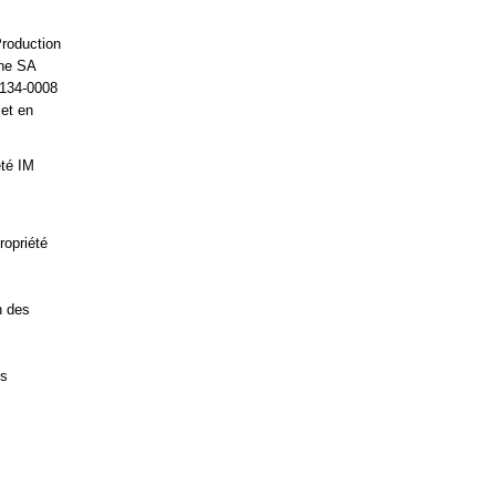
Production
ine SA
5134-0008
 et en
été IM
ropriété
n des
es