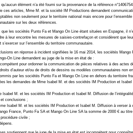
t qu’aucun élément n’a été fourni sur la provenance de la référence n°14067543
 de ces articles, Mme M. et la société IM Productions demandent communicat
tables non seulement pour le territoire national mais encore pour l’ensemble
unautaire sur les deux références.
t que les sociétés Punto Fa et Mango On Line étant situées en Espagne, il n’
dre à leur encontre les mesures de saisies-contrefaçon et considèrent que leur
it s’exercer sur l’ensemble du territoire communautaire.
lusions en réponse à incident signifiées le 16 mai 2014, les sociétés Mango 
ngo-On Line demandent au juge de la mise en état de :
ncompétent pour ordonner la communication de pièces relatives à des actes d
droits d’auteur et/ou de droits de dessins ou modèles communautaires non en
mmis par les sociétés Punto Fa et Mango On Line en dehors du territoire fra
dées les demandes de Mme Isabel M. et des sociétés IM Production et Isabel
Isabel M. et les sociétés IM Production et Isabel M. Diffusion de l’intégralité
et conclusions ;
 Isabel M. et les sociétés IM Production et Isabel M. Diffusion à verser à
ngo France, Punto Fa SA et Mango On Line SA la somme de 2000 € au titre d
procédure civile ;
 dépens.
es soutiennent que le juge de la mise en état est incompétent pour connaîtr