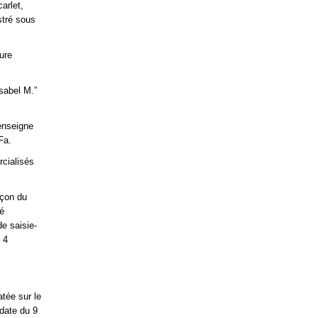
arlet,
stré sous
ure
Isabel M.”
 enseigne
Fa.
cialisés
açon du
té
e saisie-
 4
tée sur le
date du 9