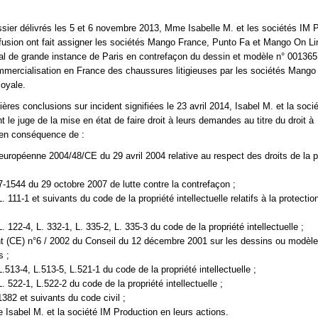
ssier délivrés les 5 et 6 novembre 2013, Mme Isabelle M. et les sociétés IM 
ffusion ont fait assigner les sociétés Mango France, Punto Fa et Mango On L
nal de grande instance de Paris en contrefaçon du dessin et modèle n° 00136
ommercialisation en France des chaussures litigieuses par les sociétés Mango
oyale.
ères conclusions sur incident signifiées le 23 avril 2014, Isabel M. et la soci
t le juge de la mise en état de faire droit à leurs demandes au titre du droit à
t en conséquence de :
 européenne 2004/48/CE du 29 avril 2004 relative au respect des droits de la p
7-1544 du 29 octobre 2007 de lutte contre la contrefaçon ;
L. 111-1 et suivants du code de la propriété intellectuelle relatifs à la protectio
L. 122-4, L. 332-1, L. 335-2, L. 335-3 du code de la propriété intellectuelle ;
t (CE) n°6 / 2002 du Conseil du 12 décembre 2001 sur les dessins ou modèl
 ;
L.513-4, L.513-5, L.521-1 du code de la propriété intellectuelle ;
L. 522-1, L.522-2 du code de la propriété intellectuelle ;
1382 et suivants du code civil ;
Isabel M. et la société IM Production en leurs actions.