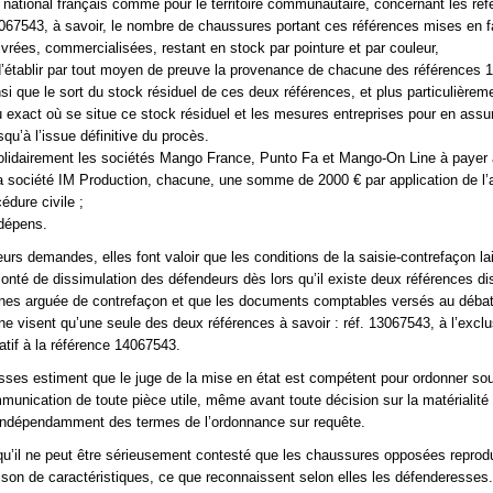
ire national français comme pour le territoire communautaire, concernant les ré
67543, à savoir, le nombre de chaussures portant ces références mises en fa
rées, commercialisées, restant en stock par pointure et par couleur,
 d’établir par tout moyen de preuve la provenance de chacune des références
si que le sort du stock résiduel de ces deux références, et plus particulièrem
eu exact où se situe ce stock résiduel et les mesures entreprises pour en assur
qu’à l’issue définitive du procès.
lidairement les sociétés Mango France, Punto Fa et Mango-On Line à paye
la société IM Production, chacune, une somme de 2000 € par application de l’a
édure civile ;
 dépens.
eurs demandes, elles font valoir que les conditions de la saisie-contrefaçon la
lonté de dissimulation des défendeurs dès lors qu’il existe deux références di
tines arguée de contrefaçon et que les documents comptables versés au débat
e visent qu’une seule des deux références à savoir : réf. 13067543, à l’exclu
atif à la référence 14067543.
ses estiment que le juge de la mise en état est compétent pour ordonner so
mmunication de toute pièce utile, même avant toute décision sur la matérialité 
 indépendamment des termes de l’ordonnance sur requête.
qu’il ne peut être sérieusement contesté que les chaussures opposées reprodu
n de caractéristiques, ce que reconnaissent selon elles les défenderesses.