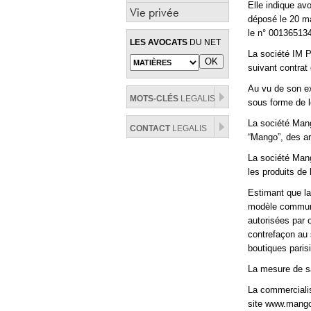
Elle indique av
Vie privée
déposé le 20 ma
le n° 00136513
LES AVOCATS
DU NET
La société IM P
suivant contrat 
Au vu de son ex
MOTS-CLÉS
LEGALIS
sous forme de l
La société Mang
CONTACT
LEGALIS
“Mango”, des ar
La société Man
les produits de
Estimant que la
modèle communau
autorisées par 
contrefaçon au 
boutiques paris
La mesure de sa
La commercialis
site www.mango.