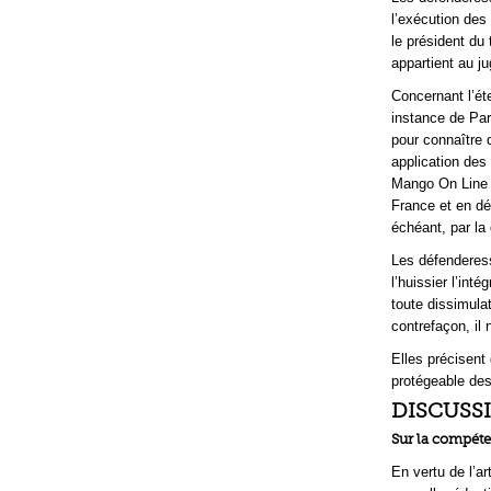
l’exécution des
le président du
appartient au ju
Concernant l’ét
instance de Par
pour connaître d
application des 
Mango On Line n
France et en dé
échéant, par la
Les défenderes
l’huissier l’int
toute dissimula
contrefaçon, il
Elles précisent
protégeable des
DISCUSS
Sur la compéte
En vertu de l’ar