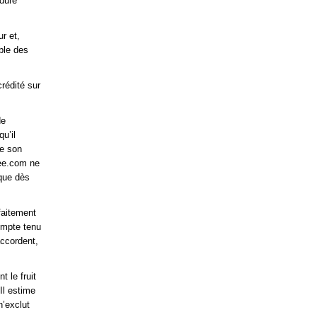
édure
r et,
ble des
crédité sur
de
u’il
de son
zee.com ne
 que dès
faitement
compte tenu
accordent,
t le fruit
Il estime
n’exclut