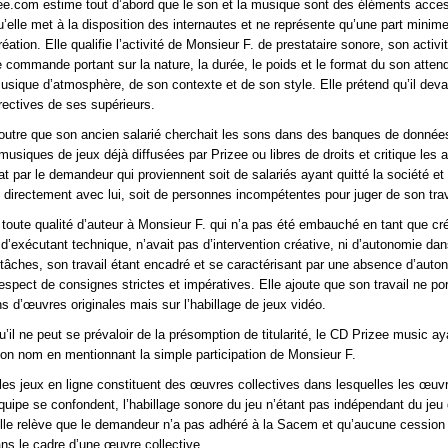
ee.com estime tout d’abord que le son et la musique sont des éléments acce
u’elle met à la disposition des internautes et ne représente qu’une part minim
ation. Elle qualifie l’activité de Monsieur F. de prestataire sonore, son activi
 commande portant sur la nature, la durée, le poids et le format du son atten
usique d’atmosphère, de son contexte et de son style. Elle prétend qu’il deva
irectives de ses supérieurs.
 outre que son ancien salarié cherchait les sons dans des banques de donnée
siques de jeux déjà diffusées par Prizee ou libres de droits et critique les a
t par le demandeur qui proviennent soit de salariés ayant quitté la société et
as directement avec lui, soit de personnes incompétentes pour juger de son trav
 toute qualité d’auteur à Monsieur F. qui n’a pas été embauché en tant que cr
’exécutant technique, n’avait pas d’intervention créative, ni d’autonomie da
 tâches, son travail étant encadré et se caractérisant par une absence d’aut
espect de consignes strictes et impératives. Elle ajoute que son travail ne por
ns d’œuvres originales mais sur l’habillage de jeux vidéo.
 qu’il ne peut se prévaloir de la présomption de titularité, le CD Prizee music ay
on nom en mentionnant la simple participation de Monsieur F.
 les jeux en ligne constituent des œuvres collectives dans lesquelles les œuv
uipe se confondent, l’habillage sonore du jeu n’étant pas indépendant du jeu q
le relève que le demandeur n’a pas adhéré à la Sacem et qu’aucune cession 
ans le cadre d’une œuvre collective.