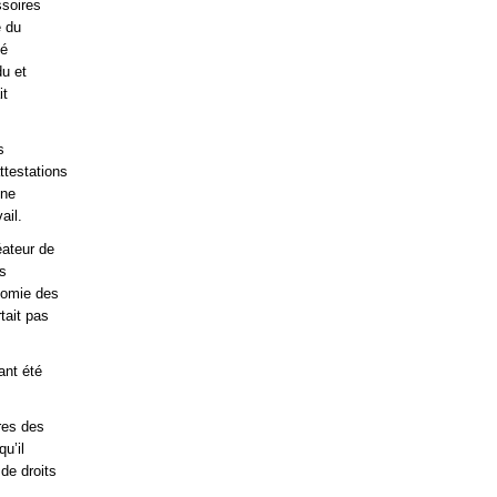
ssoires
e du
té
du et
it
s
ttestations
 ne
ail.
éateur de
ns
onomie des
tait pas
ant été
res des
u’il
de droits