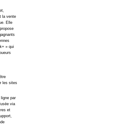
et,
t la vente
ue. Elle
 propose
 gagnants
iennes
ck+ » qui
joueurs
être
 les sites
ligne par
fusée via
vres et
support,
nde