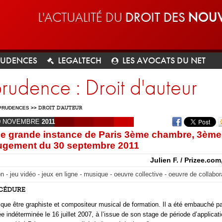
L'ACTUALITÉ DU
DROIT DES
NOUV
RUDENCES
LEGALTECH
LES AVOCATS DU NET
prudence : Droit d'auteur
PRUDENCES
>>
DROIT D'AUTEUR
9
NOVEMBRE
2011
de grande instance de Paris 3ème chambre, 3ème
ugement du 30 septembre 2011
Julien F. / Prizee.com
n - jeu vidéo - jeux en ligne - musique - oeuvre collective - oeuvre de collabor
OCÉDURE
ique être graphiste et compositeur musical de formation. Il a été embauché pa
ée indéterminée le 16 juillet 2007, à l’issue de son stage de période d’applicat