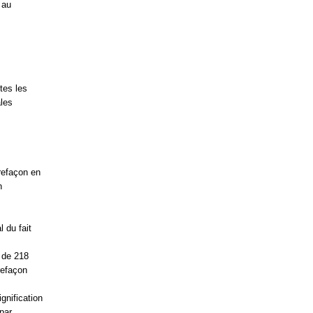
 au
tes les
les
refaçon en
n
l du fait
 de 218
refaçon
ignification
par