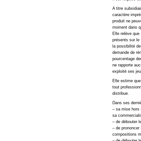
A titre subsidi
caractère impréc
produit ne peuv
moment dans que
Elle relève que
présents sur le
la possibilité d
demande de rému
pourcentage dem
ne rapporte aucu
exploité ses je
Elle estime que
tout professionne
distribue.
Dans ses derniè
– sa mise hors d
sa commercialis
– de débouter l
– de prononcer 
compositions m
– de débouter l