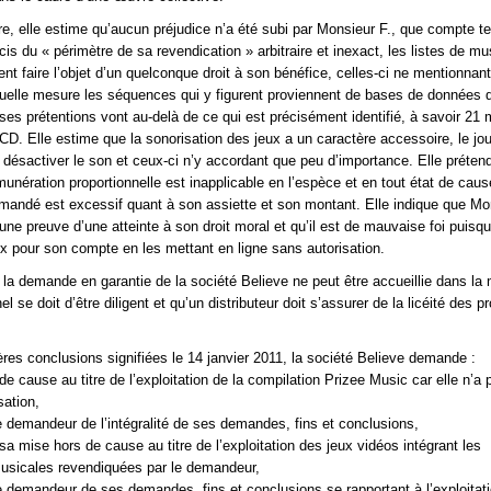
aire, elle estime qu’aucun préjudice n’a été subi par Monsieur F., que compte t
is du « périmètre de sa revendication » arbitraire et inexact, les listes de mus
ent faire l’objet d’un quelconque droit à son bénéfice, celles-ci ne mentionnan
lle mesure les séquences qui y figurent proviennent de bases de données di
 ses prétentions vont au-delà de ce qui est précisément identifié, à savoir 21
 CD. Elle estime que la sonorisation des jeux a un caractère accessoire, le jo
e désactiver le son et ceux-ci n’y accordant que peu d’importance. Elle préten
nération proportionnelle est inapplicable en l’espèce et en tout état de caus
andé est excessif quant à son assiette et son montant. Elle indique que Mo
ne preuve d’une atteinte à son droit moral et qu’il est de mauvaise foi puisqu’
ux pour son compte en les mettant en ligne sans autorisation.
 la demande en garantie de la société Believe ne peut être accueillie dans la
l se doit d’être diligent et qu’un distributeur doit s’assurer de la licéité des pr
res conclusions signifiées le 14 janvier 2011, la société Believe demande :
e cause au titre de l’exploitation de la compilation Prizee Music car elle n’a 
ation,
e demandeur de l’intégralité de ses demandes, fins et conclusions,
sa mise hors de cause au titre de l’exploitation des jeux vidéos intégrant les
usicales revendiquées par le demandeur,
e demandeur de ses demandes, fins et conclusions se rapportant à l’exploitat