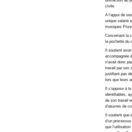
distraction au 
civile.
A l’appui de se
unique salarié 
musiques Prize
Concernant la co
la pochette du 
Il soutient avo
accompagnée du 
n’avait donc pa
travail par ses 
justifiant pas d
lors que leurs a
Il s’oppose à l
identifiables, a
de son travail 
d’œuvres de col
Il soutient que 
d’un processus 
que l’utilisatio