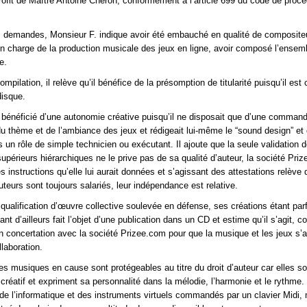
profit de Maître Antoine Cheron, conformément à l’article 699 du code de proc
s demandes, Monsieur F. indique avoir été embauché en qualité de compositeu
en charge de la production musicale des jeux en ligne, avoir composé l’ensem
e.
mpilation, il relève qu’il bénéfice de la présomption de titularité puisqu’il est 
disque.
ir bénéficié d’une autonomie créative puisqu’il ne disposait que d’une comman
thème et de l’ambiance des jeux et rédigeait lui-même le “sound design” et q
s un rôle de simple technicien ou exécutant. Il ajoute que la seule validation 
supérieurs hiérarchiques ne le prive pas de sa qualité d’auteur, la société Pri
es instructions qu’elle lui aurait données et s’agissant des attestations relève
uteurs sont toujours salariés, leur indépendance est relative.
a qualification d’œuvre collective soulevée en défense, ses créations étant par
yant d’ailleurs fait l’objet d’une publication dans un CD et estime qu’il s’agit, 
en concertation avec la société Prizee.com pour que la musique et les jeux s’
laboration.
les musiques en cause sont protégeables au titre du droit d’auteur car elles son
créatif et expriment sa personnalité dans la mélodie, l’harmonie et le rythme. 
n de l’informatique et des instruments virtuels commandés par un clavier Midi, 