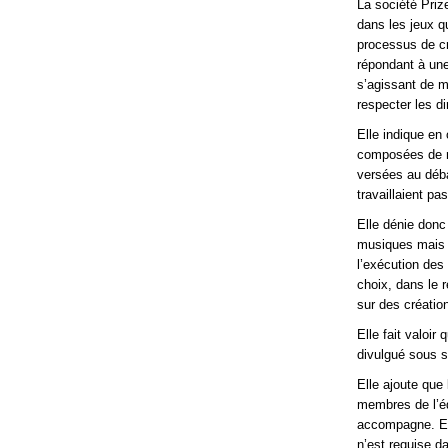
La société Priz
dans les jeux q
processus de cré
répondant à une
s’agissant de m
respecter les d
Elle indique en
composées de mu
versées au déba
travaillaient p
Elle dénie donc
musiques mais d
l’exécution des
choix, dans le r
sur des créatio
Elle fait valoir
divulgué sous s
Elle ajoute que
membres de l’éq
accompagne. El
n’est requise d