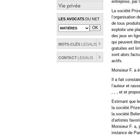
entreprise, par
Vie privée
La société Prize
l’organisation 
LES AVOCATS
DU NET
de tous produits
exploite une pla
des jeux en lig
qui peuvent êtr
MOTS-CLÉS
LEGALIS
gratuites est li
sont alors fact
CONTACT
LEGALIS
actifs.
Monsieur F. a é
Il a fait consta
l’auteur et ras
,
,
,
et
et propo
Estimant que le
la société Priz
la société Belie
d’artistes favor
Monsieur F. a, p
instance de Par