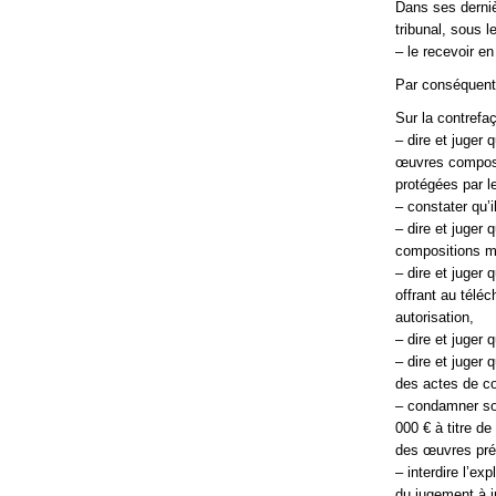
Dans ses derniè
tribunal, sous l
– le recevoir e
Par conséquent
Sur la contrefaç
– dire et juger
œuvres composé
protégées par le
– constater qu’i
– dire et juger
compositions mu
– dire et juger
offrant au télé
autorisation,
– dire et juger 
– dire et juger 
des actes de co
– condamner sol
000 € à titre d
des œuvres préc
– interdire l’ex
du jugement à i