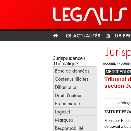
ACTUALITÉS
JURISP
Juris
Jurisprudence /
Thématique
ACCUEIL
>>
JURIS
Base de données
MERCREDI
0
Contenus illicites
Tribunal 
section J
Diffamation
Droit d'auteur
E-commerce
contrefaço
Logiciel
FAITS ET PR
Marques
Monsieur F. ind
de travail à dur
Responsabilité