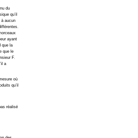
enu du
ique qu’il
t à aucun
fférentes.
 morceaux
ueur ayant
d que la
e que le
nsieur F.
il a
 mesure où
oduits qu’il
pas réalisé
ion des