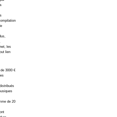
a
es
ompilation
de
dus,
,
net, les
ut lien
 de 3000 €
des
istribués
musiques
omme de 20
ont