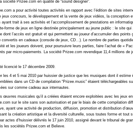
 la société Prizee.com en qualité de “sound designer”.
e.com a pour activité toutes activités en rapport avec l’édition de sites intern
de jeux concours, le développement et la vente de jeux vidéos, la conception e
 ayant trait à ses activités et l’accomplissement de prestations en informatiq
te-forme de jeux en ligne destinée principalement au jeune public : le site
qui
ne dont l’accès est gratuit et qui permettent au joueur d’accumuler des points
e convertis en cadeaux (console de jeux, CD…). Le nombre de parties quotid
mité et les joueurs doivent, pour poursuivre leurs parties, faire l’achat de « Pa
urés par micro-paiements. La société Prizee.com revendique 11,4 millions de 
té licencié le 17 décembre 2009.
ter les 4 et 5 mai 2010 par huissier de justice que les musiques dont il estime 
semblées dans un CD de compilation “Prizee.music” étaient téléchargeables sur
sées sur
comme cadeau aux internautes.
s œuvres musicales qu’il a créées étaient encore exploitées avec les jeux en 
ee.com sur le site
sans son autorisation et par le biais de cette compilation dif
ve, ayant une activité de production, diffusion, promotion et distribution d’œu
isant la création artistique et la diversité culturelle, sous toutes forme et tout 
ar actes d’huissier délivrés le 17 juin 2010, assigné devant le tribunal de gra
is les sociétés Prizee.com et Believe.