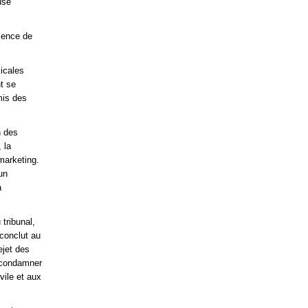
use
bsence de
sicales
nt se
mis des
n des
 la
marketing.
un
a
tribunal,
 conclut au
ejet des
e condamner
vile et aux