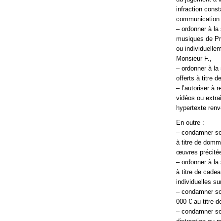
infraction const
communication a
– ordonner à la
musiques de Pri
ou individuelle
Monsieur F.,
– ordonner à l
offerts à titre
– l’autoriser à
vidéos ou extra
hypertexte renv
En outre :
– condamner sol
à titre de domm
œuvres précitée
– ordonner à la
à titre de cade
individuelles sur
– condamner sol
000 € au titre d
– condamner sol