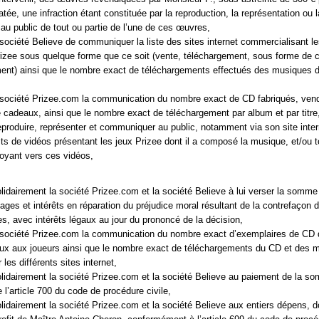
atée, une infraction étant constituée par la reproduction, la représentation ou l
u public de tout ou partie de l’une de ces œuvres,
 société Believe de communiquer la liste des sites internet commercialisant l
zee sous quelque forme que ce soit (vente, téléchargement, sous forme de c
ment) ainsi que le nombre exact de téléchargements effectués des musiques 
a société Prizee.com la communication du nombre exact de CD fabriqués, ven
 de cadeaux, ainsi que le nombre exact de téléchargement par album et par titre
 reproduire, représenter et communiquer au public, notamment via son site inter
its de vidéos présentant les jeux Prizee dont il a composé la musique, et/ou to
oyant vers ces vidéos,
idairement la société Prizee.com et la société Believe à lui verser la somme
ages et intérêts en réparation du préjudice moral résultant de la contrefaçon 
s, avec intérêts légaux au jour du prononcé de la décision,
 société Prizee.com la communication du nombre exact d’exemplaires de CD d
aux aux joueurs ainsi que le nombre exact de téléchargements du CD et des 
 les différents sites internet,
idairement la société Prizee.com et la société Believe au paiement de la s
e l’article 700 du code de procédure civile,
idairement la société Prizee.com et la société Believe aux entiers dépens, d