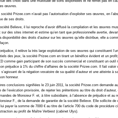
ectué des choix dans une multitude de sons disponibles et ne remet pas en ca
 ses œuvres.
la société Prizee.com n’avait pas l’autorisation d’exploiter ses œuvres, en l’a
e de ses droits.
ciété Believe, il lui reproche d’avoir diffusé la compilation et les œuvres mu
 sur des sites internet et estime qu’en tant que professionnelle avertie, deva
 disponibilité des droits d’auteur sur les œuvres qu’elle distribue, elle a com
façon.
préjudice, il relève la très large exploitation de ses œuvres qui constituent l’u
els des jeux, la société Prizee.com en tirant un bénéfice évident et un profit,
 CD comme gain participant de son succès commercial et constituant un outil 
on préjudice à 1% du chiffre d’affaires de la société Prizee.com. Il fait valoir 
 s’agissant de la négation vexatoire de sa qualité d’auteur et une atteinte à s
son honneur.
res conclusions signifiées le 23 juin 2011, la société Prizee.com demande au 
 de l’exécution provisoire, de rejeter les prétentions au titre du droit d’auteur,
andes de Monsieur F. et, à titre subsidiaire, à l’absence de préjudice et au r
sieur F., de la demande de garantie de la société Believe. Elle sollicite d
lui payer la somme de 7000 € au titre de l’article 700 du code de procédure ci
traction au profit de Maître Verbiest (cabinet Ulys).