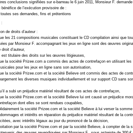
res conclusions signifiées sur e-barreau le 6 juin 2011, Monsieur F. demande
e bénéfice de l’exécution provisoire de :
n toutes ses demandes, fins et prétentions
 :
on de droits d’auteur :
 que les 21 compositions musicales constituant le CD compilation ainsi que tou
es par Monsieur F. accompagnant les jeux en ligne sont des œuvres origina
 droit d’auteur,
l est titulaire des droits sur les œuvres litigieuses,
 que la société Prizee.com a commis des actes de contrefaçon en utilisant les
sicales pour les jeux en ligne sans son autorisation,
 que la société Prizee.com et la société Believe ont commis des actes de cont
chargement les diverses musiques individuellement et sur support CD sans so
qu’il a subi un préjudice matériel résultant de ces actes de contrefaçon,
que la société Prizee.com et la société Believe lui ont causé un préjudice mora
ntrefaçon dont elles se sont rendues coupables,
idairement la société Prizee.com et la société Believe à lui verser la somme
e dommages et intérêts en réparation du préjudice matériel résultant de la cont
itées, avec intérêts légaux au jour du prononcé de la décision,
ploitation par la société Prizee.com et par la société Believe, à compter de la s
ntervenir, des œuvres revendiquées par Monsieur F., sous astreinte de 300 € 