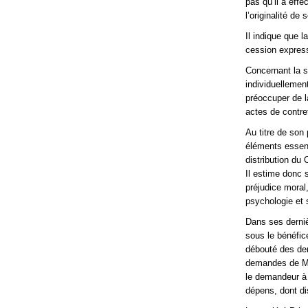
pas qu’il a eff
l’originalité de
Il indique que 
cession express
Concernant la so
individuellement
préoccuper de la
actes de contre
Au titre de son 
éléments essenti
distribution du
Il estime donc s
préjudice moral,
psychologie et 
Dans ses derniè
sous le bénéfice
débouté des dem
demandes de Mon
le demandeur à 
dépens, dont dis