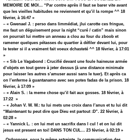
MEMOIRE DE MOI… “Par contre après il faut se barer vite avant
que les vieilles habitudes ne reviennent et qu’il la rompe ^^ 18
février, à 16:47 »
– « Gwenael J. : perso dans limmédiat, jlui carotte ces fringue,
me faut un déguisement pour la night “curé / catin” mais sinon
on pourrait lui mettre un anneau a clou au four du zboob et
ramener quelques pétasses du quartier à défiler devant lui, pour
le tester si il a vraiment fait voeux dchasteté ^^ 18 février, à 17:01
»
– « Sib Le Vagabond : Crucifié devant une foule haineuse armée
d’objets en tout genre à jeter dessus (à une distance minimale
pour laisser les autres s’amuser aussi sans le tuer). Et après ca
on l’enferme à guantanamo avec ses potes fadas de la prison. 18
février, à 17:09 »
– « Alain S. : la meme chose qu’il fait aux gosses. 18 février, à
17:22 »
– « Johan V. W. W.: tu lui mets une croix dans l’anus et tu lui dit
“Maintenant tu peut dire que Dieu est partout :D”. 22 février, à
02:28 »
– « Yannick L. : on lui met un sacrifix dans l cul ! et on lui dit
jesus est present en toi! DANS TON CUL… 23 février, à 02:19 »
. Ordonnons, sous la même astreinte, la communication des