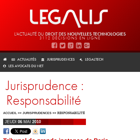
L'ACTUALITÉ DU
DROIT DES
NOUVELLES TECHNOLOGIES
3112 DÉCISIONS EN LIGNE
ACTUALITÉS
JURISPRUDENCES
LEGALTECH
LES AVOCATS DU NET
Jurisprudence :
Responsabilité
ACCUEIL
>>
JURISPRUDENCES
>>
RESPONSABILITÉ
JEUDI
06
MAI
2010