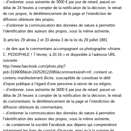
– d’ordonner, sous astreinte de 3000 € par jour de retard, passé un
délai de 24 heures à compter de la notification de la décision, le retrait
de ces propos, le déréférencement de la page et l’interdiction de
diffusion ultérieure des propos,
– d’ordonner la communication des données de nature à permettre
l‘identification des auteurs des propos, sous la même astreinte,
3) articles 29 alinéa 2 et 33 alinéa 3 de la loi du 29 juillet 1881
– de dire que le commentaire accompagnant sa photographie «Ariane
C. PEDOPHILE ! 7 février, à 20:16 » et disponible à l’adresse URL
suivante :
http://www.faecbook.com/photo.php?
pid=3199098&id=242528122080&cornments&ref=mf, contient un
contenu manifestement illicite, susceptible de constituer le délit
d’injure publique à l’égard d’une personne à raison de sa religion,
– d’ordonner, sous astreinte de 3000 € par jour de retard, passé un
délai de 24 heures à compter de la notification de la décision, le retrait
du commentaire, le déréférencement de la page et l’interdiction de
diffusion ultérieure du commentaire,
– d’ordonner la communication des données de nature à permettre
l’identification des auteurs des propos, sous la même astreinte,
– de condamner la société Facebook aux dépens qui comprendront
notamment les frais de constat d’huissier, ainsi qu’à la somme de