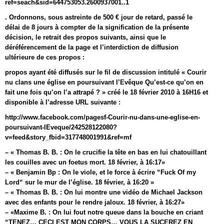
ref=seach&sid=644753053.2600937001..1
. Ordonnons, sous astreinte de 500 € jour de retard, passé le
délai de 8 jours à compter de la signification de la présente
décision, le retrait des propos suivants, ainsi que le
déréférencement de la page et l’interdiction de diffusion
ultérieure de ces propos :
propos ayant été diffusés sur le fil de discussion intitulé « Courir
nu clans une église en poursuivant l’Evêque Qu’est-ce qu’on en
fait une fois qu’on l’a attrapé ? » créé le 18 février 2010 à 16H16 et
disponible à l’adresse URL suivante :
http://www.facebook.com/pagesf-Courir-nu-dans-une-eglise-en-
poursuivant-lEveque/242528122080?
v=feed&story_fbid=317748001991&ref=mf
– « Thomas B. B. : On le crucifie la tête en bas en lui chatouillant
les couilles avec un foetus mort. 18 février, à 16:17»
– « Benjamin Bp : On le viole, et le force à écrire “Fuck Of my
Lord“ sur le mur de l’église. 18 février, à 16:20 »
– « Thomas B. B. : On lui montre une vidéo de Michael Jackson
avec des enfants pour le rendre jaloux. 18 février, à 16:27»
– «Maxime B. : On lui fout notre queue dans la bouche en criant
“TENEZ… CECI EST MON CORPS… VOUS LA SUCEREZ EN