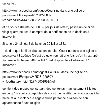
suivante :
http://www.facebook.com/pages/Courir-nu-dans-une-eglise-en-
poursuivant lEveque/42528122080?
research&sid=644753053.2600937001..1
et ce sous astreinte de 3000 € par jour de retard, passé un délai de
vingt quatre heures à compter de la notification de la décision à
intervenir,
2) article 24 alinéa 8 de la loi du 29 juillet 1881
– de dire que le fil de discussion intitulé «Courir nu dans une église en
poursuivant l’Evêque Qu’est-ce qu’on en fait une fois qu’on l’a attrapé
?» créé le 18 février 2010 à 16H16 et disponible à l’adresse URL
suivante :
http://www.facebook.com/pagesf-Courir-nu-dans-une-eglise-en-
poursuivant-lEveque/242528122080?
v=feed&story_fbid=317748001991&ref=mf
contient des propos constituant des contenus manifestement illicites
en ce qu’ils sont susceptibles de constituer le délit de provocation à la
haine et à la violence à l’égard d’une personne à raison de son
appartenance à une religion,