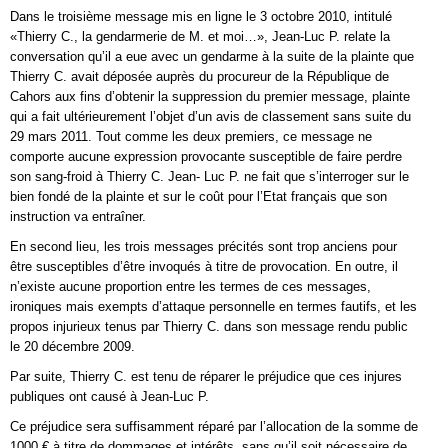
Dans le troisième message mis en ligne le 3 octobre 2010, intitulé
«Thierry C., la gendarmerie de M. et moi…», Jean-Luc P. relate la
conversation qu’il a eue avec un gendarme à la suite de la plainte que
Thierry C. avait déposée auprès du procureur de la République de
Cahors aux fins d’obtenir la suppression du premier message, plainte
qui a fait ultérieurement l’objet d’un avis de classement sans suite du
29 mars 2011. Tout comme les deux premiers, ce message ne
comporte aucune expression provocante susceptible de faire perdre
son sang-froid à Thierry C. Jean- Luc P. ne fait que s’interroger sur le
bien fondé de la plainte et sur le coût pour l’Etat français que son
instruction va entraîner.
En second lieu, les trois messages précités sont trop anciens pour
être susceptibles d’être invoqués à titre de provocation. En outre, il
n’existe aucune proportion entre les termes de ces messages,
ironiques mais exempts d’attaque personnelle en termes fautifs, et les
propos injurieux tenus par Thierry C. dans son message rendu public
le 20 décembre 2009.
Par suite, Thierry C. est tenu de réparer le préjudice que ces injures
publiques ont causé à Jean-Luc P.
Ce préjudice sera suffisamment réparé par l’allocation de la somme de
1000 € à titre de dommages et intérêts, sans qu’il soit nécessaire de