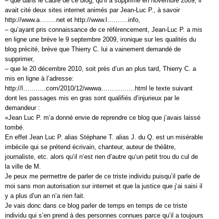
– que dans le cadre de ce blog, qu’il a supprimé en novembre 2009, il
avait cité deux sites internet animés par Jean-Luc P., à savoir
http://www.a……..net et http://www.l……….info,
– qu’ayant pris connaissance de ce référencement, Jean-Luc P. a mis
en ligne une brève le 9 septembre 2009, ironique sur les qualités du
blog précité, brève que Thierry C. lui a vainement demandé de
supprimer,
– que le 20 décembre 2010, soit près d’un an plus tard, Thierry C. a
mis en ligne à l’adresse:
http://l………..com/2010/12/wwwa…………….html le texte suivant
dont les passages mis en gras sont qualifiés d’injurieux par le
demandeur :
«Jean Luc P. m‘a donné envie de reprendre ce blog que j‘avais laissé
tombé.
En effet Jean Luc P. alias Stéphane T. alias J. du Q. est un misérable
imbécile qui se prétend écrivain, chanteur, auteur de théâtre,
journaliste, etc. alors qu‘il n‘est rien d’autre qu‘un petit trou du cul de
la ville de M.
Je peux me permettre de parler de ce triste individu puisqu’il parle de
moi sans mon autorisation sur internet et que la justice que j‘ai saisi il
y a plus d’un an n’a rien fait.
Je vais donc dans ce blog parler de temps en temps de ce triste
individu qui s‘en prend à des personnes connues parce qu’il a toujours