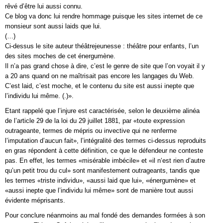
rêvé d’être lui aussi connu.
Ce blog va donc lui rendre hommage puisque les sites internet de ce
monsieur sont aussi laids que lui.
(…)
Ci-dessus le site auteur théâtrejeunesse : théâtre pour enfants, l’un
des sites moches de cet énergumène.
Il n’a pas grand chose à dire, c’est le genre de site que l’on voyait il y
a 20 ans quand on ne maîtrisait pas encore les langages du Web.
C’est laid, c’est moche, et le contenu du site est aussi inepte que
l’individu lui même. (.)».
Etant rappelé que l’injure est caractérisée, selon le deuxième alinéa
de l’article 29 de la loi du 29 juillet 1881, par «toute expression
outrageante, termes de mépris ou invective qui ne renferme
l’imputation d’aucun fait», l’intégralité des termes ci-dessus reproduits
en gras répondent à cette définition, ce que le défendeur ne conteste
pas. En effet, les termes «misérable imbécile» et «il n‘est rien d’autre
qu’un petit trou du cul» sont manifestement outrageants, tandis que
les termes «triste individu», «aussi laid que lui», «énergumène» et
«aussi inepte que l’individu lui même» sont de manière tout aussi
évidente méprisants.
Pour conclure néanmoins au mal fondé des demandes formées à son