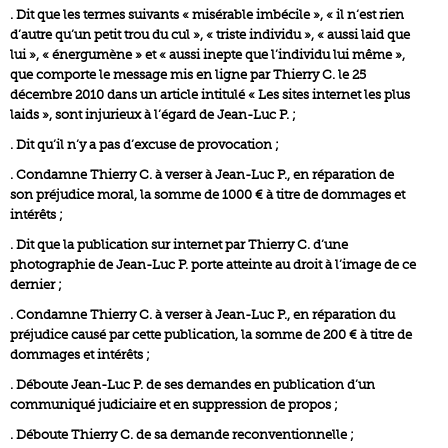
. Dit que les termes suivants « misérable imbécile », « il n‘est rien
d’autre qu’un petit trou du cul », « triste individu », « aussi laid que
lui », « énergumène » et « aussi inepte que l’individu lui même »,
que comporte le message mis en ligne par Thierry C. le 25
décembre 2010 dans un article intitulé « Les sites internet les plus
laids », sont injurieux à l’égard de Jean-Luc P. ;
. Dit qu’il n’y a pas d’excuse de provocation ;
. Condamne Thierry C. à verser à Jean-Luc P., en réparation de
son préjudice moral, la somme de 1000 € à titre de dommages et
intérêts ;
. Dit que la publication sur internet par Thierry C. d’une
photographie de Jean-Luc P. porte atteinte au droit à l’image de ce
dernier ;
. Condamne Thierry C. à verser à Jean-Luc P., en réparation du
préjudice causé par cette publication, la somme de 200 € à titre de
dommages et intérêts ;
. Déboute Jean-Luc P. de ses demandes en publication d’un
communiqué judiciaire et en suppression de propos ;
. Déboute Thierry C. de sa demande reconventionnelle ;