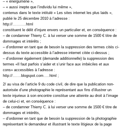
– « énergumène »,
– « aussi inepte que l’individu lui même »,
contenus dans le texte intitulé « Les sites internet les plus laids »,
publié le 25 décembre 2010 à l’adresse :
http://………..html
constituent le délit d’injure envers un particulier et, en conséquence :
– de condamner Thierry C. à lui verser une somme de 1500 € titre de
dommages et intérêts ;
– d’ordonner en tant que de besoin la suppression des termes cités ci-
dessus du texte accessible à l’adresse internet citée ci-dessus ;
– d’ordonner également (demande additionnelle) la suppression des
termes «Il faut parfois s‘aider et s‘unir face aux imbéciles et aux
cons» accessibles à l’adresse :
http://….…blogspot.com…..html ;
2/ au visa de l’article 9 du code civil, de dire que la publication non-
autorisée d’une photographie le représentant aux fins d’illustrer un
texte injurieux à son encontre constitue une atteinte au droit à l’image
de celui-ci et, en conséquence :
– de condamner Thierry C. à lui verser une somme de 1500 € titre de
dommages et intérêts,
– d’ordonner en tant que de besoin la suppression de la photographie
représentant le demandeur et illustrant le texte litigieux de la page