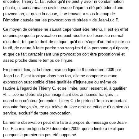
encontre, Thierry C. fait valoir qu’il ne peut y avoir ni condamnation
pénale, ni condamnation civile lorsque l’injure a été précédée d’une
provocation, et qu’en la cause, il se trouvait « sous le coup de
l’émotion causée par les provocations réitérées » de Jean-Luc P.
Ce moyen de défense ne saurait cependant être retenu. Il est en effet
de principe que la provocation ne peut résulter de l’exercice normal
d’un droit, tel que le droit de critique, qu’il doit s’agir d’un fait injuste ou
fautif, de nature à faire perdre son sang-froid à la personne qui riposte,
et que ce fait caractérisant une provocation doit être proportionné et
assez proche dans le temps de l’injure.
En premier lieu, si la brève mise en ligne le 9 septembre 2009 par
Jean-Luc P. est ironique dans son ton, elle ne comporte aucune
expression susceptible d’être qualifiée d’injurieuse ou même de
fautive à l’égard de Thierry C. et se limite, pour l’essentiel, à qualifier
«l……com» d’être «le plus insignifiant des annuaires français …
quand son créateur (entendre Thierry C.) le prétend “le plus important
annuaire français“», ce qui relève du libre droit de critique d’un bien ou
service, exclusif de toute provocation.
La même observation peut être faite à propos du message que Jean-
Luc P. a mis en ligne le 20 décembre 2009, qui se limite à expliquer
pourquoi le premier n’a pas été supprimé.