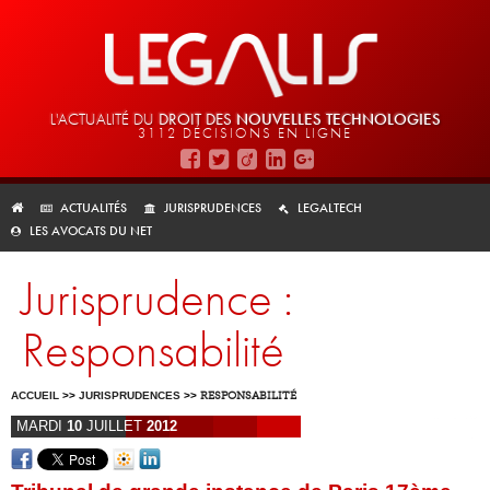
L'ACTUALITÉ DU
DROIT DES
NOUVELLES TECHNOLOGIES
3112 DÉCISIONS EN LIGNE
ACTUALITÉS
JURISPRUDENCES
LEGALTECH
LES AVOCATS DU NET
Jurisprudence :
Responsabilité
ACCUEIL
>>
JURISPRUDENCES
>>
RESPONSABILITÉ
MARDI
10
JUILLET
2012