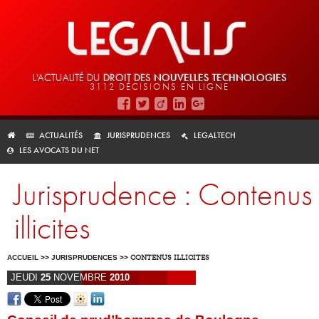
L'ACTUALITÉ DU
DROIT DES
NOUVELLES TECHNOLOGIES
3112 DÉCISIONS EN LIGNE
ACTUALITÉS
JURISPRUDENCES
LEGALTECH
LES AVOCATS DU NET
Jurisprudence : Contenus
illicites
ACCUEIL
>>
JURISPRUDENCES
>>
CONTENUS ILLICITES
JEUDI
25
NOVEMBRE
2010