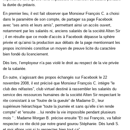
la durée du préavis.
En premier lieu, il est fait observer que Monsieur François C. a choisi
dans le paramètre de son compte, de partager sa page Facebook
avec “ses amis et leurs amis”, permettant ainsi un accès ouvert,
notamment par les salariés ni, anciens salariés de la société Alten Sir
; il en résulte que ce mode d’accès à Facebook dépasse la sphère
privée et qu’ainsi la production aux débats de la page mentionnant les
propos incriminés constitue un moyen de preuve licite du caractère
bien fondé du licenciement.
Dès lors, l’employeur n’a pas violé le droit au respect de la vie privée
de la salariée.
En outre, s’agissant des propos échangés sur Facebook le 22
novembre 2008, il est précisé que Monsieur François C. intègre “le
club des néfastes”, club virtuel destiné à rassembler les salariés du
service des ressources humaines de la société Alten Sir respectant le
rite consistant à se “foutre de la gueule“ de Madame D., leur
supérieure hiérarchique “toute la journée et sans qu’elle s’en rende
compte” et “ensuite …lui rendre la vie impossible pendant plusieurs
mois “ ; Madame Morgan B. précise ensuite “Et oui François, va falloir
respecter ce rite dicté par notre grand gourou Stéphanie. Dès lundi S.
et moi allons voir si tu respectes bien tout ça”.